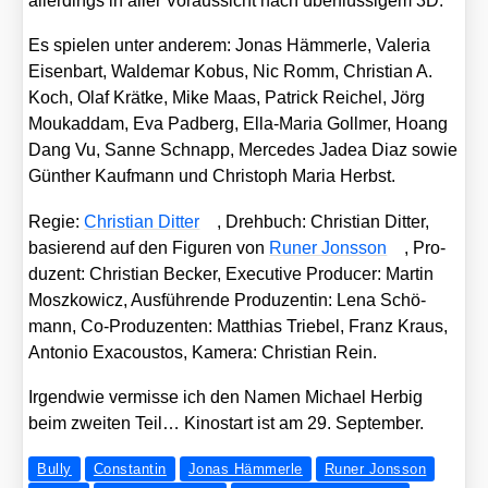
aller­dings in aller Vor­aus­sicht nach über­flüs­si­gem 3D.
Es spie­len unter ande­rem: Jonas Häm­mer­le, Vale­ria
Eisen­bart, Wal­de­mar Kobus, Nic Romm, Chris­ti­an A.
Koch, Olaf Krät­ke, Mike Maas, Patrick Rei­chel, Jörg
Mouk­ad­dam, Eva Pad­berg, Ella-Maria Goll­mer, Hoang
Dang Vu, San­ne Schnapp, Mer­ce­des Jadea Diaz sowie
Gün­ther Kauf­mann und Chris­toph Maria Herbst.
Regie:
Chris­ti­an Dit­ter
, Dreh­buch: Chris­ti­an Dit­ter,
basie­rend auf den Figu­ren von
Runer Jons­son
, Pro­
du­zent: Chris­ti­an Becker, Exe­cu­ti­ve Pro­du­cer: Mar­tin
Mosz­ko­wicz, Aus­füh­ren­de Pro­du­zen­tin: Lena Schö­
mann, Co-Pro­du­zen­ten: Mat­thi­as Trie­bel, Franz Kraus,
Anto­nio Exa­cous­tos, Kame­ra: Chris­ti­an Rein.
Irgend­wie ver­mis­se ich den Namen Micha­el Herbig
beim zwei­ten Teil… Kino­start ist am 29. Sep­tem­ber.
Bully
Constantin
Jonas Hämmerle
Runer Jonsson