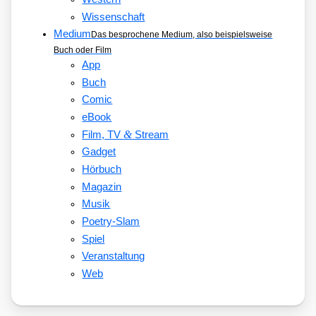
Wissenschaft
Medium
Das besprochene Medium, also beispielsweise
Buch oder Film
App
Buch
Comic
eBook
&
Film, TV
Stream
Gadget
Hörbuch
Magazin
Musik
Poetry-Slam
Spiel
Veranstaltung
Web