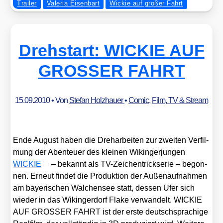
Trailer
Valeria Eisenbart
Wickie auf großer Fahrt
Drehstart: WICKIE AUF
GROSSER FAHRT
15.09.2010
• Von
Stefan Holzhauer
•
Comic
,
Film, TV & Stream
Ende August haben die Dreh­ar­bei­ten zur zwei­ten Ver­fil­
mung der Aben­teu­er des klei­nen Wikin­ger­jun­gen
WICKIE
– bekannt als TV-Zei­chen­trick­se­rie – begon­
nen. Erneut fin­det die Pro­duk­ti­on der Außen­auf­nah­men
am baye­ri­schen Wal­chen­see statt, des­sen Ufer sich
wie­der in das Wikin­ger­dorf Fla­ke ver­wan­delt. WICKIE
AUF GROSSER FAHRT ist der ers­te deutsch­spra­chi­ge