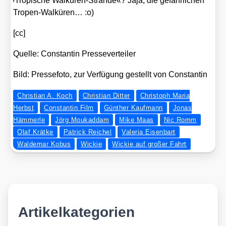
»
Tro­pi­sche Wal­kü­ren-Strän­de«? Jaja, die gefähr­li­chen
Tro­pen-Wal­kü­ren… :o)
[cc]
Quel­le: Con­stan­tin Pres­se­ver­tei­ler
Bild: Pres­se­fo­to, zur Ver­fü­gung gestellt von Con­stan­tin
Christian A. Koch
Christian Ditter
Christoph Maria
Herbst
Constantin Film
Günther Kaufmann
Jonas
Hämmerle
Jörg Moukaddam
Mike Maas
Nic Romm
Olaf Krätke
Patrick Reichel
Valeria Eisenbart
Waldemar Kobus
Wickie
Wickie auf großer Fahrt
Artikelkategorien