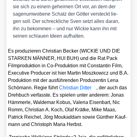
sie sich zu einem gehei­men Ort vor, an dem der
sagen­um­wo­be­ne Schatz der Göt­ter ver­steckt lie­
gen soll. Der schreck­li­che Sven setzt alles dar­an,
ihn zu bekom­men – und nur Wickie kann ihn mit
sei­nen schlau­en Ideen auf­hal­ten.
Es pro­du­zie­ren Chris­ti­an Becker (WICKIE UND DIE
STARKEN MÄNNER, HUI BUH) und die Rat Pack
Film­pro­duk­ti­on in Co-Pro­duk­ti­on mit Con­stan­tin Film,
Exe­cu­ti­ve Pro­du­cer ist hier Mar­tin Mosz­ko­wicz und B.A.
Pro­duk­ti­on mit der aus­füh­ren­den Pro­du­zen­tin Lena
Schö­mann. Regie führt
Chris­ti­an Dit­ter
, der auch das
Dreh­buch ver­fass­te. Es spie­len unter ande­rem: Jonas
Häm­mer­le, Wal­de­mar Kobus, Vale­ria Eisen­bart, Nic
Romm, Chris­ti­an A. Koch, Olaf Krät­ke, Mike Maas,
Patrick Rei­chel, Jörg Mouk­ad­dam sowie Gün­ther Kauf­
mann und Chris­toph Maria Herbst.