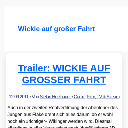
Wickie auf großer Fahrt
Trailer: WICKIE AUF
GROSSER FAHRT
12.09.2011
• Von
Stefan Holzhauer
•
Comic
,
Film, TV & Stream
Auch in der zwei­ten Real­ver­fil­mung der Aben­teu­er des
Jun­gen aus Fla­ke dreht sich alles dar­um, ob er wohl
noch ein »rich­ti­ger« Wikin­ger wer­den wird. Dies­mal