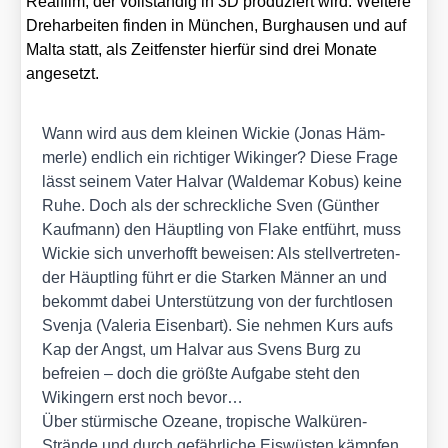
Real­film, der voll­stän­dig in 3D pro­du­ziert wird. Wei­te­re
Dreh­ar­bei­ten fin­den in Mün­chen, Burg­hau­sen und auf
Mal­ta statt, als Zeit­fens­ter hier­für sind drei Mona­te
ange­setzt.
Wann wird aus dem klei­nen Wickie (Jonas Häm­
mer­le) end­lich ein rich­ti­ger Wikin­ger? Die­se Fra­ge
lässt sei­nem Vater Hal­var (Wal­de­mar Kobus) kei­ne
Ruhe. Doch als der schreck­li­che Sven (Gün­ther
Kauf­mann) den Häupt­ling von Fla­ke ent­führt, muss
Wickie sich unver­hofft bewei­sen: Als stell­ver­tre­ten­
der Häupt­ling führt er die Star­ken Män­ner an und
bekommt dabei Unter­stüt­zung von der furcht­lo­sen
Sven­ja (Vale­ria Eisen­bart). Sie neh­men Kurs aufs
Kap der Angst, um Hal­var aus Svens Burg zu
befrei­en – doch die größ­te Auf­ga­be steht den
Wikin­gern erst noch bevor…
Über stür­mi­sche Ozea­ne, tro­pi­sche Wal­kü­ren-
Strän­de und durch gefähr­li­che Eis­wüs­ten kämp­fen