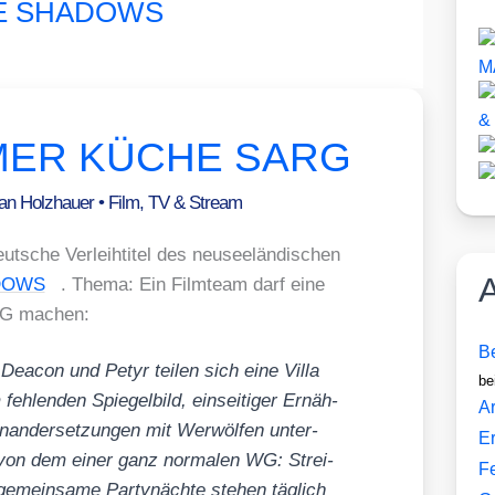
HE SHADOWS
IMMER KÜCHE SARG
fan Holzhauer
•
Film, TV & Stream
ut­sche Ver­leih­ti­tel des neu­see­län­di­schen
A
DOWS
. The­ma: Ein Film­team darf eine
-WG machen:
Be
, Dea­con und Petyr tei­len sich eine Vil­la
be
eh­len­den Spie­gel­bild, ein­sei­ti­ger Ernäh­
Ar
n­an­der­set­zun­gen mit Wer­wöl­fen unter­
E
m von dem einer ganz nor­ma­len WG: Strei­
F
mein­sa­me Par­ty­näch­te ste­hen täg­lich