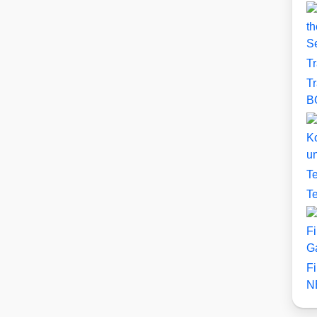
th
S
T
T
B
Ko
u
T
T
Fi
G
F
N