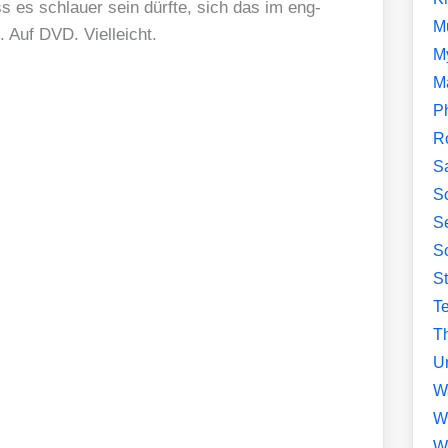
ss es schlau­er sein dürf­te, sich das im eng­
M
n. Auf DVD. Viel­leicht.
M
ripte, indem du sie im Popup am unteren Bildrand
M
ierst. Damit gelten die Datenschutzerklärungen der
P
R
S
Sc
Se
So
S
T
Th
U
W
W
W