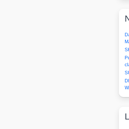
N
D
M
S
P
c
S
D
W