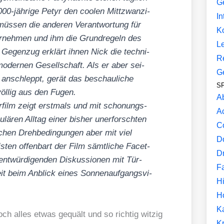
G
-jäh­ri­ge Petyr den coo­len Mitt­zwan­zi­
In
s­sen die ande­ren Ver­ant­wor­tung für
K
er­neh­men und ihm die Grund­re­geln des
L
 Gegen­zug erklärt ihnen Nick die tech­ni­
R
oder­nen Gesell­schaft. Als er aber sei­
G
anschleppt, gerät das beschau­li­che
SF
öl­lig aus den Fugen.
A
ar­film zeigt erst­mals und mit scho­nungs­
A
­lä­ren All­tag einer bis­her uner­forsch­ten
C
i­chen Dreh­be­din­gun­gen aber mit viel
D
is­ten offen­bart der Film sämt­li­che Facet­
D
nt­wür­di­gen­den Dis­kus­sio­nen mit Tür­
F
heit beim Anblick eines Son­nen­auf­gangs­vi­
Hi
H
K
och alles etwas gequält und so rich­tig wit­zig
Kr