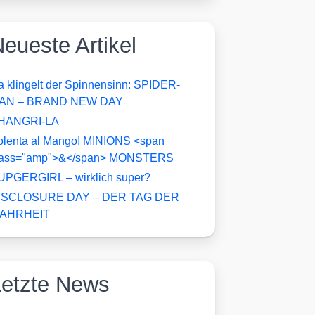
eueste Artikel
a klingelt der Spinnensinn: SPIDER-
AN – BRAND NEW DAY
HANGRI-LA
olenta al Mango! MINIONS <span
lass="amp">&</span> MONSTERS
UPGERGIRL – wirklich super?
ISCLOSURE DAY – DER TAG DER
AHRHEIT
Letzte News