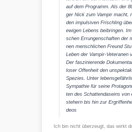
auf dem Pro­gramm. Als der 8000
ger Nick zum Vam­pir macht, mü
den impul­si­ven Frisch­ling üb
ewi­gen Lebens bei­brin­gen. Im
schen Errun­gen­schaf­ten der m
nen mensch­li­chen Freund Stu 
Leben der Vam­pir-Vete­ra­nen v
Der fas­zi­nie­ren­de Doku­men­t
lo­ser Offen­heit den unspek­ta­ku
Spe­zi­es. Unter lebens­ge­fähr­l
Sym­pa­thie für sei­ne Prot­ago­n
ten des Schat­ten­da­seins von e
ste­hern bis hin zur Ergrif­fen­
de­os
Ich bin nicht über­zeugt, das wirkt d