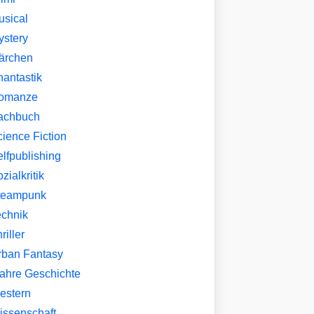
usical
ystery
ärchen
hantastik
omanze
achbuch
ience Fiction
lfpublishing
zialkritik
teampunk
echnik
riller
rban Fantasy
ahre Geschichte
estern
issenschaft