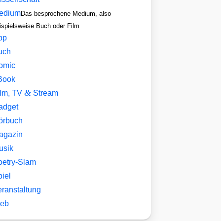
edium
Das besprochene Medium, also
ispielsweise Buch oder Film
pp
uch
omic
Book
&
ilm, TV
Stream
adget
örbuch
agazin
usik
oetry-Slam
iel
eranstaltung
eb