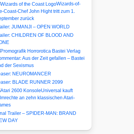
Wizards-of-
e-Coast-Chef John Hight tritt zum 1.
eptember zurück
railer: JUMANJI – OPEN WORLD
railer: CHILDREN OF BLOOD AND
ONE
mmentar: Aus der Zeit gefallen – Bastei
nd der Sexismus
easer: NEUROMANCER
easer: BLADE RUNNER 2099
Universal kauft
lmrechte an zehn klassischen Atari-
ames
inal Trailer – SPIDER-MAN: BRAND
EW DAY