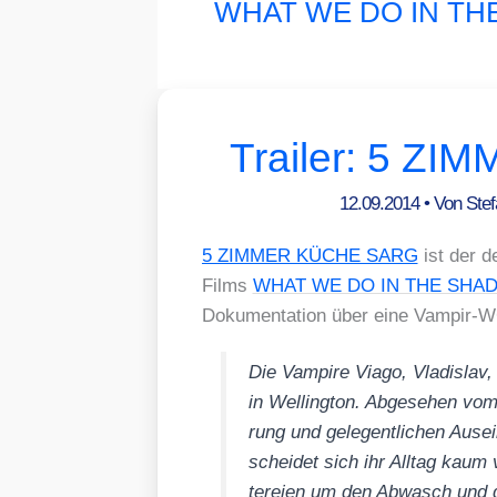
WHAT WE DO IN T
Trailer: 5 Z
12.09.2014
• Von
Ste
5 ZIMMER KÜCHE SARG
ist der de
Films
WHAT WE DO IN THE SHA
Doku­men­ta­ti­on über eine Vam­pir
Die Vam­pi­re Via­go, Vla­dis­lav
in Wel­ling­ton. Abge­se­hen vom f
rung und gele­gent­li­chen Aus­ei
schei­det sich ihr All­tag kau
te­rei­en um den Abwasch und ge