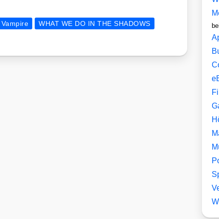
M
Vampire
WHAT WE DO IN THE SHADOWS
be
A
B
C
e
F
G
H
M
M
P
Sp
V
W