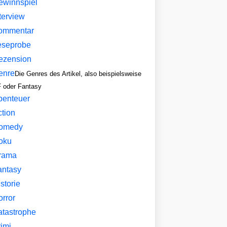
ewinnspiel
terview
ommentar
eseprobe
ezension
enre
Die Genres des Artikel, also beispielsweise
 oder Fantasy
benteuer
ction
omedy
oku
rama
antasy
storie
orror
atastrophe
imi