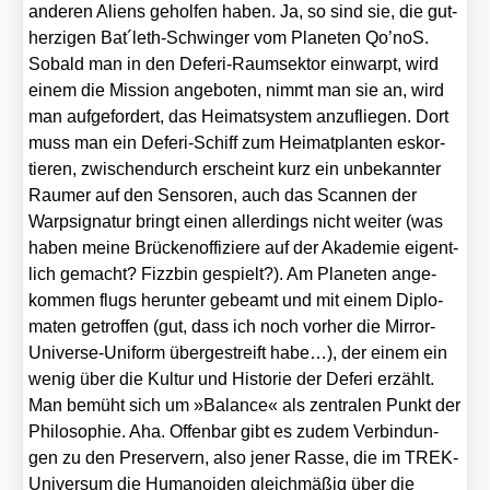
ande­ren Ali­ens gehol­fen haben. Ja, so sind sie, die gut­
her­zi­gen Bat´leth-Schwinger vom Pla­ne­ten Qo’noS.
Sobald man in den Defe­ri-Raum­sek­tor ein­warpt, wird
einem die Mis­si­on ange­bo­ten, nimmt man sie an, wird
man auf­ge­for­dert, das Hei­mat­sys­tem anzu­flie­gen. Dort
muss man ein Defe­ri-Schiff zum Hei­mat­plan­ten eskor­
tie­ren, zwi­schen­durch erscheint kurz ein unbe­kann­ter
Raum­er auf den Sen­so­ren, auch das Scan­nen der
Warps­i­gna­tur bringt einen aller­dings nicht wei­ter (was
haben mei­ne Brü­cken­of­fi­zie­re auf der Aka­de­mie eigent­
lich gemacht? Fizz­bin gespielt?). Am Pla­ne­ten ange­
kom­men flugs her­un­ter gebeamt und mit einem Diplo­
ma­ten getrof­fen (gut, dass ich noch vor­her die Mir­ror-
Uni­ver­se-Uni­form über­ge­streift habe…), der einem ein
wenig über die Kul­tur und His­to­rie der Defe­ri erzählt.
Man bemüht sich um »Balan­ce« als zen­tra­len Punkt der
Phi­lo­so­phie. Aha. Offen­bar gibt es zudem Ver­bin­dun­
gen zu den Pre­ser­vern, also jener Ras­se, die im TREK-
Uni­ver­sum die Huma­no­iden gleich­mä­ßig über die