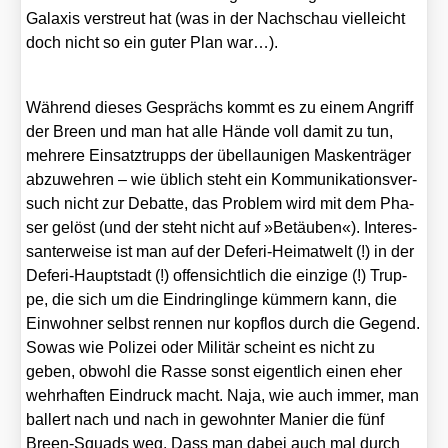
Gala­xis ver­streut hat (was in der Nach­schau viel­leicht
doch nicht so ein guter Plan war…).
Wäh­rend die­ses Gesprächs kommt es zu einem Angriff
der Breen und man hat alle Hän­de voll damit zu tun,
meh­re­re Ein­satz­trupps der übel­lau­ni­gen Mas­ken­trä­ger
abzu­weh­ren – wie üblich steht ein Kom­mu­ni­ka­ti­ons­ver­
such nicht zur Debat­te, das Pro­blem wird mit dem Pha­
ser gelöst (und der steht nicht auf »Betäu­ben«). Inter­es­
san­ter­wei­se ist man auf der Defe­ri-Hei­mat­welt (!) in der
Defe­ri-Haupt­stadt (!) offen­sicht­lich die ein­zi­ge (!) Trup­
pe, die sich um die Ein­dring­lin­ge küm­mern kann, die
Ein­woh­ner selbst ren­nen nur kopf­los durch die Gegend.
Sowas wie Poli­zei oder Mili­tär scheint es nicht zu
geben, obwohl die Ras­se sonst eigent­lich einen eher
wehr­haf­ten Ein­druck macht. Naja, wie auch immer, man
bal­lert nach und nach in gewohn­ter Manier die fünf
Breen-Squads weg. Dass man dabei auch mal durch