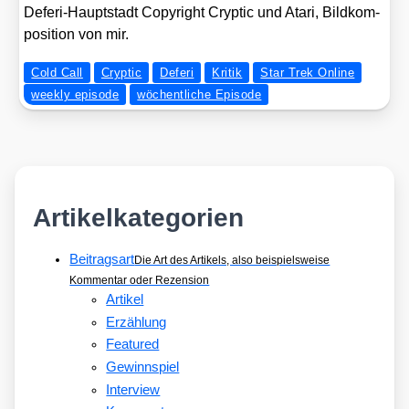
Defe­ri-Haupt­stadt Copy­right Cryp­tic und Ata­ri, Bild­kom­
po­si­ti­on von mir.
Cold Call
Cryptic
Deferi
Kritik
Star Trek Online
weekly episode
wöchentliche Episode
Artikelkategorien
Beitragsart
Die Art des Artikels, also beispielsweise
Kommentar oder Rezension
Artikel
Erzählung
Featured
Gewinnspiel
Interview