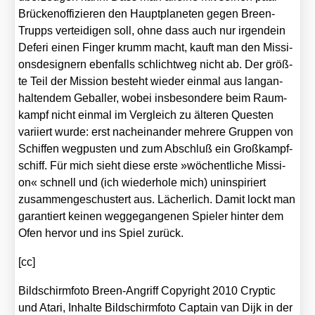
Brü­cken­of­fi­zie­ren den Haupt­pla­ne­ten gegen Breen-
Trupps ver­tei­di­gen soll, ohne dass auch nur irgend­ein
Defe­ri einen Fin­ger krumm macht, kauft man den Mis­si­
ons­de­si­gnern eben­falls schlicht­weg nicht ab. Der größ­
te Teil der Mis­si­on besteht wie­der ein­mal aus lang­an­
hal­ten­dem Gebal­ler, wobei ins­be­son­de­re beim Raum­
kampf nicht ein­mal im Ver­gleich zu älte­ren Ques­ten
vari­iert wur­de: erst nach­ein­an­der meh­re­re Grup­pen von
Schif­fen weg­pus­ten und zum Abschluß ein Groß­kampf­
schiff. Für mich sieht die­se ers­te »wöchent­li­che Mis­si­
on« schnell und (ich wie­der­ho­le mich) unin­spi­riert
zusam­men­ge­schus­tert aus. Lächer­lich. Damit lockt man
garan­tiert kei­nen weg­ge­gan­ge­nen Spie­ler hin­ter dem
Ofen her­vor und ins Spiel zurück.
[cc]
Bild­schirm­fo­to Breen-Angriff Copy­right 2010 Cryp­tic
und Ata­ri, Inhal­te Bild­schirm­fo­to Cap­tain van Dijk in der