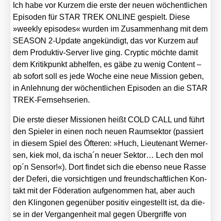
Ich habe vor Kur­zem die ers­te der neu­en wöchent­li­chen
Epi­so­den für STAR TREK ONLINE gespielt. Die­se
»weekly epi­so­des« wur­den im Zusam­men­hang mit dem
SEASON 2‑Update ange­kün­digt, das vor Kur­zem auf
dem Pro­duk­tiv-Ser­ver live ging. Cryp­tic möch­te damit
dem Kri­tik­punkt abhel­fen, es gäbe zu wenig Con­tent –
ab sofort soll es jede Woche eine neue Mis­si­on geben,
in Anleh­nung der wöchent­li­chen Epi­so­den an die STAR
TREK-Fern­seh­se­ri­en.
Die ers­te die­ser Mis­sio­nen heißt COLD CALL und führt
den Spie­ler in einen noch neu­en Raum­sek­tor (pas­siert
in die­sem Spiel des Öfte­ren: »Huch, Lieu­ten­ant Wer­ner­
sen, kiek mol, da ischa´n neu­er Sek­tor… Lech den mol
op´n Sen­sor!«). Dort fin­det sich die eben­so neue Ras­se
der Defe­ri, die vor­sich­ti­gen und freund­schaft­li­chen Kon­
takt mit der Föde­ra­ti­on auf­ge­nom­men hat, aber auch
den Klin­go­nen gegen­über posi­tiv ein­ge­stellt ist, da die­
se in der Ver­gan­gen­heit mal gegen Über­grif­fe von