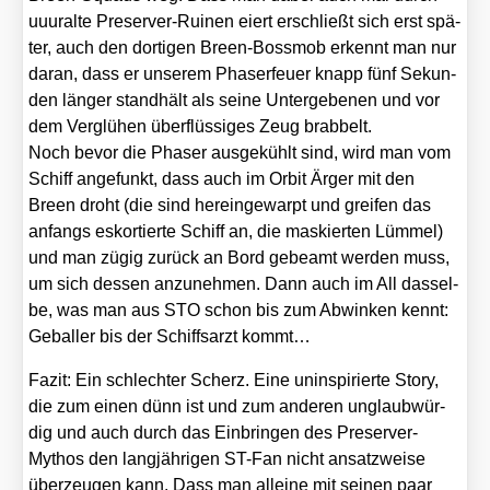
uuur­alte Pre­ser­ver-Rui­nen eiert erschließt sich erst spä­
ter, auch den dor­ti­gen Breen-Boss­mob erkennt man nur
dar­an, dass er unse­rem Pha­ser­feu­er knapp fünf Sekun­
den län­ger stand­hält als sei­ne Unter­ge­be­nen und vor
dem Ver­glü­hen über­flüs­si­ges Zeug brab­belt.
Noch bevor die Pha­ser aus­ge­kühlt sind, wird man vom
Schiff ange­funkt, dass auch im Orbit Ärger mit den
Breen droht (die sind her­ein­ge­warpt und grei­fen das
anfangs eskor­tier­te Schiff an, die mas­kier­ten Lüm­mel)
und man zügig zurück an Bord gebeamt wer­den muss,
um sich des­sen anzu­neh­men. Dann auch im All das­sel­
be, was man aus STO schon bis zum Abwin­ken kennt:
Gebal­ler bis der Schiffs­arzt kommt…
Fazit: Ein schlech­ter Scherz. Eine unin­spi­rier­te Sto­ry,
die zum einen dünn ist und zum ande­ren unglaub­wür­
dig und auch durch das Ein­brin­gen des Pre­ser­ver-
Mythos den lang­jäh­ri­gen ST-Fan nicht ansatz­wei­se
über­zeu­gen kann. Dass man allei­ne mit sei­nen paar