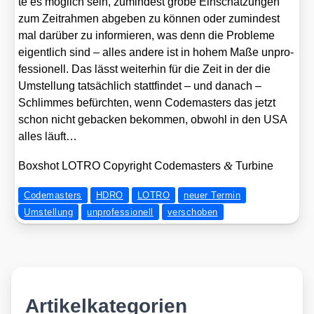
te es mög­lich sein, zumin­dest gro­be Ein­schät­zun­gen
zum Zeit­rah­men abge­ben zu kön­nen oder zumin­dest
mal dar­über zu infor­mie­ren, was denn die Pro­ble­me
eigent­lich sind – alles ande­re ist in hohem Maße unpro­
fes­sio­nell. Das lässt wei­ter­hin für die Zeit in der die
Umstel­lung tat­säch­lich statt­fin­det – und danach –
Schlim­mes befürch­ten, wenn Code­mas­ters das jetzt
schon nicht geba­cken bekom­men, obwohl in den USA
alles läuft…
&
Box­shot LOTRO Copy­right Code­mas­ters
Tur­bi­ne
Codemasters
HDRO
LOTRO
neuer Termin
Umstellung
unprofessionell
verschoben
Artikelkategorien