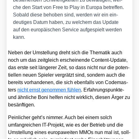
che den Start von Free to Play in Euro­pa betref­fen.
Sobald die­se beho­ben sind, wer­den wir ein ein­
deu­ti­ges Datum haben, zu wel­chem das Update
auf den euro­päi­schen Ser­vice auf­ge­spielt wer­den
kann.
Neben der Umstel­lung dreht sich die The­ma­tik auch
noch um das zeit­gleich erschei­nen­de Con­tent-Update,
das ers­te seit län­ge­rer Zeit, so dass nicht nur die poten­
ti­el­len neu­en Spie­ler ver­grätzt sind, son­dern auch die
bereits vor­han­de­nen, die sich eben­falls von Code­mas­
ters
nicht ernst genom­men füh­len
. Erfah­rungs­punk­te-
und ähn­li­che Boni hel­fen nicht wirk­lich, die­sen Ärger zu
besänf­ti­gen.
Pein­li­cher geht’s nim­mer. Auch bei einem solch
umfang­rei­chen IT-Pro­jekt, wie es der Betrieb und die
Umstel­lung eines euro­pa­wei­ten MMOs nun mal ist, soll­