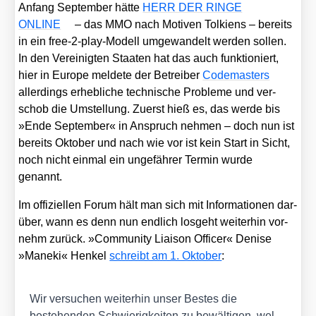
Anfang Sep­tem­ber hät­te
HERR DER RINGE
ONLINE
– das MMO nach Moti­ven Tol­ki­ens – bereits
in ein free-2-play-Modell umge­wan­delt wer­den sol­len.
In den Ver­ei­nig­ten Staa­ten hat das auch funk­tio­niert,
hier in Euro­pe mel­de­te der Betrei­ber
Code­mas­ters
aller­dings erheb­li­che tech­ni­sche Pro­ble­me und ver­
schob die Umstel­lung. Zuerst hieß es, das wer­de bis
»Ende Sep­tem­ber« in Anspruch neh­men – doch nun ist
bereits Okto­ber und nach wie vor ist kein Start in Sicht,
noch nicht ein­mal ein unge­fäh­rer Ter­min wur­de
genannt.
Im offi­zi­el­len Forum hält man sich mit Infor­ma­tio­nen dar­
über, wann es denn nun end­lich los­geht wei­ter­hin vor­
nehm zurück. »Com­mu­ni­ty Liai­son Offi­cer« Deni­se
»Man­eki« Hen­kel
schreibt am 1. Okto­ber
:
Wir ver­su­chen wei­ter­hin unser Bes­tes die
bestehen­den Schwie­rig­kei­ten zu bewäl­ti­gen, wel­