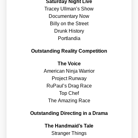
Satur­day Night Live
Tracey Ullman’s Show
Docu­men­ta­ry Now
Bil­ly on the Street
Drunk Histo­ry
Port­lan­dia
Out­stan­ding Rea­li­ty Com­pe­ti­ti­on
The Voice
Ame­ri­can Nin­ja War­ri­or
Pro­ject Run­way
RuPaul’s Drag Race
Top Chef
The Ama­zing Race
Out­stan­ding Direc­ting in a Dra­ma
The Handmaid’s Tale
Stran­ger Things