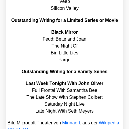
Veep
Sili­con Val­ley
Out­stan­ding Wri­ting for a Limi­t­ed Series or Movie
Black Mir­ror
Feud: Bet­te and Joan
The Night Of
Big Litt­le Lies
Far­go
Out­stan­ding Wri­ting for a Varie­ty Series
Last Week Tonight With John Oli­ver
Full Fron­tal With Saman­tha Bee
The Late Show With Ste­phen Col­bert
Satur­day Night Live
Late Night With Seth Mey­ers
Bild Micro­doft Thea­ter von
Min­naert
, aus der
Wiki­pe­dia
,