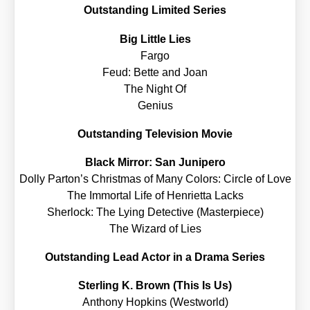
Out­stan­ding Limi­t­ed Series
Big Litt­le Lies
Far­go
Feud: Bet­te and Joan
The Night Of
Geni­us
Out­stan­ding Tele­vi­si­on Movie
Black Mir­ror: San Juni­pe­ro
Dol­ly Parton’s Christ­mas of Many Colors: Cir­cle of Love
The Immor­tal Life of Hen­ri­et­ta Lacks
Sher­lock: The Lying Detec­ti­ve (Mas­ter­pie­ce)
The Wizard of Lies
Out­stan­ding Lead Actor in a Dra­ma Series
Ster­ling K. Brown (This Is Us)
Antho­ny Hop­kins (West­world)