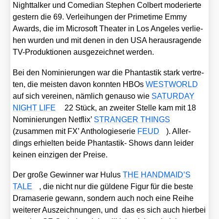
Night­tal­ker und Come­di­an Ste­phen Col­bert mode­rier­te
ges­tern die 69. Ver­lei­hun­gen der Prime­time Emmy
Awards, die im Micro­soft Thea­ter in Los Ange­les ver­lie­
hen wur­den und mit denen in den USA her­aus­ra­gen­de
TV-Pro­duk­tio­nen aus­ge­zeich­net wer­den.
Bei den Nomi­nie­run­gen war die Phan­tas­tik stark ver­tre­
ten, die meis­ten davon konn­ten HBOs
WESTWORLD
auf sich ver­ei­nen, näm­lich genau­so wie
SATURDAY
NIGHT LIFE
22 Stück, an zwei­ter Stel­le kam mit 18
Nomi­nie­run­gen Net­flix’
STRANGER THINGS
(zusam­men mit FX’ Antho­lo­gie­se­rie
FEUD
). Aller­
dings erhiel­ten bei­de Phan­tas­tik- Shows dann lei­der
kei­nen ein­zi­gen der Prei­se.
Der gro­ße Gewin­ner war Hulus
THE HANDMAID’S
TALE
, die nicht nur die gül­de­ne Figur für die bes­te
Dra­ma­se­rie gewann, son­dern auch noch eine Rei­he
wei­te­rer Aus­zeich­nun­gen, und das es sich auch hier­bei