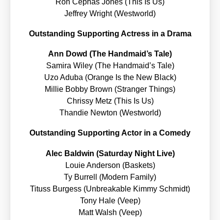
Ron Cephas Jones (This Is Us)
Jef­frey Wright (West­world)
Out­stan­ding
Sup­port­ing Actress in a Dra­ma
Ann Dowd (The Handmaid’s Tale)
Sami­ra Wiley (The Handmaid’s Tale)
Uzo Adu­ba (Oran­ge Is the New Black)
Mil­lie Bob­by Brown (Stran­ger Things)
Chris­sy Metz (This Is Us)
Than­die New­ton (West­world)
Out­stan­ding
Sup­port­ing Actor in a Come­dy
Alec Bald­win (Satur­day Night Live)
Lou­ie Ander­son (Bas­kets)
Ty Bur­rell (Modern Fami­ly)
Tituss Bur­gess (Unbre­aka­ble Kim­my Schmidt)
Tony Hale (Veep)
Matt Walsh (Veep)