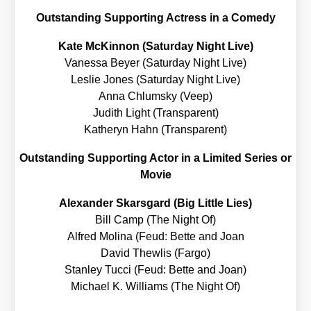
Out­stan­ding
Sup­port­ing Actress in a Come­dy
Kate McK­in­non (Satur­day Night Live)
Vanes­sa Bey­er (Satur­day Night Live)
Les­lie Jones (Satur­day Night Live)
Anna Chl­ums­ky (Veep)
Judith Light (Trans­pa­rent)
Katheryn Hahn (Trans­pa­rent)
Out­stan­ding
Sup­port­ing Actor in a Limi­t­ed Series or
Movie
Alex­an­der Skars­gard (Big Litt­le Lies)
Bill Camp (The Night Of)
Alfred Moli­na (Feud: Bet­te and Joan
David Thew­lis (Far­go)
Stan­ley Tuc­ci (Feud: Bet­te and Joan)
Micha­el K. Wil­liams (The Night Of)