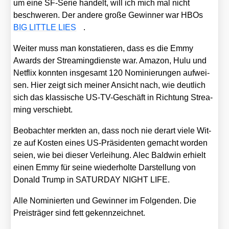
um eine SF-Serie han­delt, will ich mich mal nicht
beschwe­ren. Der ande­re gro­ße Gewin­ner war HBOs
BIG LITTLE LIES
.
Wei­ter muss man kon­sta­tie­ren, dass es die Emmy
Awards der Strea­ming­diens­te war. Ama­zon, Hulu und
Net­flix konn­ten ins­ge­samt 120 Nomi­nie­run­gen auf­wei­
sen. Hier zeigt sich mei­ner Ansicht nach, wie deut­lich
sich das klas­si­sche US-TV-Geschäft in Rich­tung Strea­
ming ver­schiebt.
Beob­ach­ter merk­ten an, dass noch nie der­art vie­le Wit­
ze auf Kos­ten eines US-Prä­si­den­ten gemacht wor­den
sei­en, wie bei die­ser Ver­lei­hung. Alec Bald­win erhielt
einen Emmy für sei­ne wie­der­hol­te Dar­stel­lung von
Donald Trump in SATURDAY NIGHT LIFE.
Alle Nomi­nier­ten und Gewin­ner im Fol­gen­den. Die
Preis­trä­ger sind fett gekenn­zeich­net.