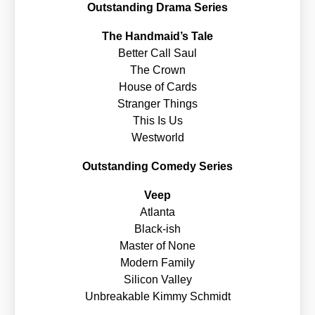
Out­stan­ding Dra­ma Series
The Handmaid’s Tale
Bet­ter Call Saul
The Crown
House of Cards
Stran­ger Things
This Is Us
West­world
Out­stan­ding Come­dy Series
Veep
Atlan­ta
Black-ish
Mas­ter of None
Modern Fami­ly
Sili­con Val­ley
Unbre­aka­ble Kim­my Schmidt