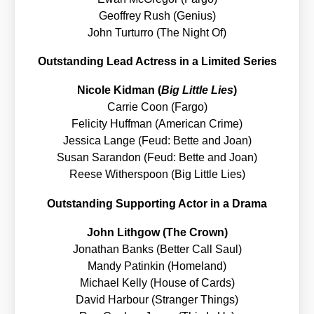
Geoffrey Rush (Geni­us)
John Tur­tur­ro (The Night Of)
Out­stan­ding Lead Actress in a Limi­t­ed Series
Nico­le Kid­man (
Big
Litt­le Lies
)
Car­rie Coon (Far­go)
Feli­ci­ty Huff­man (Ame­ri­can Crime)
Jes­si­ca Lan­ge (Feud: Bet­te and Joan)
Sus­an Saran­don (Feud: Bet­te and Joan)
Ree­se Withers­poon (Big Litt­le Lies)
Out­stan­ding
Sup­port­ing Actor in a Dra­ma
John Lith­gow (The Crown)
Jona­than Banks (Bet­ter Call Saul)
Man­dy Patin­kin (Home­land)
Micha­el Kel­ly (House of Cards)
David Har­bour (Stran­ger Things)