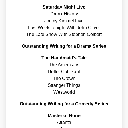
Satur­day Night Live
Drunk Histo­ry
Jim­my Kim­mel Live
Last Week Tonight With John Oli­ver
The Late Show With Ste­phen Col­bert
Out­stan­ding Wri­ting for a Dra­ma Series
The Handmaid’s Tale
The Ame­ri­cans
Bet­ter Call Saul
The Crown
Stran­ger Things
West­world
Out­stan­ding Wri­ting for a Come­dy Series
Mas­ter of None
Atlan­ta