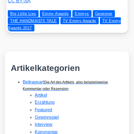
CC BY-SA
Big Little Lies
Emmy Awards
Emmys
Gewinner
THE HANDMAID'S TALE
TV Emmy Awards
TV Emmy
Awards 2017
Artikelkategorien
Beitragsart
Die Art des Artikels, also beispielsweise
Kommentar oder Rezension
Artikel
Erzählung
Featured
Gewinnspiel
Interview
Kommentar