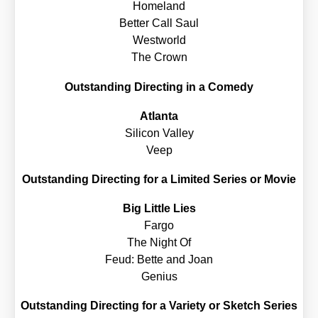
Home­land
Bet­ter Call Saul
West­world
The Crown
Out­stan­ding Direc­ting in a Come­dy
Atlan­ta
Sili­con Val­ley
Veep
Out­stan­ding Direc­ting for a Limi­t­ed Series or Movie
Big Litt­le Lies
Far­go
The Night Of
Feud: Bet­te and Joan
Geni­us
Out­stan­ding Direc­ting for a Varie­ty or Sketch Series