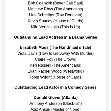
Bob Oden­kirk (Bet­ter Call Saul)
Matthew Rhys (The Ame­ri­cans)
Liev Schrei­ber (Ray Dono­van)
Kevin Spacey (House of Cards)
Milo Ven­ti­mi­glia (This Is Us)
Out­stan­ding Lead Actress in a Dra­ma Series
Eli­sa­beth Moss (The Handmaid’s Tale)
Vio­la Davis (How to Get Away With Mur­der)
Clai­re Foy (The Crown)
Keri Rus­sell (The Ame­ri­cans)
Evan Rachel Wood (West­world)
Robin Wright (House of Cards)
Out­stan­ding Lead Actor in a Come­dy Series
Donald Glover (Atlan­ta)
Antho­ny Ander­son (Black-ish)
Aziz Ansa­ri (Mas­ter of None)