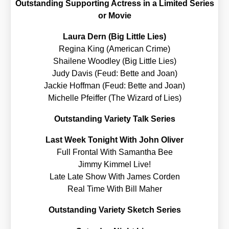
Out­stan­ding
Sup­port­ing Actress in a Limi­t­ed Series
or Movie
Lau­ra Dern (Big Litt­le Lies)
Regi­na King (Ame­ri­can Crime)
Shai­le­ne Wood­ley (Big Litt­le Lies)
Judy Davis (Feud: Bet­te and Joan)
Jackie Hoff­man (Feud: Bet­te and Joan)
Michel­le Pfeif­fer (The Wizard of Lies)
Out­stan­ding Varie­ty Talk Series
Last Week Tonight With John Oli­ver
Full Fron­tal With Saman­tha Bee
Jim­my Kim­mel Live!
Late Late Show With James Cor­den
Real Time With Bill Maher
Out­stan­ding Varie­ty Sketch Series