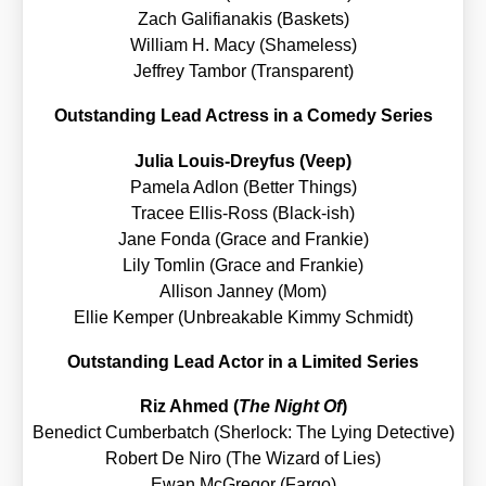
Zach Gali­fia­na­kis (Bas­kets)
Wil­liam H. Macy (Shame­l­ess)
Jef­frey Tam­bor (Trans­pa­rent)
Out­stan­ding Lead Actress in a Come­dy Series
Julia Lou­is-Drey­fus (Veep)
Pame­la Adlon (Bet­ter Things)
Tra­cee Ellis-Ross (Black-ish)
Jane Fon­da (Grace and Fran­kie)
Lily Tom­lin (Grace and Fran­kie)
Alli­son Jan­ney (Mom)
Ellie Kem­per (Unbre­aka­ble Kim­my Schmidt)
Out­stan­ding Lead Actor in a Limi­t­ed Series
Riz Ahmed (
The Night Of
)
Bene­dict Cum­ber­batch (Sher­lock: The Lying Detec­ti­ve)
Robert De Niro (The Wizard of Lies)
Ewan McGre­gor (Far­go)