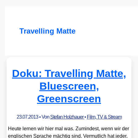
Travelling Matte
Doku: Travelling Matte,
Bluescreen,
Greenscreen
23.07.2013
• Von
Stefan Holzhauer
•
Film, TV & Stream
Heu­te ler­nen wir hier mal was. Zumin­dest, wenn wir der
eng­li­schen Spra­che mäch­tig sind. Ver­mut­lich hat jeder,