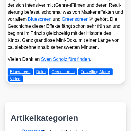
der sich inten­si­ver mit (Genre-)Filmen und deren Rea­li­
sie­rung befasst, schon­mal was von Mas­ken­ef­fek­ten und
vor allem
Blue­screen
und
Green­screen
gehört. Die
Geschich­te die­ser Effek­te fängt schon sehr früh an und
beginnt im Prin­zip gleich­zei­tig mit der His­to­rie des
Kinos. Ganz gran­dio­se Mini-Doku mit einer Län­ge von
ca. sieb­zehn­ein­halb sehens­wer­ten Minu­ten.
Vie­len Dank an
Sven Scholz fürs fin­den
.
Bluescreen
Doku
Greenscreen
Travelling Matte
Video
Artikelkategorien