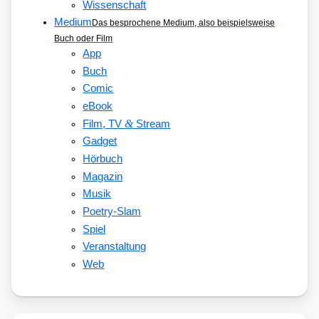
Wissenschaft
Medium
Das besprochene Medium, also beispielsweise
Buch oder Film
App
Buch
Comic
eBook
&
Film, TV
Stream
Gadget
Hörbuch
Magazin
Musik
Poetry-Slam
Spiel
Veranstaltung
Web