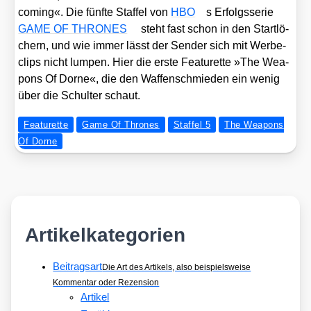
coming«. Die fünf­te Staf­fel von
HBO
s Erfolgs­se­rie
GAME OF THRONES
steht fast schon in den Start­lö­
chern, und wie immer lässt der Sen­der sich mit Wer­be­
clips nicht lum­pen. Hier die ers­te Fea­tur­et­te »The Wea­
pons Of Dor­ne«, die den Waf­fen­schmie­den ein wenig
über die Schul­ter schaut.
Featurette
Game Of Thrones
Staffel 5
The Weapons
Of Dorne
Artikelkategorien
Beitragsart
Die Art des Artikels, also beispielsweise
Kommentar oder Rezension
Artikel