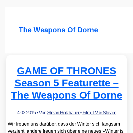
The Weapons Of Dorne
GAME OF THRONES
Season 5 Featurette –
The Weapons Of Dorne
4.03.2015
• Von
Stefan Holzhauer
•
Film, TV & Stream
Wir freu­en uns dar­über, dass der Win­ter sich lang­sam
ver­zieht, ande­re freu­en sich über eine neu­es »Win­ter is