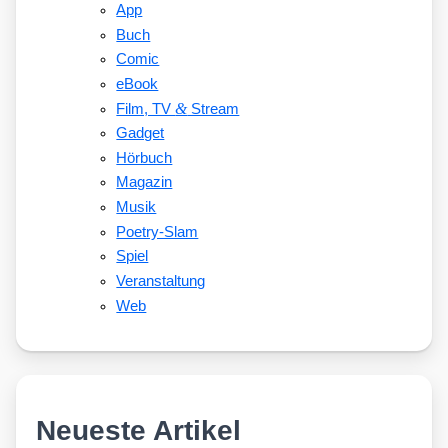
App
Buch
Comic
eBook
&
Film, TV
Stream
Gadget
Hörbuch
Magazin
Musik
Poetry-Slam
Spiel
Veranstaltung
Web
Neueste Artikel