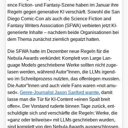
ence Fic­tion- und Fan­ta­sy-Sze­ne haben im Janu­ar ihre
Regeln gegen gene­ra­ti­ve KI ver­schärft. Sowohl die San
Die­go Comic-Con als auch die Sci­ence Fic­tion and
Fan­ta­sy Wri­ters Asso­cia­ti­on (SFWA) ver­bie­ten jetzt KI-
gene­rier­te Inhal­te – nach­dem bei­de Orga­ni­sa­tio­nen bei
dem The­ma zunächst ziem­lich gepatzt hat­ten.
Die SFWA hat­te im Dezem­ber neue Regeln für die
Nebu­la Awards ver­kün­det: Kom­plett von Lar­ge Lan­
guage Models geschrie­be­ne Wer­ke soll­ten nicht zuge­
la­sen wer­den, wäh­rend Autor°Innen, die LLMs irgend­
wo im Schreib­pro­zess nutz­ten, das offen­le­gen muss­ten.
Die Autor°Innen und auch vie­le Fans waren »not amu­
sed«.
Gen­re-Jour­na­list Jason San­ford warn­te
, damit
las­se man die Tür für KI-Con­tent »einen Spalt breit
offen«. Der Vor­stand ruder­te bin­nen Tage zurück, ent­
schul­dig­te sich und ver­schärf­te die Regeln: Wer­ke, die
»ganz oder teil­wei­se« mit LLMs geschrie­ben wur­den,
sind kom­plett von den Nebu­la Awards aus­ge­schlos­sen.