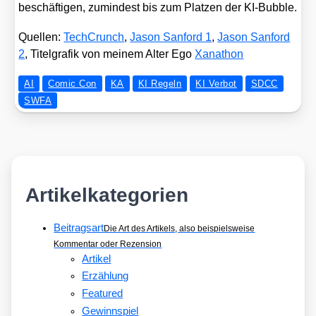
beschäf­ti­gen, zumin­dest bis zum Plat­zen der KI-Bubble.
Quel­len:
Tech­Crunch
,
Jason San­ford 1
,
Jason San­ford
2
, Titel­gra­fik von mei­nem Alter Ego
Xan­athon
AI
Comic Con
KA
KI Regeln
KI Verbot
SDCC
SWFA
Artikelkategorien
Beitragsart
Die Art des Artikels, also beispielsweise
Kommentar oder Rezension
Artikel
Erzählung
Featured
Gewinnspiel