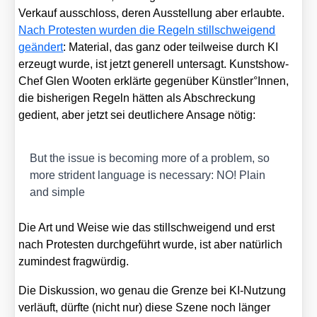
Ver­kauf aus­schloss, deren Aus­stel­lung aber erlaub­te.
Nach Pro­tes­ten wur­den die Regeln still­schwei­gend
geän­dert
: Mate­ri­al, das ganz oder teil­wei­se durch KI
erzeugt wur­de, ist jetzt gene­rell unter­sagt. Kunst­show-
Chef Glen Woo­ten erklär­te gegen­über Künstler°Innen,
die bis­he­ri­gen Regeln hät­ten als Abschre­ckung
gedient, aber jetzt sei deut­li­che­re Ansa­ge nötig:
But the issue is beco­ming more of a pro­blem, so
more strident lan­guage is neces­sa­ry: NO! Plain
and simp­le
Die Art und Wei­se wie das still­schwei­gend und erst
nach Pro­tes­ten durch­ge­führt wur­de, ist aber natür­lich
zumin­dest frag­wür­dig.
Die Dis­kus­si­on, wo genau die Gren­ze bei KI-Nut­zung
ver­läuft, dürf­te (nicht nur) die­se Sze­ne noch län­ger