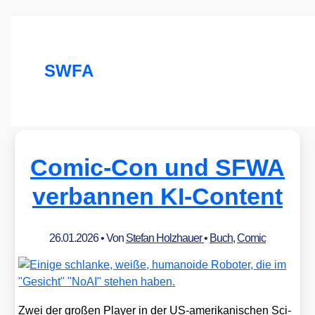
SWFA
Comic-Con und SFWA
verbannen KI-Content
26.01.2026
• Von
Stefan Holzhauer
•
Buch
,
Comic
Zwei der gro­ßen Play­er in der US-ame­ri­ka­ni­schen Sci­