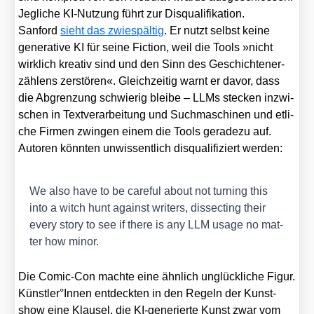
Jeg­li­che KI-Nut­zung führt zur Dis­qua­li­fi­ka­ti­on.
San­ford
sieht das zwie­späl­tig
. Er nutzt selbst kei­ne
gene­ra­ti­ve KI für sei­ne Fic­tion, weil die Tools »nicht
wirk­lich krea­tiv sind und den Sinn des Geschich­ten­er­
zäh­lens zer­stö­ren«. Gleich­zei­tig warnt er davor, dass
die Abgren­zung schwie­rig blei­be – LLMs ste­cken inzwi­
schen in Text­ver­ar­bei­tung und Such­ma­schi­nen und etli­
che Fir­men zwin­gen einem die Tools gera­de­zu auf.
Autoren könn­ten unwis­sent­lich dis­qua­li­fi­ziert wer­den:
We also have to be careful about not tur­ning this
into a witch hunt against wri­ters, dis­sec­ting their
every sto­ry to see if the­re is any LLM usa­ge no mat­
ter how minor.
Die Comic-Con mach­te eine ähn­lich unglück­li­che Figur.
Künstler°Innen ent­deck­ten in den Regeln der Kunst­
show eine Klau­sel, die KI-gene­rier­te Kunst zwar vom