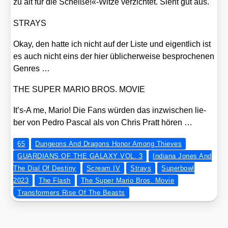
zu alt für die Scheiße!«-Witze ver­zich­tet. Sieht gut aus.
STRAYS
Okay, den hat­te ich nicht auf der Lis­te und eigent­lich ist
es auch nicht eins der hier übli­cher­wei­se bespro­che­nen
Gen­res …
THE SUPER MARIO BROS. MOVIE
It’s‑A me, Mario! Die Fans wür­den das inzwi­schen lie­
ber von Pedro Pas­cal als von Chris Pratt hören …
65
Dungeons And Dragons Honor Among Thieves
GUARDIANS OF THE GALAXY VOL. 3
Indiana Jones And
The Dial Of Destiny
Scream IV
Strays
Superbowl
2023
The Flash
The Super Mario Bros. Movie
Transformers Rise Of The Beasts