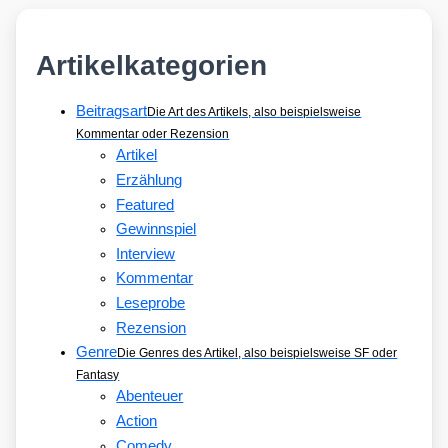
Artikelkategorien
Beitragsart
Die Art des Artikels, also beispielsweise
Kommentar oder Rezension
Artikel
Erzählung
Featured
Gewinnspiel
Interview
Kommentar
Leseprobe
Rezension
Genre
Die Genres des Artikel, also beispielsweise SF oder
Fantasy
Abenteuer
Action
Comedy