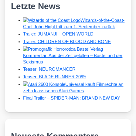
Letzte News
Wizards-of-the-Coast-
Chef John Hight tritt zum 1. September zurück
Trailer: JUMANJI – OPEN WORLD
Trailer: CHILDREN OF BLOOD AND BONE
Kommentar: Aus der Zeit gefallen – Bastei und der
Sexismus
Teaser: NEUROMANCER
Teaser: BLADE RUNNER 2099
Universal kauft Filmrechte an
zehn klassischen Atari-Games
Final Trailer – SPIDER-MAN: BRAND NEW DAY
Neueste Kommentare