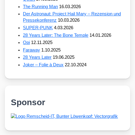
The Running Man
16.03.2026
Der Astronaut: Project Hail Mary – Rezension und
Pressekonferenz
10.03.2026
SUPER-PUNK
4.03.2026
28 Years Later: The Bone Temple
14.01.2026
Opi
12.11.2025
Faraway
1.10.2025
28 Years Later
19.06.2025
Joker – Folie à Deux
22.10.2024
Sponsor