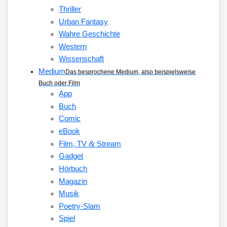
Thriller
Urban Fantasy
Wahre Geschichte
Western
Wissenschaft
Medium
Das besprochene Medium, also beispielsweise
Buch oder Film
App
Buch
Comic
eBook
&
Film, TV
Stream
Gadget
Hörbuch
Magazin
Musik
Poetry-Slam
Spiel