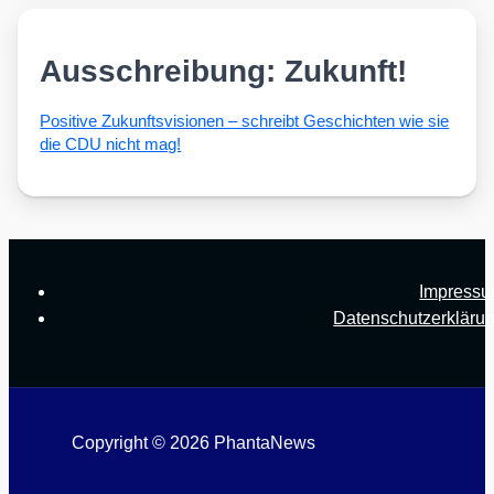
Ausschreibung: Zukunft!
Posi­ti­ve Zukunfts­vi­sio­nen – schreibt Geschich­ten wie sie
die CDU nicht mag!
Impress
Datenschutzerkläru
Copyright © 2026 PhantaNews