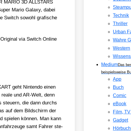
SUPER MARIO 3D ALLSTARS
Steamp
uper Mario Gala­xy
, dabei
Technik
e Switch sowohl gra­fi­sche
Thriller
Urban F
Ori­gi­nal via Switch Online
Wahre G
Western
Wissens
Medium
Das be
beispielsweise B
App
KART geht Nin­ten­do einen
Buch
ie rea­le und AR-Welt, denn
Comic
s steu­ern, die dann durchs
eBook
as auf dem Bild­schirm der
Film, T
nd spie­len kön­nen. Man kann
Gadget
n­fahr­zeu­ge samt Fah­rer ste­
Hörbuch