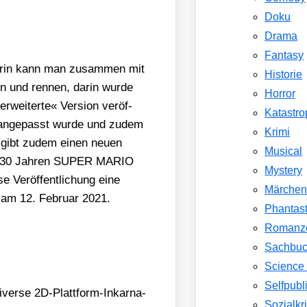
Doku
Drama
Fantasy
ar­in kann man zusam­men mit
Historie
n und ren­nen, dar­in wur­de
Horror
rwei­ter­te« Ver­si­on ver­öf­
Katastr
le ange­passt wur­de und zudem
Krimi
 gibt zudem einen neu­en
Musical
r 30 Jah­ren SUPER MARIO
Mystery
er­öf­fent­li­chung eine
Märche
t am 12. Febru­ar 2021.
Phantast
Romanz
Sachbu
Science 
Selfpubl
­se 2D-Platt­form-Inkar­na­
Sozialkri