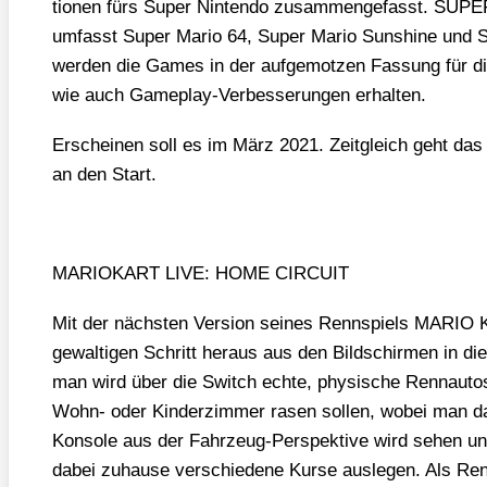
tio­nen fürs Super Nin­ten­do zusam­men­ge­fasst. 
umfasst
Super Mario 64
,
Super Mario Suns­hi­ne
und
S
wer­den die Games in der auf­ge­mot­zen Fas­sung für di
wie auch Game­play-Ver­bes­se­run­gen erhal­ten.
Erschei­nen soll es im März 2021. Zeit­gleich geht das 
an den Start.
MARIOKART LIVE: HOME CIRCUIT
Mit der nächs­ten Ver­si­on sei­nes Renn­spiels MARIO 
gewal­ti­gen Schritt her­aus aus den Bild­schir­men in d
man wird über die Switch ech­te, phy­si­sche Renn­au­to
Wohn- oder Kin­der­zim­mer rasen sol­len, wobei man d
Kon­so­le aus der Fahr­zeug-Per­spek­ti­ve wird sehen u
dabei zuhau­se ver­schie­de­ne Kur­se aus­le­gen. Als Ren