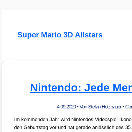
Super Mario 3D Allstars
Nintendo: Jede Me
4.09.2020
• Von
Stefan Holzhauer
•
Com
Im kom­men­den Jahr wird Nin­ten­dos Video­spiel-Iko­n
den Geburts­tag vor und hat gera­de anläss­lich des 3