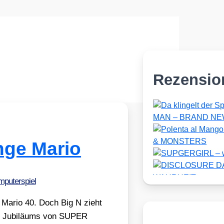
Rezensio
nge Mario
puterspiel
e Mario 40. Doch Big N zieht
5. Jubi­lä­ums von SUPER