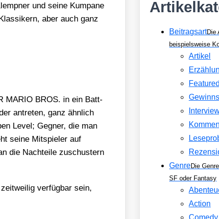
Artikelka
emp­ner und sei­ne Kum­pa­ne
 Klas­si­kern, aber auch ganz
Beitragsart
Die 
beispielsweise 
Artikel
Erzählu
Feature
Gewinns
PER MARIO BROS. in ein Batt­
Intervie
­der antre­ten, ganz ähn­lich
Kommen
­ben Level; Geg­ner, die man
Lesepro
t sei­ne Mit­spie­ler auf
n die Nach­tei­le zuschus­tern
Rezensi
Genre
Die Genre
SF oder Fantasy
wei­lig ver­füg­bar sein,
Abenteu
.
Action
Comedy