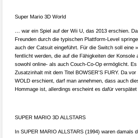
Super Mario 3D World
… war ein Spiel auf der Wii U, das 2013 erschien. D
Freun­den durch die typi­schen Platt­form-Level sprin­ge
auch der Cat­su­it ein­ge­führt. Für die Switch soll eine »e
fent­licht wer­den, die auf die Fähig­kei­ten der Kon­so­
sowohl online- als auch Couch-Co-Op ermög­licht. Es
Zusatz­in­halt mit dem Titel BOWSER’S FURY. Da vo
WOLD erschient, darf man anneh­men, dass auch die­se V
Hom­mage ist, aller­dings erscheint es dafür ver­spä­te
SUPER MARIO 3D ALLSTARS
In SUPER MARIO ALLSTARS (1994) waren damals diver