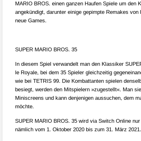
MARIO BROS. einen gan­zen Hau­fen Spie­le um den Kl
ange­kün­digt, dar­un­ter eini­ge gepimp­te Remakes von
neue Games.
SUPER MARIO BROS. 35
In die­sem Spiel ver­wan­delt man den Klas­si­ker SU
le Roya­le, bei dem 35 Spie­ler gleich­zei­tig gegen­ein­an
wie bei TETRIS 99. Die Kom­bat­tan­ten spie­len den­sel
besiegt, wer­den den Mit­spie­lern »zuge­stellt«. Man sieh
Minis­creens und kann den­je­ni­gen aus­su­chen, dem ma
möch­te.
SUPER MARIO BROS. 35 wird via Switch Online nur zeit­
näm­lich vom 1. Okto­ber 2020 bis zum 31. März 2021