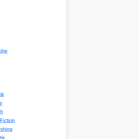
ophe
n
ik
e
ch
Fiction
ishing
tik