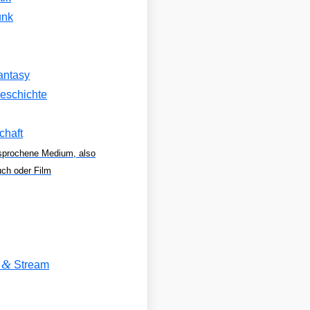
unk
antasy
eschichte
chaft
sprochene Medium, also
uch oder Film
&
V
Stream