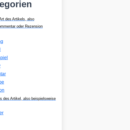
tegorien
Art des Artikels, also
Kommentar oder Rezension
ng
d
piel
w
tar
be
on
s des Artikel, also beispielsweise
er