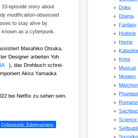
-epi­so­de sto­ry about
Doku
ody modi­fi­ca­ti­on-obses­sed
Drama
o­ses to stay ali­ve by
Fantasy
o known as a cyber­punk.
Historie
Horror
 assis­tiert Masa­hi­ko Otsuka,
Katastr
k­ter Desi­gner arbei­ten Yoh
Krimi
IA
), das Dreh­buch schrei­
Musical
­po­niert Aki­ra Yamao­ka
Mystery
Märche
Phantast
bei Net­flix zu sehen sein.
Romanz
Sachbu
Science 
Cyberpunk: Edgerunners
Selfpubl
Sozialkri