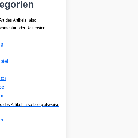
tegorien
Art des Artikels, also
Kommentar oder Rezension
ng
d
piel
w
tar
be
on
s des Artikel, also beispielsweise
er