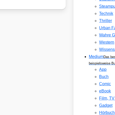
Steamp
Technik
Thriller
Urban F
Wahre G
Western
Wissens
Medium
Das be
beispielsweise B
App
Buch
Comic
eBook
Film, T
Gadget
Hörbuch