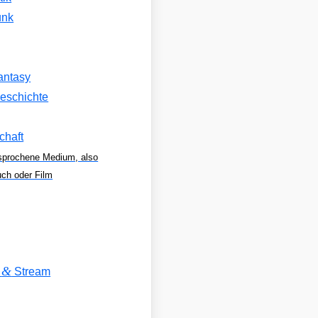
unk
antasy
eschichte
chaft
sprochene Medium, also
uch oder Film
&
V
Stream