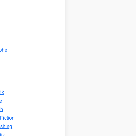
ophe
n
ik
e
ch
Fiction
ishing
tik