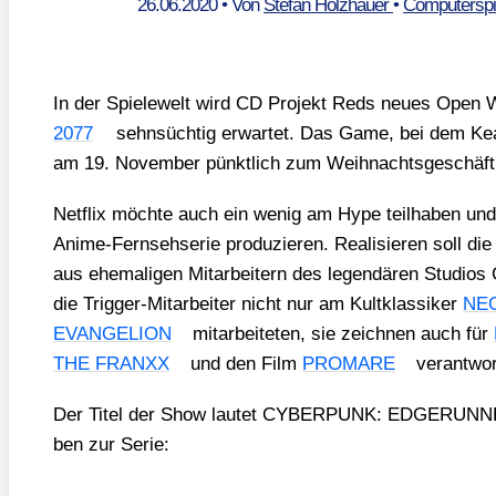
26.06.2020
• Von
Stefan Holzhauer
•
Computerspi
In der Spie­le­welt wird CD Pro­jekt Reds neu­es Open
2077
sehn­süch­tig erwar­tet. Das Game, bei dem Kea­
am 19. Novem­ber pünkt­lich zum Weih­nachts­ge­schäft
Net­flix möch­te auch ein wenig am Hype teil­ha­ben un
Ani­me-Fern­seh­se­rie pro­du­zie­ren. Rea­li­sie­ren soll di
aus ehe­ma­li­gen Mit­ar­bei­tern des legen­dä­ren Stu­di­
die Trig­ger-Mit­ar­bei­ter nicht nur am Kult­klas­si­ker
NE
EVANGELION
mit­ar­bei­te­ten, sie zeich­nen auch für
THE FRANXX
und den Film
PROMARE
ver­ant­wort
Der Titel der Show lau­tet CYBERPUNK: EDGERUNNER
ben zur Serie: