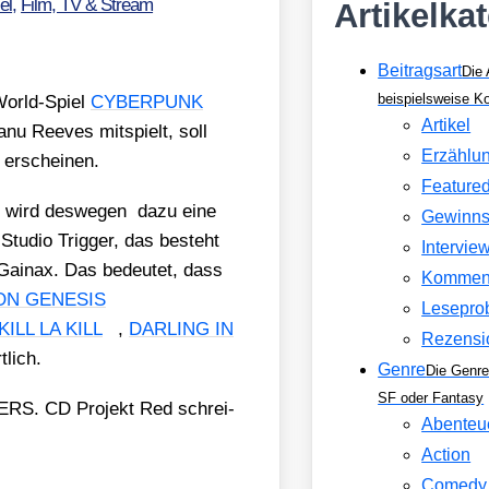
el
,
Film, TV & Stream
Artikelka
Beitragsart
Die 
beispielsweise 
 World-Spiel
CYBERPUNK
Artikel
nu Ree­ves mit­spielt, soll
Erzählu
 erschei­nen.
Feature
d wird des­we­gen dazu eine
Gewinns
e Stu­dio Trig­ger, das besteht
Intervie
os Gai­nax. Das bedeu­tet, dass
Kommen
ON GENESIS
Lesepro
KILL LA KILL
,
DARLING IN
Rezensi
­lich.
Genre
Die Genre
SF oder Fantasy
S. CD Pro­jekt Red schrei­
Abenteu
Action
Comedy