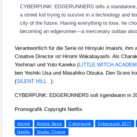
CYBERPUNK: EDGERUNNERS tells a stan­da­lo­ne, 10
a street kid try­ing to sur­vi­ve in a tech­no­lo­gy and b
city of the future. Having ever­y­thing to lose, he cho
beco­ming an edgerunner—a mer­cena­ry out­law als
Ver­ant­wort­lich für die Serie ist Hiroy­u­ki Ima­i­shi, ihm
Crea­ti­ve Direc­tor ist Hiro­mi Waka­ba­ya­shi. Als Cha­ra
Yoshi­na­ri und Yuto Kan­eko (
LITTLE WITCH ACADEM
ben Yoshi­ki Usa und Masa­hi­ko Otsuka. Den Score kom
(
SILENT HILL
).
CYBERPUNK: EDGERUNNERS soll irgend­wann in 2022 
Pro­mo­gra­fik Copy­right Net­flix
Animé
Animé-Serie
Cyberpunk
Cyberpunk 2077
Netflix
Studio Trigger