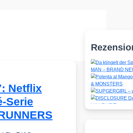
Rezensio
Netflix
é-Serie
RUNNERS