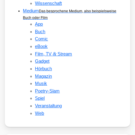
Wissenschaft
Medium
Das besprochene Medium, also beispielsweise
Buch oder Film
App
Buch
Comic
eBook
&
Film, TV
Stream
Gadget
Hörbuch
Magazin
Musik
Poetry-Slam
Spiel
Veranstaltung
Web