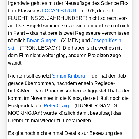
Irgend­wie geht es mit der Neu­auf­la­ge des Sci­ence Fic­
tion-Klas­si­kers
LOGAN’S RUN
(1976, deutsch:
FLUCHT INS 23. JAHRHUNDERT) nicht so recht vor­
an. Das Pro­jekt sim­mert so vor sich hin und kommt nicht
in Fahrt – das hat bereits zwei Regis­seu­re ver­schlis­sen,
näm­lich
Bryan Sin­ger
(X‑MEN) und
Joseph Kos­in­
ski
(TRON: LEGACY). Die haben sich, weil es mit
dem Film nicht wei­ter ging, ande­ren Pro­jek­ten zuge­
wandt.
Rich­ten soll es jetzt
Simon Kin­berg
, der hat den Job
gera­de über­nom­men, nach­dem er sein Regie­de­
but
X‑Men: Dark Phoe­nix
soeben fer­tig­ge­stellt hat – der
kommt im Novem­ber in die Kinos, der­zeit läuft noch die
Post­pro­duk­ti­on.
Peter Craig
(HUNGER GAMES:
MOCKINGJAY) wur­de kürz­lich damit beauf­tragt das
Dreh­buch mal wie­der zu über­ar­bei­ten.
Es gibt noch nicht ein­mal Details zur Beset­zung des