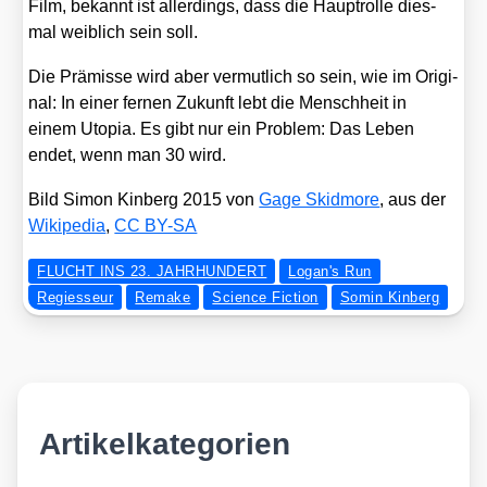
Film, bekannt ist aller­dings, dass die Haupt­rol­le dies­
mal weib­lich sein soll.
Die Prä­mis­se wird aber ver­mut­lich so sein, wie im Ori­gi­
nal: In einer fer­nen Zukunft lebt die Mensch­heit in
einem Uto­pia. Es gibt nur ein Pro­blem: Das Leben
endet, wenn man 30 wird.
Bild Simon Kin­berg 2015 von
Gage Skid­mo­re
, aus der
Wiki­pe­dia
,
CC BY-SA
FLUCHT INS 23. JAHRHUNDERT
Logan's Run
Regiesseur
Remake
Science Fiction
Somin Kinberg
Artikelkategorien