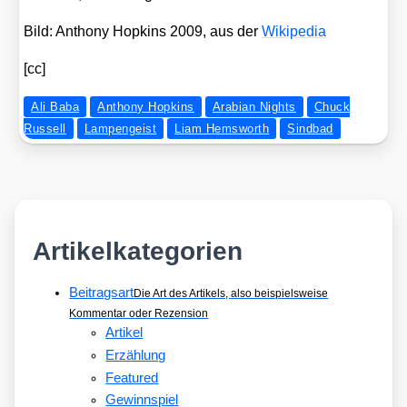
Bild: Antho­ny Hop­kins 2009, aus der
Wiki­pe­dia
[cc]
Ali Baba
Anthony Hopkins
Arabian Nights
Chuck
Russell
Lampengeist
Liam Hemsworth
Sindbad
Artikelkategorien
Beitragsart
Die Art des Artikels, also beispielsweise
Kommentar oder Rezension
Artikel
Erzählung
Featured
Gewinnspiel