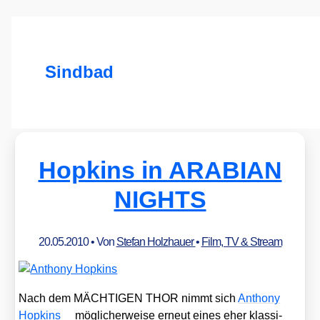
Sindbad
Hopkins in ARABIAN
NIGHTS
20.05.2010
• Von
Stefan Holzhauer
•
Film, TV & Stream
Nach dem MÄCHTIGEN THOR nimmt sich
Antho­ny
Hop­kins
mög­li­cher­wei­se erneut eines eher klas­si­