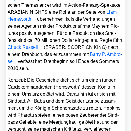
schen The­mas an: er wird im Action-Fan­ta­sy-Spek­ta­kel
ARABIAN NIGHTS eine Rol­le an der Sei­te von
Liam
Hems­worth
über­neh­men, falls die Ver­hand­lun­gen
sei­ner Agen­ten mit der Pro­duk­ti­ons­fir­ma May­hem Pic­
tures posi­tiv aus­ge­hen. Für die Pro­duk­ti­on des Strei­
fens sind ca. 70 Mil­lio­nen Dol­lar ein­ge­plant. Regie führt
Chuck Rus­sell
(ERASER, SCORPION KING) nach
einem Dreh­buch, das er zusam­men mit
Bar­ry P. Ambro­
se
ver­fasst hat. Dreh­be­ginn soll Ende des Som­mers
2010 sein.
Kon­zept: Die Geschich­te dreht sich um einen jun­gen
Gar­de­kom­man­dan­ten (Hems­worth) des­sen König in
einem Umsturz getö­tet wird. Dar­auf­hin tut er sich mit
Sind­bad, Ali Baba und dem Geist der Lam­pe zusam­
men, um die Köni­gin Sche­he­ra­za­de zu ret­ten. Hop­kins
wird Pha­ro­tu spie­len, einen bösen Zau­be­rer der Sind­
bads Gelieb­te, eine Meer­jung­frau, getö­tet hat und der
ver­sucht, sei­ne magi­schen Kräf­te zu ver­viel­fa­chen.