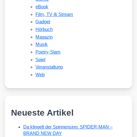
eBook
&
Film, TV
Stream
Gadget
Hörbuch
Magazin
Musik
Poetry-Slam
Spiel
Veranstaltung
Web
Neueste Artikel
Da klingelt der Spinnensinn: SPIDER-MAN –
BRAND NEW DAY