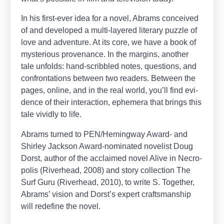
In his first-ever idea for a novel, Abrams con­cei­ved
of and deve­lo­ped a mul­ti-laye­red lite­ra­ry puz­zle of
love and adven­ture. At its core, we have a book of
mys­te­rious pro­ven­an­ce. In the mar­gins, ano­ther
tale unfolds: hand-scribb­led notes, ques­ti­ons, and
con­fron­ta­ti­ons bet­ween two rea­ders. Bet­ween the
pages, online, and in the real world, you’ll find evi­
dence of their inter­ac­tion, eph­emera that brings this
tale vivid­ly to life.
Abrams tur­ned to PEN/​Hemingway Award- and
Shir­ley Jack­son Award-nomi­na­ted nove­list Doug
Dorst, aut­hor of the acclai­med novel Ali­ve in Necro­
po­lis (Riverhead, 2008) and sto­ry coll­ec­tion The
Surf Guru (Riverhead, 2010), to wri­te S. Tog­e­ther,
Abrams’ visi­on and Dorst’s expert craft­sman­ship
will rede­fi­ne the novel.