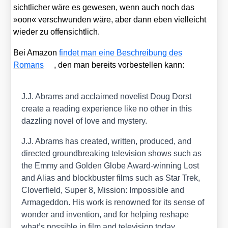
sicht­li­cher wäre es gewe­sen, wenn auch noch das
»oon« ver­schwun­den wäre, aber dann eben viel­leicht
wie­der zu offen­sicht­lich.
Bei Ama­zon
fin­det man eine Beschrei­bung des
Romans
, den man bereits vor­be­stel­len kann:
J.J. Abrams and acclai­med nove­list Doug Dorst
crea­te a rea­ding expe­ri­ence like no other in this
dazz­ling novel of love and mys­tery.
J.J. Abrams has crea­ted, writ­ten, pro­du­ced, and
direc­ted ground­brea­king tele­vi­si­on shows such as
the Emmy and Gol­den Glo­be Award-win­ning Lost
and Ali­as and block­bus­ter films such as Star Trek,
Clover­field, Super 8, Mis­si­on: Impos­si­ble and
Arma­ged­don. His work is renow­ned for its sen­se of
won­der and inven­ti­on, and for hel­ping res­ha­pe
what’s pos­si­ble in film and tele­vi­si­on today.