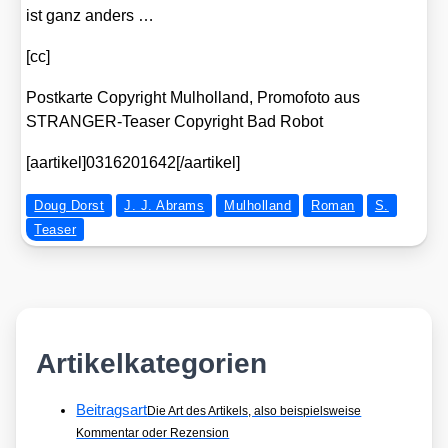
ist ganz anders …
[cc]
Post­kar­te Copy­right Mul­hol­land, Pro­mo­fo­to aus
STRAN­GER-Teaser Copy­right Bad Robot
[aartikel]0316201642[/aartikel]
Doug Dorst
J. J. Abrams
Mulholland
Roman
S.
Teaser
Artikelkategorien
Beitragsart
Die Art des Artikels, also beispielsweise
Kommentar oder Rezension