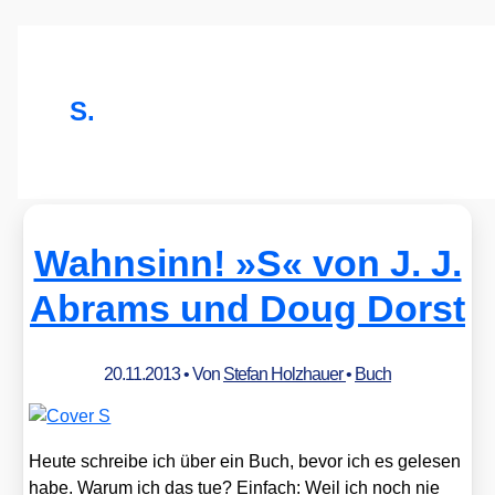
S.
Wahnsinn! »S« von J. J.
Abrams und Doug Dorst
20.11.2013
• Von
Stefan Holzhauer
•
Buch
Heu­te schrei­be ich über ein Buch, bevor ich es gele­sen
habe. War­um ich das tue? Ein­fach: Weil ich noch nie