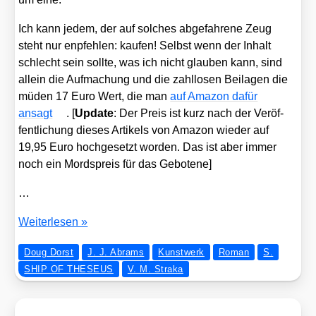
Ich kann jedem, der auf sol­ches abge­fah­re­ne Zeug
steht nur enpfeh­len: kau­fen! Selbst wenn der Inhalt
schlecht sein soll­te, was ich nicht glau­ben kann, sind
allein die Auf­ma­chung und die zahl­lo­sen Bei­la­gen die
müden 17 Euro Wert, die man
auf Ama­zon dafür
ansagt
. [
Update
: Der Preis ist kurz nach der Ver­öf­
fent­li­chung die­ses Arti­kels von Ama­zon wie­der auf
19,95 Euro hoch­ge­setzt wor­den. Das ist aber immer
noch ein Mords­preis für das Gebo­te­ne]
…
Wahn­
Wei­ter­le­sen »
sinn!
Doug Dorst
J. J. Abrams
Kunstwerk
Roman
S.
»S«
SHIP OF THESEUS
V. M. Straka
von
J.
J.