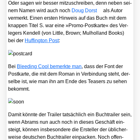
Oder sagen wir bes­ser mit­zu­schrei­ben, denn neben sei­
nem Namen wird auch noch
Doug Dorst
als Autor
ver­merkt. Einen ers­ten Hin­weis auf das Buch mit dem
knap­pen Titel S. war eine »Pro­mo-Post­kar­te« des Ver­
le­gers Ken­dell (von Litt­le, Brown; Mul­hol­land Books)
bei der
Huf­fing­ton Post
:
Bei
Blee­ding Cool bemerk­te man
, dass der Font der
Post­kar­te, die mit dem Roman in Ver­bin­dung steht, der­
sel­be ist, wie man ihn am Ende des Teasers zu sehen
bekommt.
Damit könn­te der Trai­ler tat­säch­lich ein Buch­trai­ler sein,
wenn Abrams nun auch noch in die­ses Geschäft ein­
steigt, kön­nen ins­be­son­de­re die Erstel­ler der übli­cher­
wei­se deut­schen Buch­trai­ler ein­pa­cken. Noch offen­