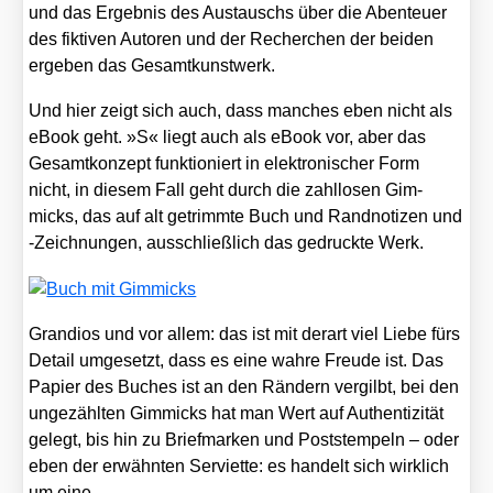
und das Ergeb­nis des Aus­tauschs über die Aben­teu­er
des fik­ti­ven Autoren und der Recher­chen der bei­den
erge­ben das Gesamt­kunst­werk.
Und hier zeigt sich auch, dass man­ches eben nicht als
eBook geht. »S« liegt auch als eBook vor, aber das
Gesamt­kon­zept funk­tio­niert in elek­tro­ni­scher Form
nicht, in die­sem Fall geht durch die zahl­lo­sen Gim­
micks, das auf alt getrimm­te Buch und Rand­no­ti­zen und
‑Zeich­nun­gen, aus­schließ­lich das gedruck­te Werk.
Gran­di­os und vor allem: das ist mit der­art viel Lie­be fürs
Detail umge­setzt, dass es eine wah­re Freu­de ist. Das
Papier des Buches ist an den Rän­dern ver­gilbt, bei den
unge­zähl­ten Gim­micks hat man Wert auf Authen­ti­zi­tät
gelegt, bis hin zu Brief­mar­ken und Post­stem­peln – oder
eben der erwähn­ten Ser­vi­et­te: es han­delt sich wirk­lich
um eine.