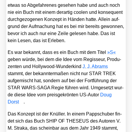
etwas so Abge­fah­re­nes gese­hen habe und auch noch
nie ein Buch mit einem der­ar­tig coo­len und kon­se­quent
durch­ge­zo­ge­nen Kon­zept in Hän­den hat­te. Allein auf­
grund der Auf­ma­chung hat es bei mir bereits gewon­nen,
bevor ich auch nur eine Zei­le gele­sen habe. Das ist
kein Lesen, das ist Erle­ben.
Es war bekannt, dass es ein Buch mit dem Titel
»S«
geben wür­de, bei dem die Idee vom Regis­seur, Pro­du­
zen­ten und Hol­ly­wood-Wun­der­kind
J. J. Abrams
stammt, der bekann­ter­ma­ßen nicht nur STAR TREK
auf­ge­mischt hat, son­dern auf bei der Fort­füh­rung der
STAR WARS-SAGA Regie füh­ren wird. Umge­setzt wur­
de die­se Idee vom preis­ge­krön­ten US-Autor
Doug
Dorst
.
Das Kon­zept ist der Knül­ler. In einem Papp­schu­ber fin­
det sich das Buch SHIP OF THESEUS des Autoren V.
M. Stra­ka, das schein­bar aus dem Jahr 1949 stammt,