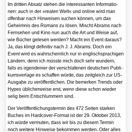
Im drit­ten Absatz ste­hen die inter­es­san­ten Infor­ma­tio­
nen: auch in der »rea­len Welt« und online wird man
offen­bar nach Hin­wei­sen suchen kön­nen, um das
Geheim­nis des Romans zu lösen. Mischt Abrams nach
Fern­se­hen und Kino nun auch die Art und Wei­se auf,
wie Bücher gele­sen wer­den? Macht ein Event dar­aus?
Ja, das klingt defi­ni­tiv nach J. J. Abrams. Doch ein
Event wird es wahr­schein­lich nur in eng­lisch­spra­chi­gen
Län­dern, denn ich müss­te mich doch sehr wun­dern,
falls es irgend­ei­ner der ver­schla­fe­nen deut­schen Publi­
kums­ver­la­ge es schaf­fen wür­de, das zeit­gleich zur US-
Aus­ga­be zu ver­öf­fent­li­chen. Die bemer­ken Trends oder
Hypes übli­cher­wei­se erst, wenn die­se schon wie­der
selig beim Ent­schlum­mern sind.
Der Ver­öf­fent­li­chungs­ter­min des 472 Sei­ten star­ken
Buches im Hard­co­ver-For­mat ist der 29. Okto­ber 2013,
ich wür­de ver­mu­ten, dass wir bis zu die­sem Ter­min
noch wei­te­re Hin­wei­se bekom­men wer­den. Oder alles