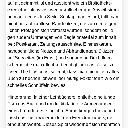
auf alt getrimmt ist und aus­sieht wie ein Biblio­theks­
exem­plar, inklu­si­ve Inven­tur­auf­kle­ber und Aus­leihstem­
peln auf der letz­ten Sei­te. Schlägt man es auf, trifft man
nicht nur auf zahl­lo­se Rand­no­ti­zen, die von den eigent­
li­chen Prot­ago­nis­ten ver­fasst wur­den, son­dern es lie­
gen zudem Unmen­gen von Begleit­ma­te­ri­al zum Inhalt
bei: Post­kar­ten, Zei­tungs­aus­schnit­te, Ein­tritts­kar­ten,
hand­schrift­li­che Noti­zen und Abhand­lun­gen, Skiz­zen
auf Ser­vi­et­ten (im Ernst!) und sogar eine Dechif­frier­
schei­be, die man offen­bar benö­tigt, um das Rät­sel zu
lösen. Die Illu­si­on ist so echt, dass man meint, ein altes
Buch zu rie­chen, obwohl der muf­fig-Fak­tor fehlt, wie ein
schnel­les Schnüf­feln bewies.
Hin­ter­grund: In einer Leih­bü­che­rei ent­leiht eine jun­ge
Frau das Buch und ent­deckt dar­in die Anmer­kun­gen
eines Frem­den. Sie fügt ihre Anmer­kun­gen hin­zu und
lässt das Buch wider­um für den Frem­den zurück, der
erneut ant­wor­tet. Die­ses Spiel wie­der­holt sich mehr­fach