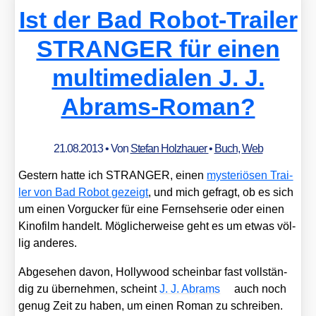
Abrams
Ist der Bad Robot-Trailer
und
Doug
STRANGER für einen
Dorst
multimedialen J. J.
Abrams-Roman?
21.08.2013
• Von
Stefan Holzhauer
•
Buch
,
Web
Ges­tern hat­te ich STRANGER, einen
mys­te­riö­sen Trai­
ler von Bad Robot gezeigt
, und mich gefragt, ob es sich
um einen Vor­gu­cker für eine Fern­seh­se­rie oder einen
Kino­film han­delt. Mög­li­cher­wei­se geht es um etwas völ­
lig ande­res.
Abge­se­hen davon, Hol­ly­wood schein­bar fast voll­stän­
dig zu über­neh­men, scheint
J. J. Abrams
auch noch
genug Zeit zu haben, um einen Roman zu schrei­ben.