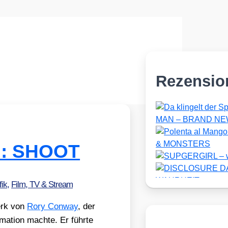
Rezensio
lm: SHOOT
ik
,
Film, TV & Stream
werk von
Rory Con­way
, der
a­ti­on mach­te. Er führ­te