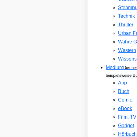
Steamp
Technik
Thriller
Urban F
Wahre G
Western
Wissens
Medium
Das be
beispielsweise B
App
Buch
Comic
eBook
Film, T
Gadget
Hörbuch