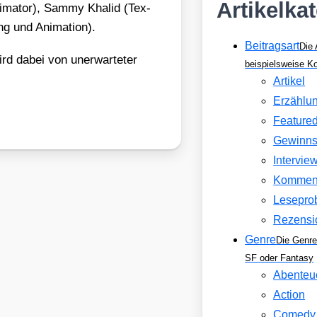
Artikelka
­ma­tor), Sam­my Kha­lid (Tex­
g und Ani­ma­ti­on).
Beitragsart
Die 
rd dabei von uner­war­te­ter
beispielsweise 
Artikel
Erzählu
Feature
Gewinns
Intervie
Kommen
Lesepro
Rezensi
Genre
Die Genre
SF oder Fantasy
Abenteu
Action
Comedy