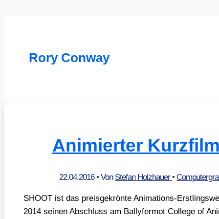
Rory Conway
Animierter Kurzfi
22.04.2016
• Von
Stefan Holzhauer
•
Computergraf
SHOOT ist das preis­ge­krön­te Ani­ma­ti­ons-Erst­lings­
2014 sei­nen Abschluss am Bal­ly­fer­mot Col­lege of Ani­m