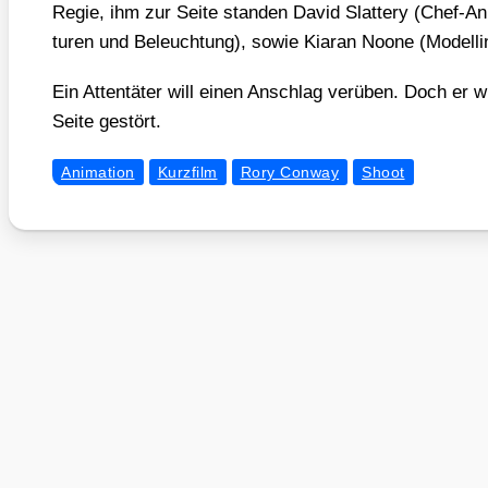
Regie, ihm zur Sei­te stan­den David Slat­tery (Chef-Ani
tu­ren und Beleuch­tung), sowie Kiaran Noo­ne (Model­lin
Ein Atten­tä­ter will einen Anschlag ver­üben. Doch er wi
Sei­te gestört.
Animation
Kurzfilm
Rory Conway
Shoot