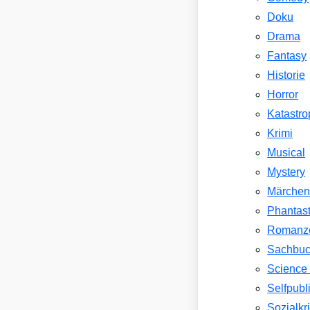
Doku
Drama
Fantasy
Historie
Horror
Katastr
Krimi
Musical
Mystery
Märche
Phantast
Romanz
Sachbu
Science 
Selfpubl
Sozialkri