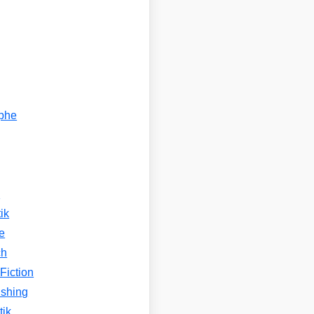
ophe
n
ik
e
ch
Fiction
ishing
tik