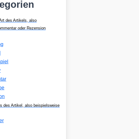
tegorien
Art des Artikels, also
Kommentar oder Rezension
ng
d
piel
w
tar
be
on
s des Artikel, also beispielsweise
er