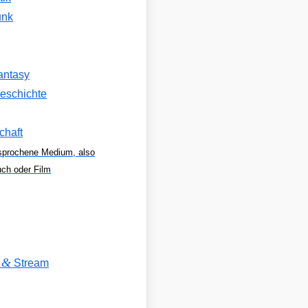
unk
antasy
eschichte
chaft
sprochene Medium, also
uch oder Film
&
V
Stream