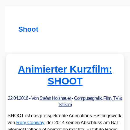
Shoot
Animierter Kurzfilm:
SHOOT
22.04.2016
• Von
Stefan Holzhauer
•
Computergrafik
,
Film, TV &
Stream
SHOOT ist das preis­ge­krön­te Ani­ma­ti­ons-Erst­lings­werk
von
Rory Con­way
, der 2014 sei­nen Abschluss am Bal­
ly­fer­mot Col­lege of Ani­ma­ti­on mach­te. Er führ­te Regie,