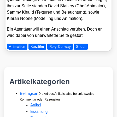
ihm zur Sei­te stan­den David Slat­tery (Chef-Ani­ma­tor),
Sam­my Kha­lid (Tex­tu­ren und Beleuch­tung), sowie
Kiaran Noo­ne (Model­ling und Ani­ma­ti­on).
Ein Atten­tä­ter will einen Anschlag ver­üben. Doch er
wird dabei von uner­war­te­ter Sei­te gestört.
Animation
Kurzfilm
Rory Conway
Shoot
Artikelkategorien
Beitragsart
Die Art des Artikels, also beispielsweise
Kommentar oder Rezension
Artikel
Erzählung