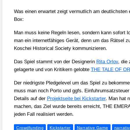
Was einen erwar­tet zeigt ver­mut­lich am deut­lichs­ten 
Box:
Man muss kei­ne Regeln lesen, son­dern kann sofort los­s
man ein inter­net­fä­hi­ges Gerät, denn um das Rät­sel
Kosch­ei His­to­ri­cal Socie­ty kom­mu­ni­zie­ren.
Das Spiel stammt von der Desi­gne­rin
Rita Orl­ov
, die
gela­ger­te und von Kri­ti­kern gelob­te
THE TALE OF O
Der nied­rigs­te Pled­ge­le­vel um das Spiel zu bekom­me
muss man noch Por­to und ggfs. Ein­fuhr­um­satz­steu­er r
Details auf der
Pro­jekt­sei­te bei Kick­star­ter
. Man hat n
ma­chen, das Ziel wur­de bereits erreicht, THE EME
jeden Fall rea­li­siert wer­den.
Crowdfunding
Kickstarter
Narrative Game
narrativ