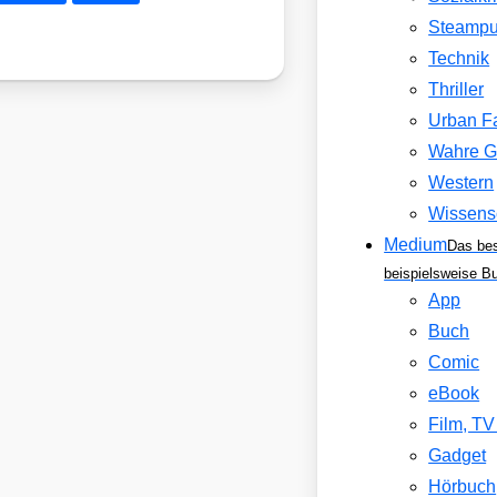
Steamp
Technik
Thriller
Urban F
Wahre G
Western
Wissens
Medium
Das be
beispielsweise B
App
Buch
Comic
eBook
Film, T
Gadget
Hörbuch