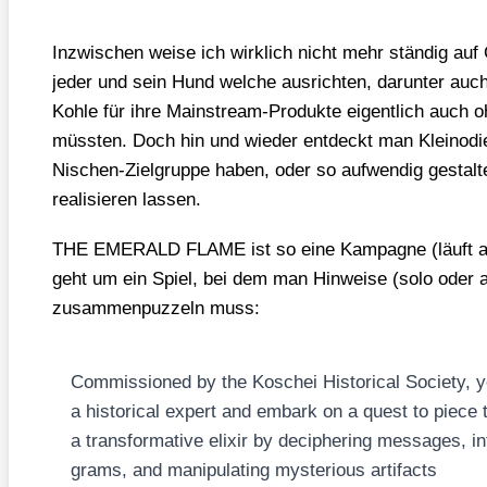
Inzwi­schen wei­se ich wirk­lich nicht mehr stän­dig auf
jeder und sein Hund wel­che aus­rich­ten, dar­un­ter auch
Koh­le für ihre Main­stream-Pro­duk­te eigent­lich auch
müss­ten. Doch hin und wie­der ent­deckt man Klein­odi­e
Nischen-Ziel­grup­pe haben, oder so auf­wen­dig gestal­t
rea­li­sie­ren las­sen.
THE EMERALD FLAME ist so eine Kam­pa­gne (läuft ak
geht um ein Spiel, bei dem man Hin­wei­se (solo oder al
zusam­men­puz­zeln muss:
Com­mis­sio­ned by the Kosch­ei His­to­ri­cal Socie­ty, 
a his­to­ri­cal expert and embark on a quest to pie­ce to
a trans­for­ma­ti­ve eli­xir by deci­phe­ring mes­sa­ges, in
grams, and mani­pu­la­ting mys­te­rious arti­facts