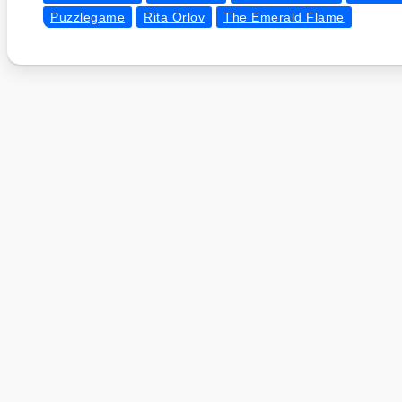
Puzzlegame
Rita Orlov
The Emerald Flame