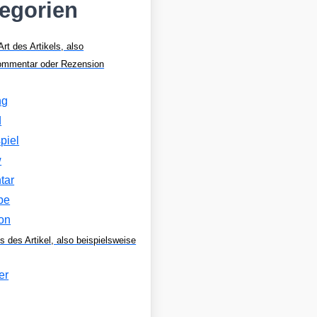
tegorien
Art des Artikels, also
Kommentar oder Rezension
ng
d
piel
w
tar
be
on
s des Artikel, also beispielsweise
er