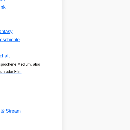
unk
antasy
eschichte
chaft
sprochene Medium, also
uch oder Film
&
V
Stream