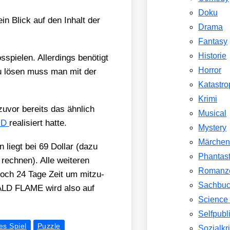
Doku
ein Blick auf den Inhalt der
Drama
Fantasy
Historie
pie­len. Aller­dings benö­tigt
Horror
 zu lösen muss man mit der
Katastr
Krimi
 zuvor bereits das ähn­lich
Musical
RD
rea­li­siert hat­te.
Mystery
Märche
n liegt bei 69 Dol­lar (dazu
Phantast
ech­nen). Alle wei­te­ren
Romanz
och 24 Tage Zeit um mit­zu­
Sachbu
RALD FLAME wird also auf
Science 
Selfpubl
es Spiel
Puzzle
Sozialkri