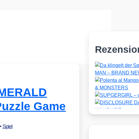
Rezensio
 EMERALD
Puzzle Game
•
Spiel