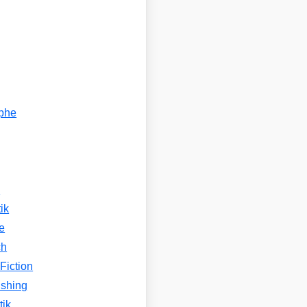
ophe
n
ik
e
ch
Fiction
ishing
tik