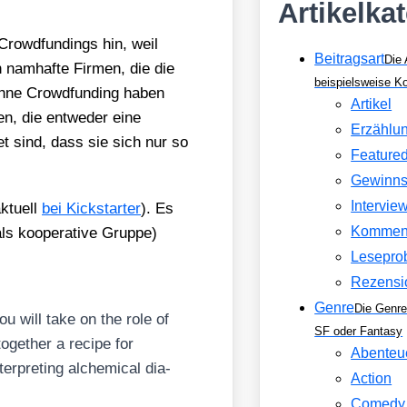
Artikelka
 Crowd­fun­dings hin, weil
Beitragsart
Die 
 nam­haf­te Fir­men, die die
beispielsweise 
 ohne Crowd­fun­ding haben
Artikel
n, die ent­we­der eine
Erzählu
et sind, dass sie sich nur so
Feature
Gewinns
Intervie
tu­ell
bei Kick­star­ter
). Es
Kommen
s koope­ra­ti­ve Grup­pe)
Lesepro
Rezensi
Genre
Die Genre
you will take on the role of
SF oder Fantasy
g­e­ther a reci­pe for
Abenteu
ter­pre­ting alche­mi­cal dia­
Action
Comedy