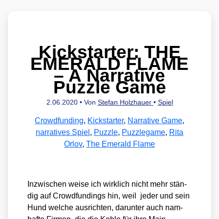
Kickstarter: THE
EMERALD FLAME
– A Narrative
Puzzle Game
2.06.2020
• Von
Stefan Holzhauer
•
Spiel
Crowdfunding
,
Kickstarter
,
Narrative Game
,
narratives Spiel
,
Puzzle
,
Puzzlegame
,
Rita
Orlov
,
The Emerald Flame
Inzwi­schen wei­se ich wirk­lich nicht mehr stän­
dig auf Crowd­fun­dings hin, weil jeder und sein
Hund wel­che aus­rich­ten, dar­un­ter auch nam­