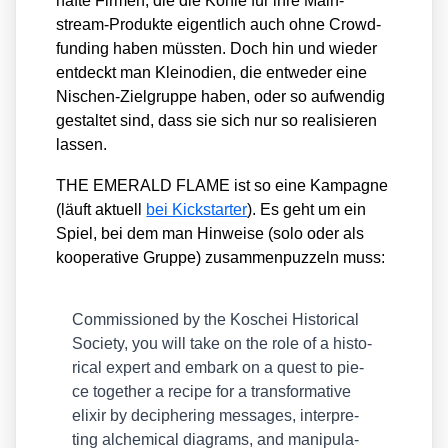
haf­te Fir­men, die die Koh­le für ihre Main­
stream-Pro­duk­te eigent­lich auch ohne Crowd­
fun­ding haben müss­ten. Doch hin und wie­der
ent­deckt man Klein­odi­en, die ent­we­der eine
Nischen-Ziel­grup­pe haben, oder so auf­wen­dig
gestal­tet sind, dass sie sich nur so rea­li­sie­ren
las­sen.
THE EMERALD FLAME ist so eine Kam­pa­gne
(läuft aktu­ell
bei Kick­star­ter
). Es geht um ein
Spiel, bei dem man Hin­wei­se (solo oder als
koope­ra­ti­ve Grup­pe) zusam­men­puz­zeln muss:
Com­mis­sio­ned by the Kosch­ei His­to­ri­cal
Socie­ty, you will take on the role of a his­to­
ri­cal expert and embark on a quest to pie­
ce tog­e­ther a reci­pe for a trans­for­ma­ti­ve
eli­xir by deci­phe­ring mes­sa­ges, inter­pre­
ting alche­mi­cal dia­grams, and mani­pu­la­