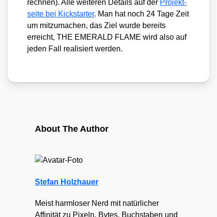
rech­nen). Alle wei­te­ren Details auf der
Pro­jekt­
sei­te bei Kick­star­ter
. Man hat noch 24 Tage Zeit
um mit­zu­ma­chen, das Ziel wur­de bereits
erreicht, THE EMERALD FLAME wird also auf
jeden Fall rea­li­siert wer­den.
About The Author
Stefan Holzhauer
Meist harmloser Nerd mit natürlicher
Affinität zu Pixeln, Bytes, Buchstaben und