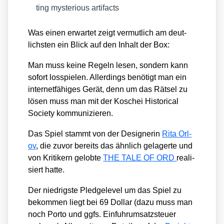
ting mys­te­rious arti­facts
Was einen erwar­tet zeigt ver­mut­lich am deut­
lichs­ten ein Blick auf den Inhalt der Box:
Man muss kei­ne Regeln lesen, son­dern kann
sofort los­spie­len. Aller­dings benö­tigt man ein
inter­net­fä­hi­ges Gerät, denn um das Rät­sel zu
lösen muss man mit der Kosch­ei His­to­ri­cal
Socie­ty kom­mu­ni­zie­ren.
Das Spiel stammt von der Desi­gne­rin
Rita Orl­
ov
, die zuvor bereits das ähn­lich gela­ger­te und
von Kri­ti­kern gelob­te
THE TALE OF ORD
rea­li­
siert hat­te.
Der nied­rigs­te Pled­ge­le­vel um das Spiel zu
bekom­men liegt bei 69 Dol­lar (dazu muss man
noch Por­to und ggfs. Ein­fuhr­um­satz­steu­er