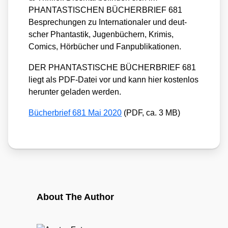
PHANTASTISCHEN BÜCHERBRIEF 681
Bespre­chun­gen zu Inter­na­tio­na­ler und deut­
scher Phan­tas­tik, Jugenbü­chern, Kri­mis,
Comics, Hör­bü­cher und Fan­pu­bli­ka­tio­nen.
DER PHANTASTISCHE BÜCHERBRIEF 681
liegt als PDF-Datei vor und kann hier kos­ten­los
her­un­ter gela­den wer­den.
Bücher­brief 681 Mai 2020
(PDF, ca. 3 MB)
About The Author