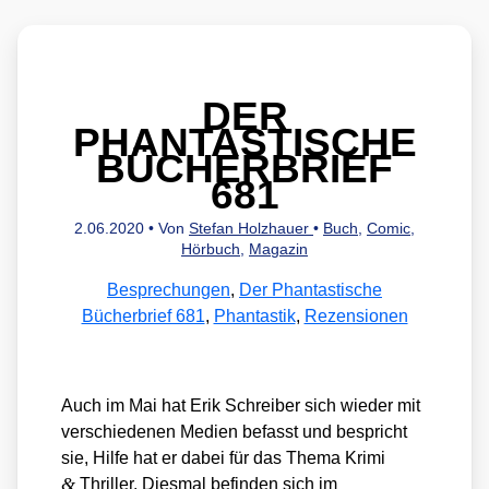
DER
PHANTASTISCHE
BÜCHERBRIEF
681
2.06.2020
• Von
Stefan Holzhauer
•
Buch
,
Comic
,
Hörbuch
,
Magazin
Besprechungen
,
Der Phantastische
Bücherbrief 681
,
Phantastik
,
Rezensionen
Auch im Mai hat Erik Schrei­ber sich wie­der mit
ver­schie­de­nen Medi­en befasst und bespricht
sie, Hil­fe hat er dabei für das The­ma Kri­mi
&
Thril­ler. Dies­mal befin­den sich im