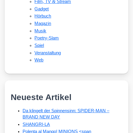
&
Film, TV
Stream
Gadget
Hörbuch
Magazin
Musik
Poetry-Slam
Spiel
Veranstaltung
Web
Neueste Artikel
Da klingelt der Spinnensinn: SPIDER-MAN –
BRAND NEW DAY
SHANGRI-LA
Polenta al Mango! MINIONS <span