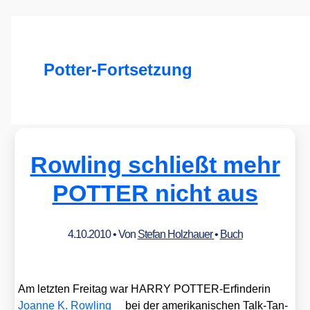
Potter-Fortsetzung
Rowling schließt mehr
POTTER nicht aus
4.10.2010
• Von
Stefan Holzhauer
•
Buch
Am letz­ten Frei­tag war HARRY POT­TER-Erfin­de­rin
Joan­ne K. Row­ling
bei der ame­ri­ka­ni­schen Talk-Tan­