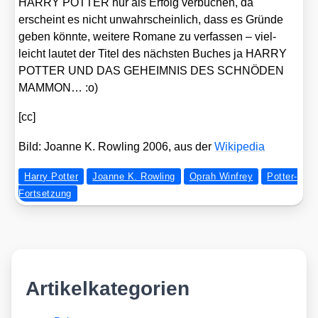
HARRY POTTER nur als Erfolg ver­bu­chen, da
erscheint es nicht unwahr­schein­lich, dass es Grün­de
geben könn­te, wei­te­re Roma­ne zu ver­fas­sen – viel­
leicht lau­tet der Titel des nächs­ten Buches ja HARRY
POTTER UND DAS GEHEIMNIS DES SCHNÖDEN
MAMMON… :o)
[cc]
Bild: Joan­ne K. Row­ling 2006, aus der
Wiki­pe­dia
Harry Potter
Joanne K. Rowling
Oprah Winfrey
Potter-
Fortsetzung
Artikelkategorien