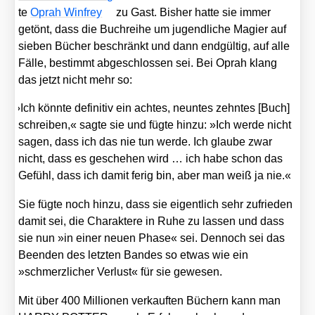
te
Oprah Win­frey
zu Gast. Bis­her hat­te sie immer
getönt, dass die Buch­rei­he um jugend­li­che Magi­er auf
sie­ben Bücher beschränkt und dann end­gül­tig, auf alle
Fäl­le, bestimmt abge­schlos­sen sei. Bei Oprah klang
das jetzt nicht mehr so:
»
Ich könn­te defi­ni­tiv ein ach­tes, neun­tes zehn­tes [Buch]
schrei­ben,« sag­te sie und füg­te hin­zu: »Ich wer­de nicht
sagen, dass ich das nie tun wer­de. Ich glau­be zwar
nicht, dass es gesche­hen wird … ich habe schon das
Gefühl, dass ich damit ferig bin, aber man weiß ja nie.«
Sie füg­te noch hin­zu, dass sie eigent­lich sehr zufrie­den
damit sei, die Cha­rak­te­re in Ruhe zu las­sen und dass
sie nun »in einer neu­en Pha­se« sei. Den­noch sei das
Been­den des letz­ten Ban­des so etwas wie ein
»schmerz­li­cher Ver­lust« für sie gewe­sen.
Mit über 400 Mil­lio­nen ver­kauf­ten Büchern kann man