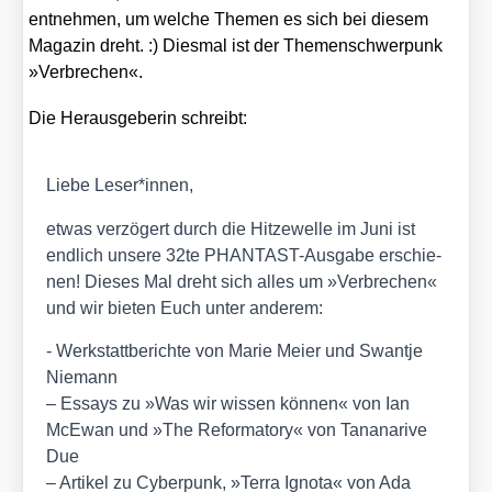
ent­neh­men, um wel­che The­men es sich bei die­sem
Maga­zin dreht. :) Dies­mal ist der The­men­schwer­punk
»Ver­bre­chen«.
Die Her­aus­ge­be­rin schreibt:
Lie­be Leser*innen,
etwas ver­zö­gert durch die Hit­ze­wel­le im Juni ist
end­lich unse­re 32te PHAN­TAST-Aus­ga­be erschie­
nen! Die­ses Mal dreht sich alles um »Ver­bre­chen«
und wir bie­ten Euch unter ande­rem:
- Werk­statt­be­rich­te von Marie Mei­er und Swant­je
Nie­mann
– Essays zu »Was wir wis­sen kön­nen« von Ian
McE­wan und »The Refor­ma­to­ry« von Tana­na­ri­ve
Due
– Arti­kel zu Cyber­punk, »Ter­ra Igno­ta« von Ada