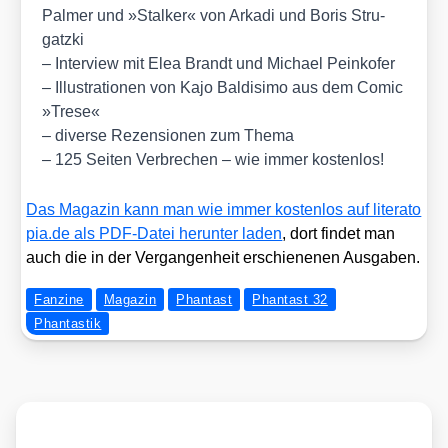
Pal­mer und »Stal­ker« von Arka­di und Boris Stru­
gatz­ki
– Inter­view mit Elea Brandt und Micha­el Pein­ko­fer
– Illus­tra­tio­nen von Kajo Bal­disi­mo aus dem Comic
»Tre­se«
– diver­se Rezen­sio­nen zum The­ma
– 125 Sei­ten Ver­bre­chen – wie immer kos­ten­los!
Das Maga­zin kann man wie immer kos­ten­los auf litera​to​
pia​.de als PDF-Datei her­un­ter laden
, dort fin­det man
auch die in der Ver­gan­gen­heit erschie­ne­nen Aus­ga­ben.
Fanzine
Magazin
Phantast
Phantast 32
Phantastik