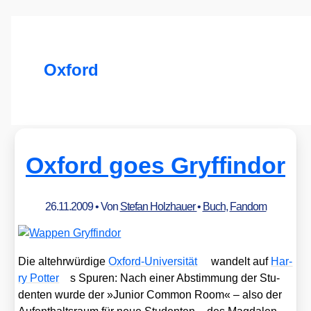
Oxford
Oxford goes Gryffindor
26.11.2009
• Von
Stefan Holzhauer
•
Buch
,
Fandom
Die alt­ehr­wür­di­ge
Oxford-Uni­ver­si­tät
wan­delt auf
Har­
ry Pot­ter
s Spu­ren: Nach einer Abstim­mung der Stu­
den­ten wur­de der »Juni­or Com­mon Room« – also der