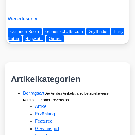
…
Oxford
Wei­ter­le­sen »
goes
Common Room
Gemeinschaftsraum
Gryffindor
Harry
Gryffin­
Potter
Hogwarts
Oxford
dor
Artikelkategorien
Beitragsart
Die Art des Artikels, also beispielsweise
Kommentar oder Rezension
Artikel
Erzählung
Featured
Gewinnspiel