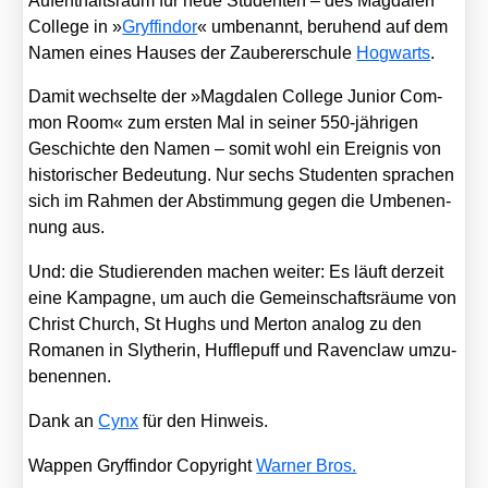
Auf­ent­halts­raum für neue Stu­den­ten – des Mag­da­len
Col­lege in »
Gryffin­dor
« umbe­nannt, beru­hend auf dem
Namen eines Hau­ses der Zau­be­rer­schu­le
Hog­warts
.
Damit wech­sel­te der »Mag­da­len Col­lege Juni­or Com­
mon Room« zum ers­ten Mal in sei­ner 550-jäh­ri­gen
Geschich­te den Namen – somit wohl ein Ereig­nis von
his­to­ri­scher Bedeu­tung. Nur sechs Stu­den­ten spra­chen
sich im Rah­men der Abstim­mung gegen die Umbe­nen­
nung aus.
Und: die Stu­die­ren­den machen wei­ter: Es läuft der­zeit
eine Kam­pa­gne, um auch die Gemein­schafts­räu­me von
Christ Church, St Hughs und Mer­ton ana­log zu den
Roma­nen in Sly­the­rin, Huf­fle­puff und Raven­claw umzu­
be­nen­nen.
Dank an
Cynx
für den Hin­weis.
Wap­pen Gryffin­dor Copy­right
War­ner Bros.