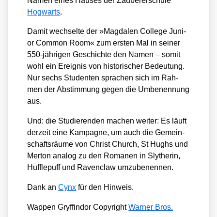
Namen eines Hau­ses der Zau­be­rer­schu­le
Hog­warts
.
Damit wech­sel­te der »Mag­da­len Col­lege Juni­
or Com­mon Room« zum ers­ten Mal in sei­ner
550-jäh­ri­gen Geschich­te den Namen – somit
wohl ein Ereig­nis von his­to­ri­scher Bedeu­tung.
Nur sechs Stu­den­ten spra­chen sich im Rah­
men der Abstim­mung gegen die Umbe­nen­nung
aus.
Und: die Stu­die­ren­den machen wei­ter: Es läuft
der­zeit eine Kam­pa­gne, um auch die Gemein­
schafts­räu­me von Christ Church, St Hughs und
Mer­ton ana­log zu den Roma­nen in Sly­the­rin,
Huf­fle­puff und Raven­claw umzu­be­nen­nen.
Dank an
Cynx
für den Hin­weis.
Wap­pen Gryffin­dor Copy­right
War­ner Bros.