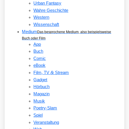
Urban Fantasy
Wahre Geschichte
Western
Wissenschaft
Medium
Das besprochene Medium, also beispielsweise
Buch oder Film
App
Buch
Comic
eBook
&
Film, TV
Stream
Gadget
Hörbuch
Magazin
Musik
Poetry-Slam
Spiel
Veranstaltung