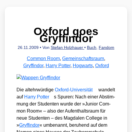
Oxford goes
Gryffindor
26.11.2009
• Von
Stefan Holzhauer
•
Buch
,
Fandom
Common Room
,
Gemeinschaftsraum
,
Gryffindor
,
Harry Potter
,
Hogwarts
,
Oxford
Die alt­ehr­wür­di­ge
Oxford-Uni­ver­si­tät
wan­delt
auf
Har­ry Pot­ter
s Spu­ren: Nach einer Abstim­
mung der Stu­den­ten wur­de der »Juni­or Com­
mon Room« – also der Auf­ent­halts­raum für
neue Stu­den­ten – des Mag­da­len Col­lege in
»
Gryffin­dor
« umbe­nannt, beru­hend auf dem