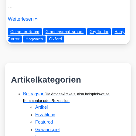
…
Oxford
Wei­ter­le­sen »
goes
Common Room
Gemeinschaftsraum
Gryffindor
Harry
Gryffin­
Potter
Hogwarts
Oxford
dor
Artikelkategorien
Beitragsart
Die Art des Artikels, also beispielsweise
Kommentar oder Rezension
Artikel
Erzählung
Featured
Gewinnspiel