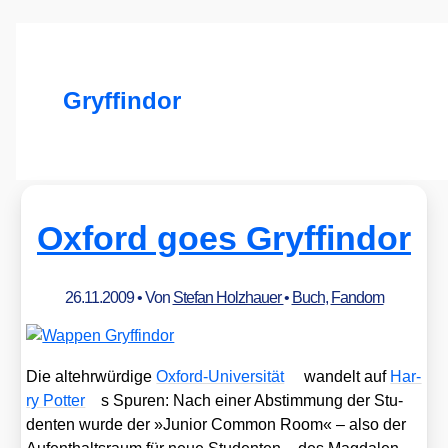
Gryffindor
Oxford goes Gryffindor
26.11.2009
• Von
Stefan Holzhauer
•
Buch
,
Fandom
Die alt­ehr­wür­di­ge
Oxford-Uni­ver­si­tät
wan­delt auf
Har­
ry Pot­ter
s Spu­ren: Nach einer Abstim­mung der Stu­
den­ten wur­de der »Juni­or Com­mon Room« – also der