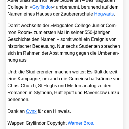
Auf­ent­halts­raum für neue Stu­den­ten – des Mag­da­len
Col­lege in »
Gryffin­dor
« umbe­nannt, beru­hend auf dem
Namen eines Hau­ses der Zau­be­rer­schu­le
Hog­warts
.
Damit wech­sel­te der »Mag­da­len Col­lege Juni­or Com­
mon Room« zum ers­ten Mal in sei­ner 550-jäh­ri­gen
Geschich­te den Namen – somit wohl ein Ereig­nis von
his­to­ri­scher Bedeu­tung. Nur sechs Stu­den­ten spra­chen
sich im Rah­men der Abstim­mung gegen die Umbe­nen­
nung aus.
Und: die Stu­die­ren­den machen wei­ter: Es läuft der­zeit
eine Kam­pa­gne, um auch die Gemein­schafts­räu­me von
Christ Church, St Hughs und Mer­ton ana­log zu den
Roma­nen in Sly­the­rin, Huf­fle­puff und Raven­claw umzu­
be­nen­nen.
Dank an
Cynx
für den Hin­weis.
Wap­pen Gryffin­dor Copy­right
War­ner Bros.