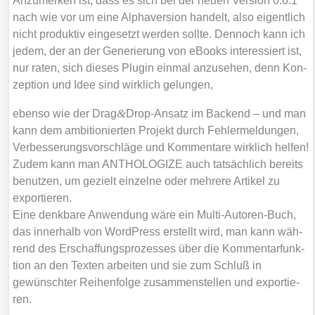
Anzu­mer­ken ist, dass es sich bei der neu­en Ver­si­on 0.6.1
nach wie vor um eine Alpha­ver­si­on han­delt, also eigent­lich
nicht pro­duk­tiv ein­ge­setzt wer­den soll­te. Den­noch kann ich
jedem, der an der Gene­rie­rung von eBooks inter­es­siert ist,
nur raten, sich die­ses Plug­in ein­mal anzu­se­hen, denn Kon­
zep­ti­on und Idee sind wirk­lich gelun­gen,
&
eben­so wie der Drag
Drop-Ansatz im Backend – und man
kann dem ambi­tio­nier­ten Pro­jekt durch Feh­ler­mel­dun­gen,
Ver­bes­se­rungs­vor­schlä­ge und Kom­men­ta­re wirk­lich hel­fen!
Zudem kann man ANTHOLOGIZE auch tat­säch­lich bereits
benut­zen, um gezielt ein­zel­ne oder meh­re­re Arti­kel zu
expor­tie­ren.
Eine denk­ba­re Anwen­dung wäre ein Mul­ti-Autoren-Buch,
das inner­halb von Word­Press erstellt wird, man kann wäh­
rend des Erschaf­fungs­pro­zes­ses über die Kom­men­tar­funk­
ti­on an den Tex­ten arbei­ten und sie zum Schluß in
gewünsch­ter Rei­hen­fol­ge zusam­men­stel­len und expor­tie­
ren.