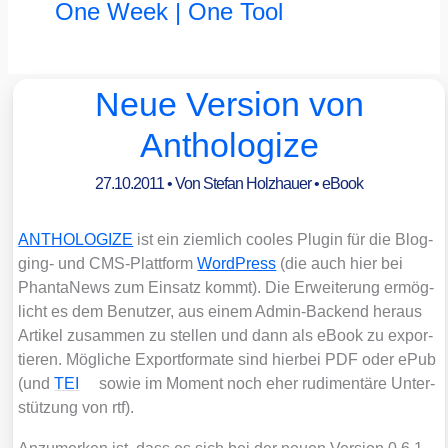
One Week | One Tool
Neue Version von
Anthologize
27.10.2011
• Von
Stefan Holzhauer
•
eBook
ANTHOLOGIZE
ist ein ziem­lich coo­les Plug­in für die Blog­
ging- und CMS-Platt­form
Word­Press
(die auch hier bei
Phan­ta­News zum Ein­satz kommt). Die Erwei­te­rung ermög­
licht es dem Benut­zer, aus einem Admin-Backend her­aus
Arti­kel zusam­men zu stel­len und dann als eBook zu expor­
tie­ren. Mög­li­che Export­for­ma­te sind hier­bei PDF oder ePub
(und
TEI
sowie im Moment noch eher rudi­men­tä­re Unter­
stüt­zung von rtf).