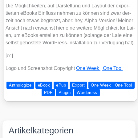
Die Mög­lich­kei­ten, auf Dar­stel­lung und Lay­out der expor­
tier­ten eBooks Ein­fluss neh­men zu kön­nen sind zwar der­
zeit noch etwas begrenzt, aber: hey, Alpha-Ver­si­on! Mei­ner
Ansicht nach erwächst hier eine wei­te­re Mög­lich­keit für Lai­
en, um eBooks erstel­len zu kön­nen (solan­ge der Laie eine
selbst gehos­te­te Word­Press-Instal­la­ti­on zur Ver­fü­gung hat).
[cc]
Logo und Screen­shot Copy­right
One Week | One Tool
Anthologize
eBook
ePub
Export
One Week | One Tool
PDF
Plugin
Wordpress
Artikelkategorien