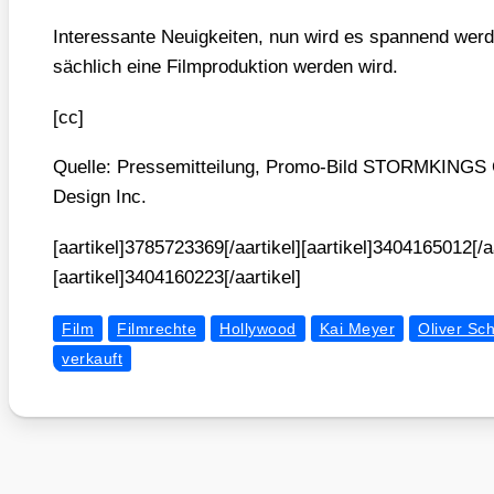
Inter­es­san­te Neu­ig­kei­ten, nun wird es span­nend wer
säch­lich eine Film­pro­duk­ti­on wer­den wird.
[cc]
Quel­le: Pres­se­mit­tei­lung, Pro­mo-Bild STORMKINGS C
Design Inc.
[aartikel]3785723369[/aartikel][aartikel]3404165012[/aa
[aartikel]3404160223[/aartikel]
Film
Filmrechte
Hollywood
Kai Meyer
Oliver Sch
verkauft