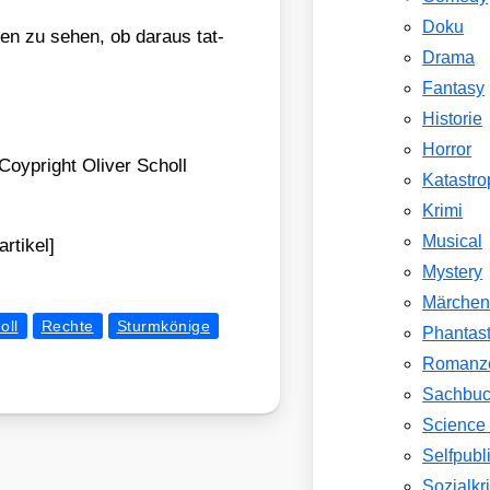
Doku
­den zu sehen, ob dar­aus tat­
Drama
Fantasy
Historie
Horror
oyp­right Oli­ver Scholl
Katastr
Krimi
Musical
rtikel]
Mystery
Märche
oll
Rechte
Sturmkönige
Phantast
Romanz
Sachbu
Science 
Selfpubl
Sozialkri