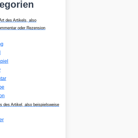
tegorien
Art des Artikels, also
Kommentar oder Rezension
ng
d
piel
w
tar
be
on
s des Artikel, also beispielsweise
er