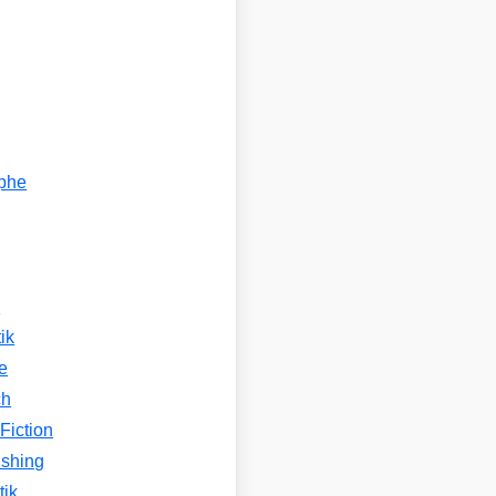
ophe
n
ik
e
ch
Fiction
ishing
tik