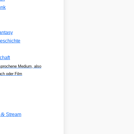
unk
antasy
eschichte
chaft
sprochene Medium, also
uch oder Film
&
V
Stream