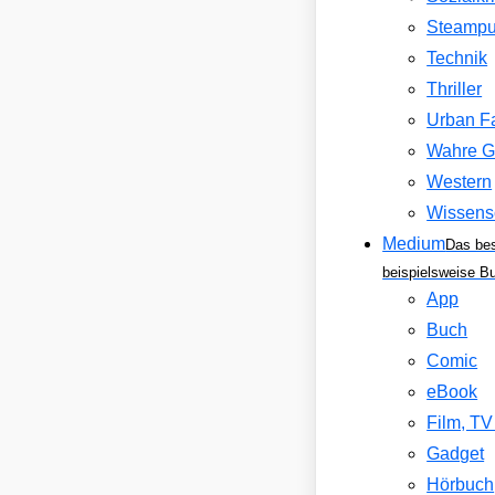
Steamp
Technik
Thriller
Urban F
Wahre G
Western
Wissens
Medium
Das be
beispielsweise B
App
Buch
Comic
eBook
Film, T
Gadget
Hörbuch