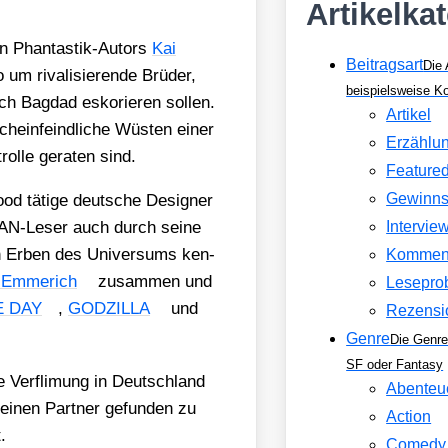
Artikelka
n Phan­tas­tik-Autors
Kai
Beitragsart
Die 
m riva­li­sie­ren­de Brü­der,
beispielsweise 
h Bag­dad esko­rie­ren sol­len.
Artikel
chein­feind­li­che Wüs­ten einer
Erzählu
ol­le gera­ten sind.
Feature
Gewinns
od täti­ge deut­sche Desi­gner
DAN-Leser auch durch sei­ne
Intervie
n Erben des Uni­ver­sums ken­
Kommen
 Emme­rich
zusam­men und
Lesepro
 DAY
,
GODZILLA
und
Rezensi
Genre
Die Genre
SF oder Fantasy
e Ver­fli­mung in Deutsch­land
Abenteu
l einen Part­ner gefun­den zu
Action
.
Comedy