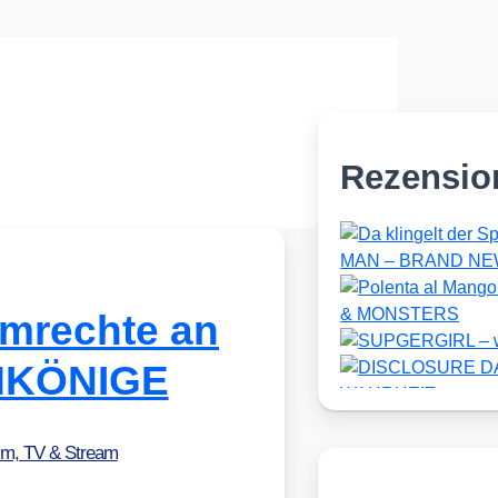
Rezensio
ilmrechte an
MKÖNIGE
lm, TV & Stream