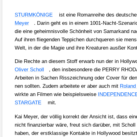
STURMKÖNIGE
ist eine Roman­rei­he des deut­sche
Mey­er
. Dar­in geht es in einem 1001-Nacht-Sze­na­rio u
die eine geheim­nis­vol­le Schön­heit von Samar­kand nac
Auf ihren flie­gen­den Tep­pi­chen durch­que­ren sie men­s
Welt, in der die Magie und ihre Krea­tu­ren aus­ßer Kon­tr
Die Rech­te an die­sem Stoff erwarb nun der in Hol­ly­wo
Oli­ver Scholl
, den ins­be­son­de­re die PERRY RHO­
Arbei­ten in Sachen Riss­zeich­nung oder Cover für de
nen soll­ten. Zudem arbei­te­te er aber auch mit
Roland
wirk­te an Fil­men wie bei­spiels­wei­se
INDEPENDENCE
STARGATE
mit.
Kai Mey­er, der völ­lig kor­rekt der Ansicht ist, dass ein
nicht finan­zier­bar wäre, freut sich dar­über, mit Schol
haben, der erst­klas­si­ge Kon­tak­te in Hol­ly­wood besitzt