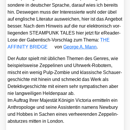
son­de­re in deut­scher Spra­che, dar­auf wies ich bereits
hin. Des­we­gen muss der Inter­es­sier­te wohl oder übel
auf eng­li­sche Lite­ra­tur aus­wei­chen, hier ist das Ange­bot
bes­ser. Nach dem Hin­weis auf die nur elek­tro­nisch vor­
lie­gen­den STEAMPUNK TALES hier jetzt für eRea­der-
Lose der Gaben­tisch-Vor­schlag zum The­ma:
THE
AFFINITY BRIDGE
von
Geor­ge A. Mann
.
Der Autor spielt mit übli­chen The­men des Gen­res, wie
bei­spiels­wei­se Zep­pe­li­nen und Uhr­werk-Robo­tern,
mischt ein wenig Pulp-Zom­bie und klas­si­sche Schau­er­
ge­schich­te mit hin­ein und schmeckt das Werk als
Detek­tiv­ge­schich­te mit einem sehr sym­pa­ti­schen aber
nie lang­wei­li­gen Hel­den­paar ab.
Im Auf­trag Ihrer Majes­tät Köni­gin Vic­to­ria ermit­teln ein
Anthro­po­lo­ge und sei­ne Assis­ten­tin namens New­bury
und Hob­bes in Sachen eines ver­hee­ren­den Zep­pe­lin­
ab­stur­zes mit­ten in Lon­don.