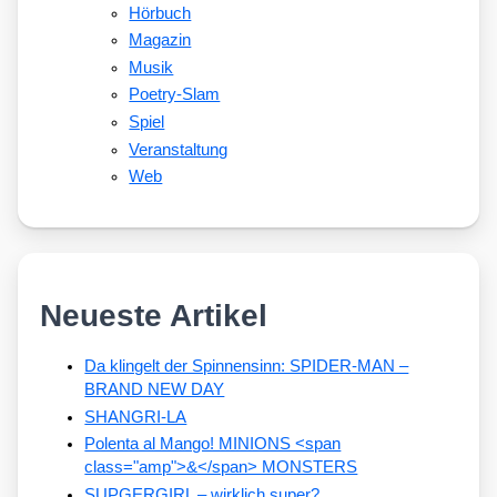
Hörbuch
Magazin
Musik
Poetry-Slam
Spiel
Veranstaltung
Web
Neueste Artikel
Da klingelt der Spinnensinn: SPIDER-MAN –
BRAND NEW DAY
SHANGRI-LA
Polenta al Mango! MINIONS <span
class="amp">&</span> MONSTERS
SUPGERGIRL – wirklich super?