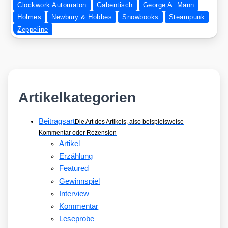
Clockwork Automaton
Gabentisch
George A. Mann
THE
Holmes
Newbury & Hobbes
Snowbooks
Steampunk
AFFINITY
Zeppeline
BRIDGE
Artikelkategorien
Beitragsart
Die Art des Artikels, also beispielsweise
Kommentar oder Rezension
Artikel
Erzählung
Featured
Gewinnspiel
Interview
Kommentar
Leseprobe