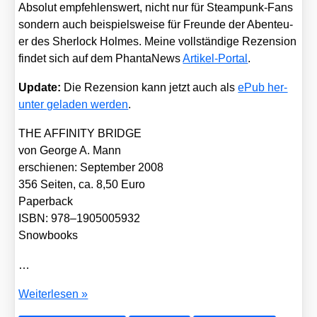
Abso­lut emp­feh­lens­wert, nicht nur für Steam­punk-Fans
son­dern auch bei­spiels­wei­se für Freun­de der Aben­teu­
er des Sher­lock Hol­mes. Mei­ne voll­stän­di­ge Rezen­si­on
fin­det sich auf dem Phan­ta­News
Arti­kel-Por­tal
.
Update:
Die Rezen­si­on kann jetzt auch als
ePub her­
un­ter gela­den wer­den
.
THE AFFINITY BRIDGE
von Geor­ge A. Mann
erschie­nen: Sep­tem­ber 2008
356 Sei­ten, ca. 8,50 Euro
Paper­back
ISBN: 978–1905005932
Snow­books
…
Gaben­
Wei­ter­le­sen »
tisch: