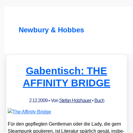
Newbury & Hobbes
Gabentisch: THE
AFFINITY BRIDGE
2.12.2009
• Von
Stefan Holzhauer
•
Buch
Für den gepfleg­ten Gen­tle­man oder die Lady, die gern
Steam­punk gou­tie­ren, ist Lite­ra­tur spär­lich gesät, ins­be­