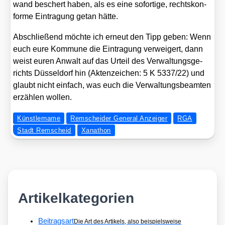
wand beschert haben, als es eine sofor­ti­ge, rechts­kon­
for­me Ein­tra­gung getan hät­te.
Abschlie­ßend möch­te ich erneut den Tipp geben: Wenn
euch eure Kom­mu­ne die Ein­tra­gung ver­wei­gert, dann
weist euren Anwalt auf das Urteil des Ver­wal­tungs­ge­
richts Düs­sel­dorf hin (Akten­zei­chen: 5 K 5337/​22) und
glaubt nicht ein­fach, was euch die Ver­wal­tungs­be­am­ten
erzäh­len wol­len.
Künstlername
Remscheider General Anzeiger
RGA
Stadt Remscheid
Xanathon
Artikelkategorien
Beitragsart
Die Art des Artikels, also beispielsweise