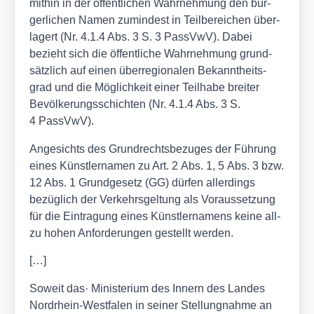
mit­hin in der öffent­li­chen Wahr­neh­mung den bür­
ger­li­chen Namen zumin­dest in Teil­be­rei­chen über­
la­gert (Nr. 4.1.4 Abs. 3 S. 3 PassVwV). Dabei
bezieht sich die öffent­li­che Wahr­neh­mung grund­
sätz­lich auf einen über­re­gio­na­len Bekannt­heits­
grad und die Mög­lich­keit einer Teil­ha­be brei­ter
Bevöl­ke­rungs­schich­ten (Nr. 4.1.4 Abs. 3 S.
4 PassVwV).
Ange­sichts des Grund­rechts­be­zu­ges der Füh­rung
eines Künst­ler­na­men zu Art. 2 Abs. 1, 5 Abs. 3 bzw.
12 Abs. 1 Grund­ge­setz (GG) dür­fen aller­dings
bezüg­lich der Ver­kehrs­gel­tung als Vor­aus­set­zung
für die Ein­tra­gung eines Künst­ler­na­mens kei­ne all­
zu hohen Anfor­de­run­gen gestellt wer­den.
[…]
Soweit das· Minis­te­ri­um des Innern des Lan­des
Nord­rhein-West­fa­len in sei­ner Stel­lung­nah­me an