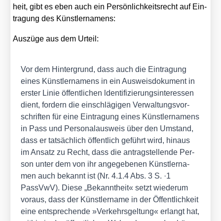
heit, gibt es eben auch ein Per­sön­lich­keits­recht auf Ein­
tra­gung des Künst­ler­na­mens:
Aus­zü­ge aus dem Urteil:
Vor dem Hin­ter­grund, dass auch die Ein­tra­gung
eines Künst­ler­na­mens in ein Aus­weis­do­ku­ment in
ers­ter Linie öffent­li­chen lden­ti­fi­zie­rungs­in­ter­es­sen
dient, for­dern die ein­schlä­gi­gen Ver­wal­tungs­vor­
schrif­ten für eine Ein­tra­gung eines Künst­ler­na­mens
in Pass und Per­so­nal­aus­weis über den Umstand,
dass er tat­säch­lich öffent­lich geführt wird, hin­aus
im Ansatz zu Recht, dass die antrag­stel­len­de Per­
son unter dem von ihr ange­ge­be­nen Künst­ler­na­
men auch bekannt ist (Nr. 4.1.4 Abs. 3 S. ·1
PassVwV). Die­se „Bekannt­heit« setzt wie­der­um
vor­aus, dass der Künst­ler­na­me in der Öffent­lich­keit
eine ent­spre­chen­de »Ver­kehrs­gel­tung« erlangt hat,