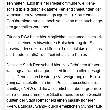
sen hal­ten, auch in einer Plei­te­kom­mu­ne wie Rem­
scheid (plei­te durch ekla­tan­te Fehl­ent­schei­dun­gen der
kom­mu­na­len Ver­wal­tung, go figu­re …). Soll­te eine
Gebüh­ren­for­de­rung zu hoch sein, kann man auch dage­
gen gericht­lich vor­ge­hen.
Für den RGA hät­te hier Mög­lich­keit bestan­den, sich kri­
tisch mit einer rechts­wid­ri­gen Ent­schei­dung der Stadt
aus­ein­an­der set­zen zu kön­nen. Lei­der ist das nicht pas­
siert, zudem ent­hält der Text inhalt­li­che Feh­ler.
Dass die Stadt Rem­scheid hier mit »Gebüh­ren für Ver­
wal­tungs­auf­wand« argu­men­tiert fin­de ich offen gesagt
ulkig. Denn die rechts­wid­ri­ge Ver­wei­ge­rung der Ein­tra­
gung samt Lokal­ter­min beim Peti­ti­ons­aus­schuss des
Land­tags NRW und die aus­führ­li­chen aber ergeb­nis­lo­
sen Stel­lung­nah­men der Stadt gegen­über dem Gericht
dürf­ten der Stadt Rem­scheid einen mas­siv höhe­ren
»Ver­wal­tungs­auf­wand« durch erheb­li­chen Stun­den­auf­