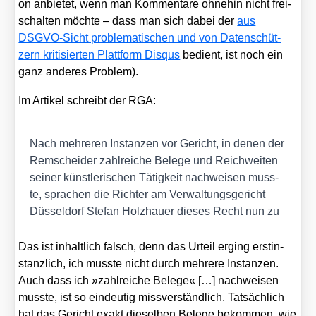
on anbie­tet, wenn man Kom­men­ta­re ohne­hin nicht frei­
schal­ten möch­te – dass man sich dabei der
aus
DSGVO-Sicht pro­ble­ma­ti­schen und von Daten­schüt­
zern kri­ti­sier­ten Platt­form Dis­qus
bedient, ist noch ein
ganz ande­res Pro­blem).
Im Arti­kel schreibt der RGA:
Nach meh­re­ren Instan­zen vor Gericht, in denen der
Rem­schei­der zahl­rei­che Bele­ge und Reich­wei­ten
sei­ner künst­le­ri­schen Tätig­keit nach­wei­sen muss­
te, spra­chen die Rich­ter am Ver­wal­tungs­ge­richt
Düs­sel­dorf Ste­fan Holz­hau­er die­ses Recht nun zu
Das ist inhalt­lich falsch, denn das Urteil erging erst­in­
stanz­lich, ich muss­te nicht durch meh­re­re Instan­zen.
Auch dass ich »zahl­rei­che Bele­ge« […] nach­wei­sen
muss­te, ist so ein­deu­tig miss­ver­ständ­lich. Tat­säch­lich
hat das Gericht exakt die­sel­ben Bele­ge bekom­men, wie