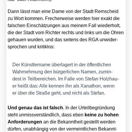
Dann lässt man eine Dame von der Stadt Rem­scheid
zu Wort kom­men. Fre­cher­wei­se wer­den hier exakt die
fal­schen Ein­schät­zun­gen aus mei­nem Fall wie­der­holt,
die der Stadt vom Rich­ter rechts und links um die Ohren
gehau­en wur­den, und das sei­tens des RGA unwi­der­
spro­chen und kri­tik­los:
Der Künst­ler­na­me über­la­gert in der öffent­li­chen
Wahr­neh­mung den bür­ger­li­chen Namen, zumin­
dest in Teil­be­rei­chen. Im Fal­le von Ste­fan Holz­hau­
er heißt das: Alle ken­nen ihn als Xan­athon, wenn
er über die Stra­ße geht, und nicht als Ste­fan.
Und genau das ist falsch
. In der Urteil­be­grün­dung
steht unmiss­ver­ständ­lich, dass eben
kei­ne zu hohen
Anfor­de­run­gen
an die Bekannt­heit gestellt wer­den
dür­fen, unab­hän­gig von der ver­meint­li­chen Bekannt­