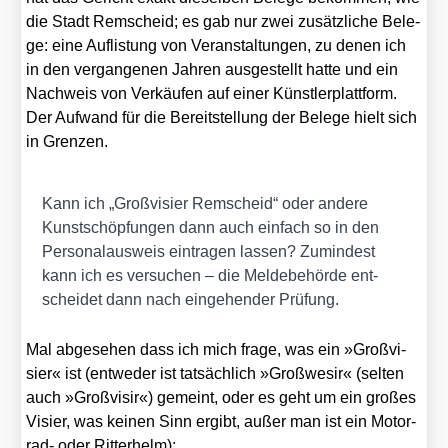
die Stadt Rem­scheid; es gab nur zwei zusätz­li­che Bele­
ge: eine Auf­lis­tung von Ver­an­stal­tun­gen, zu denen ich
in den ver­gan­ge­nen Jah­ren aus­ge­stellt hat­te und ein
Nach­weis von Ver­käu­fen auf einer Künst­ler­platt­form.
Der Auf­wand für die Bereit­stel­lung der Bele­ge hielt sich
in Gren­zen.
Kann ich „Groß­vi­sier Rem­scheid“ oder ande­re
Kunst­schöp­fun­gen dann auch ein­fach so in den
Per­so­nal­aus­weis ein­tra­gen las­sen? Zumin­dest
kann ich es ver­su­chen – die Mel­de­be­hör­de ent­
schei­det dann nach ein­ge­hen­der Prü­fung.
Mal abge­se­hen dass ich mich fra­ge, was ein »Groß­vi­
sier« ist (ent­we­der ist tat­säch­lich »Groß­we­sir« (sel­ten
auch »Groß­vi­sir«) gemeint, oder es geht um ein gro­ßes
Visier, was kei­nen Sinn ergibt, außer man ist ein Motor­
rad- oder Rit­ter­helm):