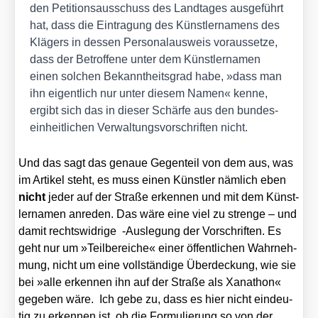
den Peti­ti­ons­aus­schuss des Land­ta­ges aus­ge­führt
hat, dass die Ein­tra­gung des Künst­ler­na­mens des
Klä­gers in des­sen Per­so­nal­aus­weis vor­aus­set­ze,
dass der Betrof­fe­ne unter dem Künst­ler­na­men
einen sol­chen Bekannt­heits­grad habe, »dass man
ihn eigent­lich nur unter die­sem Namen« ken­ne,
ergibt sich das in die­ser Schär­fe aus den bun­des­
ein­heit­li­chen Ver­wal­tungs­vor­schrif­ten nicht.
Und das sagt das genaue Gegen­teil von dem aus, was
im Arti­kel steht, es muss einen Künst­ler näm­lich eben
nicht
jeder auf der Stra­ße erken­nen und mit dem Künst­
ler­na­men anre­den. Das wäre eine viel zu stren­ge – und
damit rechts­wid­ri­ge ‑Aus­le­gung der Vor­schrif­ten. Es
geht nur um »Teil­be­rei­che« einer öffent­li­chen Wahr­neh­
mung, nicht um eine voll­stän­di­ge Über­de­ckung, wie sie
bei »alle erken­nen ihn auf der Stra­ße als Xan­athon«
gege­ben wäre. Ich gebe zu, dass es hier nicht ein­deu­
tig zu erken­nen ist, ob die For­mu­lie­rung so von der