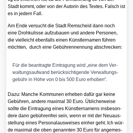
Stadt kommt, oder von der Autorin des Tex­tes. Falsch ist
es in jedem Fall.
Am Ende ver­sucht die Stadt Rem­scheid dann noch
eine Droh­ku­lis­se auf­zu­bau­en und ande­re Per­so­nen,
die viel­leicht eben­falls einen Künst­ler­na­men füh­ren
möch­ten, durch eine Gebühren­nennung abschre­cken:
Für die bean­trag­te Ein­tra­gung wird „eine dem Ver­
wal­tungs­auf­wand berück­sich­ti­gen­de Ver­wal­tungs­
ge­bühr in Höhe von 0 bis 500 Euro erho­ben“.
Dazu: Man­che Kom­mu­nen erhe­ben dafür gar kei­ne
Gebüh­ren, ande­re maxi­mal 30 Euro. Übli­cher­wei­se
soll­te die Ein­tra­gung eines Künst­ler­na­mens ins­be­son­
de­re dann gebüh­ren­frei sein, wenn er mit der Neu­aus­
stel­lung eines Per­so­nal­aus­wei­ses ein­her geht. Ich wür­
de maxi­mal die oben genann­ten 30 Euro für ange­mes­