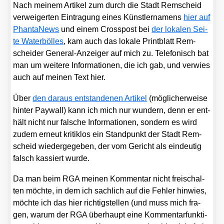
Nach mei­nem Arti­kel zum durch die Stadt Rem­scheid
ver­wei­ger­ten Ein­tra­gung eines Künst­ler­na­mens
hier auf
Phan­ta­News
und einem Cross­post bei
der loka­len Sei­
te Water­b­öl­les
, kam auch das loka­le Print­blatt Rem­
schei­der Gene­ral-Anzei­ger auf mich zu. Tele­fo­nisch bat
man um wei­te­re Infor­ma­tio­nen, die ich gab, und ver­wies
auch auf mei­nen Text hier.
Über
den dar­aus ent­stan­de­nen Arti­kel
(mög­li­cher­wei­se
hin­ter Pay­wall) kann ich mich nur wun­dern, denn er ent­
hält nicht nur fal­sche Infor­ma­tio­nen, son­dern es wird
zudem erneut kri­tik­los ein Stand­punkt der Stadt Rem­
scheid wie­der­ge­ge­ben, der vom Gericht als ein­deu­tig
falsch kas­siert wur­de.
Da man beim RGA mei­nen Kom­men­tar nicht frei­schal­
ten möch­te, in dem ich sach­lich auf die Feh­ler hin­wies,
möch­te ich das hier rich­tig­stel­len (und muss mich fra­
gen, war­um der RGA über­haupt eine Kom­men­tar­funk­ti­