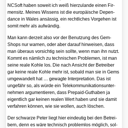
NCSoft haben soweit ich weiß hier­zu­lan­de einen Fir­
men­sitz. Mei­nes Wis­sens ist die euro­päi­sche Depen­
dance in Wales ansäs­sig, ein recht­li­ches Vor­ge­hen ist
somit mehr als auf­wän­dig.
Man kann der­zeit also vor der Benut­zung des Gem-
Shops nur war­nen, oder aber dar­auf hin­wei­sen, dass
man über­aus vor­sich­tig sein soll­te, wenn man ihn nutzt.
Kommt es näm­lich zu tech­ni­schen Pro­ble­men, ist man
sei­ne rea­le Koh­le los. Die nach Ansicht der Betrei­ber
gar kei­ne rea­le Koh­le mehr ist, sobald man sie in Gems
umge­wan­delt hat … gewag­te Inter­pre­ta­ti­on. Das ist
unge­fähr so, als wür­de ein Tele­kom­mu­ni­ka­ti­ons­un­ter­
neh­men argu­men­tie­ren, dass Pre­paid-Gut­ha­ben ja
eigent­lich gar kei­nen rea­len Wert haben und sie damit
ver­fah­ren kön­nen, wie sie wol­len, auch löschen.
Der schwar­ze Peter liegt hier ein­deu­tig bei den Betrei­
bern, denn es wäre tech­nisch pro­blem­los mög­lich, sol­