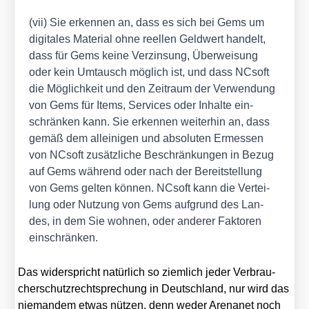
(vii) Sie erken­nen an, dass es sich bei Gems um
digi­ta­les Mate­ri­al ohne reel­len Geld­wert han­delt,
dass für Gems kei­ne Ver­zin­sung, Über­wei­sung
oder kein Umtausch mög­lich ist, und dass NCsoft
die Mög­lich­keit und den Zeit­raum der Ver­wen­dung
von Gems für Items, Ser­vices oder Inhal­te ein­
schrän­ken kann. Sie erken­nen wei­ter­hin an, dass
gemäß dem allei­ni­gen und abso­lu­ten Ermes­sen
von NCsoft zusätz­li­che Beschrän­kun­gen in Bezug
auf Gems wäh­rend oder nach der Bereit­stel­lung
von Gems gel­ten kön­nen. NCsoft kann die Ver­tei­
lung oder Nut­zung von Gems auf­grund des Lan­
des, in dem Sie woh­nen, oder ande­rer Fak­to­ren
ein­schrän­ken.
Das wider­spricht natür­lich so ziem­lich jeder Ver­brau­
cher­schutz­recht­spre­chung in Deutsch­land, nur wird das
nie­man­dem etwas nüt­zen, denn weder Aren­anet noch