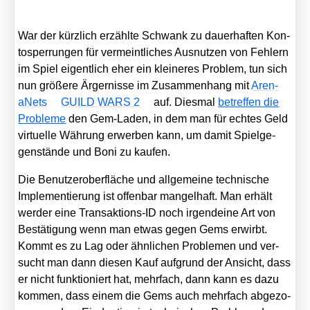
War der kürz­lich erzähl­te Schwank zu dau­er­haf­ten Kon­
to­sper­run­gen für ver­meint­li­ches Aus­nut­zen von Feh­lern
im Spiel eigent­lich eher ein klei­ne­res Pro­blem, tun sich
nun grö­ße­re Ärger­nis­se im Zusam­men­hang mit
Aren­
aNets
GUILD WARS 2
auf. Dies­mal
betref­fen die
Pro­ble­me
den Gem-Laden, in dem man für ech­tes Geld
vir­tu­el­le Wäh­rung erwer­ben kann, um damit Spiel­ge­
gen­stän­de und Boni zu kau­fen.
Die Benut­zer­ober­flä­che und all­ge­mei­ne tech­ni­sche
Imple­men­tie­rung ist offen­bar man­gel­haft. Man erhält
wer­der eine Trans­ak­ti­ons-ID noch irgend­ei­ne Art von
Bestä­ti­gung wenn man etwas gegen Gems erwirbt.
Kommt es zu Lag oder ähn­li­chen Pro­ble­men und ver­
sucht man dann die­sen Kauf auf­grund der Ansicht, dass
er nicht funk­tio­niert hat, mehr­fach, dann kann es dazu
kom­men, dass einem die Gems auch mehr­fach abge­zo­