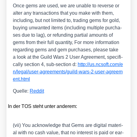
Once gems are used, we are unable to rever­se or
alter any tran­sac­tions that you make with them,
inclu­ding, but not limi­t­ed to, tra­ding gems for gold,
buy­ing unwan­ted items (inclu­ding mul­ti­ple purcha­
ses due to lag), or refun­ding par­ti­al amounts of
gems from their full quan­ti­ty, For more infor­ma­ti­on
regar­ding gems and gem purcha­ses, plea­se take
a look at the Guild Wars 2 User Agree­ment, spe­ci­fi­
cal­ly sec­tion 4, sub-sec­tion d:
http://​us​.ncsoft​.com/​e​
n​/​l​e​g​a​l​/​u​s​e​r​-​a​g​r​e​e​m​e​n​t​s​/​g​u​i​l​d​-​w​a​r​s​-​2​-​u​s​e​r​-​a​g​r​e​e​m​
e​n​t​.​h​tml
Quel­le:
Red­dit
In der TOS steht unter ande­rem:
(vii) You ack­now­ledge that Gems are digi­tal mate­ri­
al with no cash value, that no inte­rest is paid or ear­