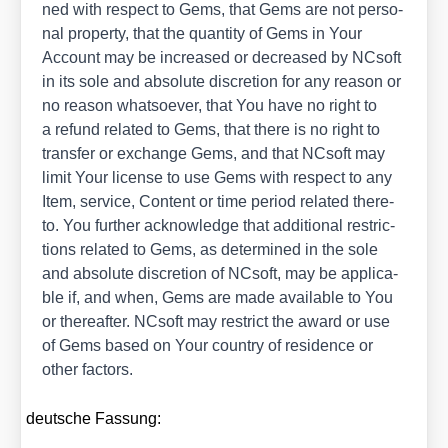
ned with respect to Gems, that Gems are not per­so­
nal pro­per­ty, that the quan­ti­ty of Gems in Your
Account may be increased or decreased by NCsoft
in its sole and abso­lu­te dis­cre­ti­on for any reason or
no reason whatsoe­ver, that You have no right to
a refund rela­ted to Gems, that the­re is no right to
trans­fer or exch­an­ge Gems, and that NCsoft may
limit Your licen­se to use Gems with respect to any
Item, ser­vice, Con­tent or time peri­od rela­ted the­re­
to. You fur­ther ack­now­ledge that addi­tio­nal rest­ric­
tions rela­ted to Gems, as deter­mi­ned in the sole
and abso­lu­te dis­cre­ti­on of NCsoft, may be appli­ca­
ble if, and when, Gems are made available to You
or the­re­af­ter. NCsoft may rest­rict the award or use
of Gems based on Your coun­try of resi­dence or
other fac­tors.
deut­sche Fas­sung: