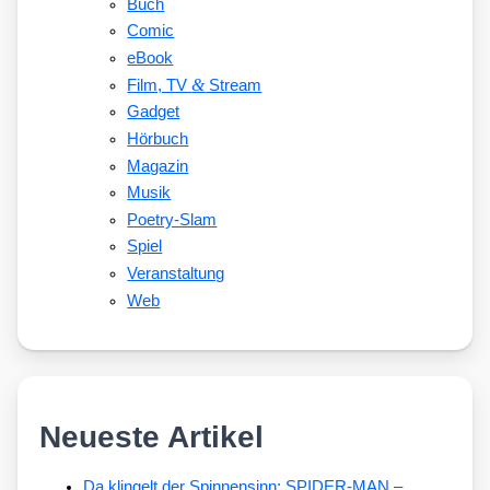
Buch
Comic
eBook
&
Film, TV
Stream
Gadget
Hörbuch
Magazin
Musik
Poetry-Slam
Spiel
Veranstaltung
Web
Neueste Artikel
Da klingelt der Spinnensinn: SPIDER-MAN –