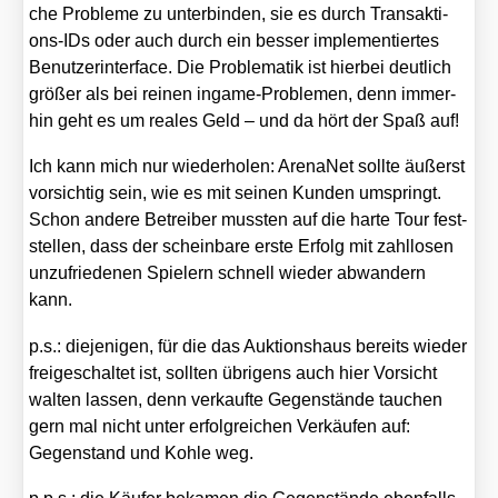
che Pro­ble­me zu unter­bin­den, sie es durch Trans­ak­ti­
ons-IDs oder auch durch ein bes­ser imple­men­tier­tes
Benut­zer­inter­face. Die Pro­ble­ma­tik ist hier­bei deut­lich
grö­ßer als bei rei­nen ingame-Pro­ble­men, denn immer­
hin geht es um rea­les Geld – und da hört der Spaß auf!
Ich kann mich nur wie­der­ho­len: Aren­aNet soll­te äußerst
vor­sich­tig sein, wie es mit sei­nen Kun­den umspringt.
Schon ande­re Betrei­ber muss­ten auf die har­te Tour fest­
stel­len, dass der schein­ba­re ers­te Erfolg mit zahl­lo­sen
unzu­frie­de­nen Spie­lern schnell wie­der abwan­dern
kann.
p.s.: die­je­ni­gen, für die das Auk­ti­ons­haus bereits wie­der
frei­ge­schal­tet ist, soll­ten übri­gens auch hier Vor­sicht
wal­ten las­sen, denn ver­kauf­te Gegen­stän­de tau­chen
gern mal nicht unter erfolg­rei­chen Ver­käu­fen auf:
Gegen­stand und Koh­le weg.