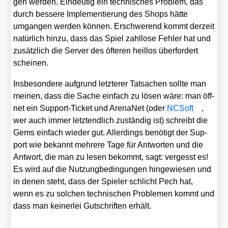
gen wer­den. Ein­deu­tig ein tech­ni­sches Pro­blem, das
durch bes­se­re Imple­men­tie­rung des Shops hät­te
umgan­gen wer­den kön­nen. Erschwe­rend kommt der­zeit
natür­lich hin­zu, dass das Spiel zahl­lo­se Feh­ler hat und
zusätz­lich die Ser­ver des öfte­ren heil­los über­for­dert
schei­nen.
Ins­be­son­de­re auf­grund letz­te­rer Tat­sa­chen soll­te man
mei­nen, dass die Sache ein­fach zu lösen wäre: man öff­
net ein Sup­port-Ticket und Aren­aNet (oder
NCSoft
,
wer auch immer letzt­end­lich zustän­dig ist) schreibt die
Gems ein­fach wie­der gut. Aller­dings benö­tigt der Sup­
port wie bekannt meh­re­re Tage für Ant­wor­ten und die
Ant­wort, die man zu lesen bekommt, sagt: ver­gesst es!
Es wird auf die Nut­zung­be­din­gun­gen hin­ge­wie­sen und
in denen steht, dass der Spie­ler schlicht Pech hat,
wenn es zu sol­chen tech­ni­schen Pro­ble­men kommt und
dass man kei­ner­lei Gut­schrif­ten erhält.