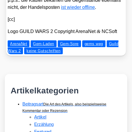
p.p.s.: die Käu­fer beka­men die Gegen­stän­de eben­falls
nicht, der Han­dels­pos­ten
ist wie­der off­line
.
[cc]
&
Logo GUILD WARS 2 Copy­right Aren­aNet
NCSoft
ArenaNet
Gem-Laden
Gem-Sore
gems weg
Guild
Wars 2
keine Gutschriften
Artikelkategorien
Beitragsart
Die Art des Artikels, also beispielsweise
Kommentar oder Rezension
Artikel
Erzählung
Featured