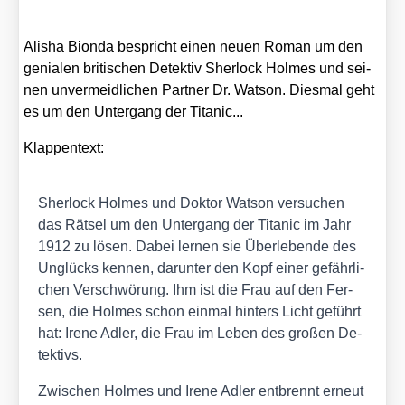
Ali­sha Bi­on­da be­spricht einen neu­en Roman um den
ge­nia­len bri­ti­schen De­tek­tiv Sher­lock Hol­mes und sei­
nen un­ver­meid­li­chen Part­ner Dr. Wat­son. Dies­mal geht
es um den Un­ter­gang der Ti­ta­nic...
Klap­pen­text:
Sher­lock Hol­mes und Dok­tor Wat­son ver­su­chen
das Rät­sel um den Un­ter­gang der Ti­ta­nic im Jahr
1912 zu lösen. Dabei ler­nen sie Über­le­ben­de des
Un­glücks ken­nen, dar­un­ter den Kopf einer ge­fähr­li­
chen Ver­schwö­rung. Ihm ist die Frau auf den Fer­
sen, die Hol­mes schon ein­mal hin­ters Licht ge­führt
hat: Ire­ne Adler, die Frau im Leben des gro­ßen De­
tek­tivs.
Zwi­schen Hol­mes und Ire­ne Adler ent­brennt er­neut