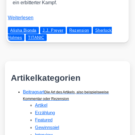
ein er­bit­ter­ter Kampf.
Wei­ter­le­sen
Alisha Bionda
J.J. Preyer
Rezension
Sherlock
Holmes
TITANIC
Artikelkategorien
Beitragsart
Die Art des Artikels, also beispielsweise
Kommentar oder Rezension
Artikel
Erzählung
Featured
Gewinnspiel
Interview