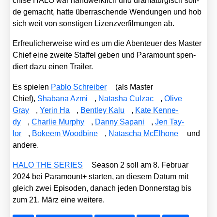
chise HALO war hand­werk­lich und dra­ma­tur­gisch soli­
de gemacht, hat­te über­ra­schen­de Wen­dun­gen und hob
sich weit von sons­ti­gen Lizenz­ver­fil­mun­gen ab.
Erfreu­li­cher­wei­se wird es um die Aben­teu­er des Mas­ter
Chief eine zwei­te Staf­fel geben und Para­mount spen­
diert dazu einen Trai­ler.
Es spie­len
Pablo Schrei­ber
(als Mas­ter
Chief),
Shaba­na Azmi
,
Nata­sha Cul­zac
,
Oli­ve
Gray
,
Yerin Ha
,
Bent­ley Kalu
,
Kate Ken­ne­
dy
,
Char­lie Mur­phy
,
Dan­ny Sapa­ni
,
Jen Tay­
lor
,
Bokeem Wood­bi­ne
,
Nata­scha McElho­ne
und
ande­re.
HALO THE SERIES
Sea­son 2 soll am 8. Febru­ar
2024 bei Para­mount+ star­ten, an die­sem Datum mit
gleich zwei Epi­so­den, danach jeden Don­ners­tag bis
zum 21. März eine wei­te­re.