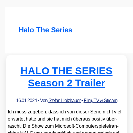
Halo The Series
HALO THE SERIES
Season 2 Trailer
16.01.2024
• Von
Stefan Holzhauer
•
Film, TV & Stream
Ich muss zuge­ben, dass ich von die­ser Serie nicht viel
erwar­tet hat­te und sie hat mich über­aus posi­tiv über­
rascht: Die Show zum Micro­soft-Com­pu­ter­spie­le­fran­