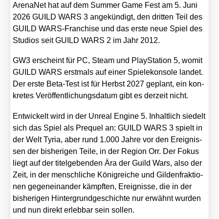
Aren­aNet hat auf dem Sum­mer Game Fest am 5. Juni
2026 GUILD WARS 3 ange­kün­digt, den drit­ten Teil des
GUILD WARS-Fran­chise und das ers­te neue Spiel des
Stu­di­os seit GUILD WARS 2 im Jahr 2012.
GW3 erscheint für PC, Steam und Play­Sta­ti­on 5, womit
GUILD WARS erst­mals auf einer Spie­le­kon­so­le lan­det.
Der ers­te Beta-Test ist für Herbst 2027 geplant, ein kon­
kre­tes Ver­öf­fent­li­chungs­da­tum gibt es der­zeit nicht.
Ent­wi­ckelt wird in der Unre­al Engi­ne 5. Inhalt­lich sie­delt
sich das Spiel als Pre­quel an: GUILD WARS 3 spielt in
der Welt Tyria, aber rund 1.000 Jah­re vor den Ereig­nis­
sen der bis­he­ri­gen Tei­le, in der Regi­on Orr. Der Fokus
liegt auf der titel­ge­ben­den Ära der Guild Wars, also der
Zeit, in der mensch­li­che König­rei­che und Gil­den­frak­tio­
nen gegen­ein­an­der kämpf­ten, Ereig­nis­se, die in der
bis­he­ri­gen Hin­ter­grund­ge­schich­te nur erwähnt wur­den
und nun direkt erleb­bar sein sol­len.