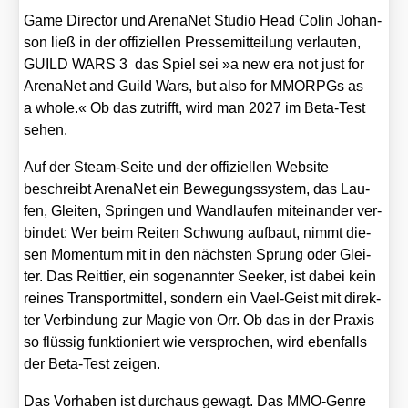
Game Direc­tor und Aren­aNet Stu­dio Head Colin Johan­
son ließ in der offi­zi­el­len Pres­se­mit­tei­lung ver­lau­ten,
GUILD WARS 3 das Spiel sei »a new era not just for
Aren­aNet and Guild Wars, but also for MMORPGs as
a who­le.« Ob das zutrifft, wird man 2027 im Beta-Test
sehen.
Auf der Steam-Sei­te und der offi­zi­el­len Web­site
beschreibt Aren­aNet ein Bewe­gungs­sys­tem, das Lau­
fen, Glei­ten, Sprin­gen und Wand­lau­fen mit­ein­an­der ver­
bin­det: Wer beim Rei­ten Schwung auf­baut, nimmt die­
sen Momen­tum mit in den nächs­ten Sprung oder Glei­
ter. Das Reit­tier, ein soge­nann­ter See­ker, ist dabei kein
rei­nes Trans­port­mit­tel, son­dern ein Vael-Geist mit direk­
ter Ver­bin­dung zur Magie von Orr. Ob das in der Pra­xis
so flüs­sig funk­tio­niert wie ver­spro­chen, wird eben­falls
der Beta-Test zei­gen.
Das Vor­ha­ben ist durch­aus gewagt. Das MMO-Gen­re