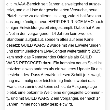
gilt im AAA-Bereich seit Jah­ren als weit­ge­hend aus­ge­
reizt, und die Lis­te der geschei­ter­ten Ver­su­che, neue
Platz­hir­sche zu eta­blie­ren, ist lang, zuletzt hat Ama­zon
das ange­kün­dig­te neue HERR DER RINGE-MMO nach
eini­ger Ent­wick­lungs­zeit ein­ge­stampft. Dabei hat Aren­
aNet in den ver­gan­ge­nen 14 Jah­ren kein zwei­tes
Stand­bein auf­ge­baut, son­dern alles auf eine Kar­te
gesetzt: GUILD WARS 2 wur­de mit vier Erwei­te­run­gen
und kon­ti­nu­ier­li­chem Live-Con­tent wei­ter­ge­führt, 2025
kam noch das Remas­ter des Ori­gi­nals als GUILD
WARS REFORGED dazu. Ein kom­plett neu­es Spiel ist
trotz­dem etwas ande­res als ein wei­te­res Update für ein
bestehen­des. Dass Aren­aNet die­sen Schritt jetzt wagt,
mag man mutig oder leicht­sin­nig fin­den, wobei das
Fran­chise zumin­dest kei­ne schlech­te Aus­gangs­la­ge
bie­tet: eine bekann­te Welt, eine ein­ge­spiel­te Com­mu­ni­
ty, und mit GUILD WARS 2 ein Vor­gän­ger, der nach 14
Jah­ren immer noch aktiv gespielt wird.