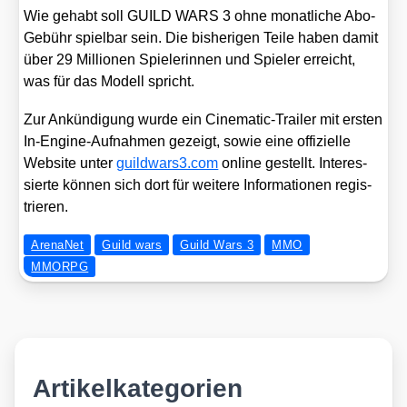
Wie gehabt soll GUILD WARS 3 ohne monat­li­che Abo-
Gebühr spiel­bar sein. Die bis­he­ri­gen Tei­le haben damit
über 29 Mil­lio­nen Spie­le­rin­nen und Spie­ler erreicht,
was für das Modell spricht.
Zur Ankün­di­gung wur­de ein Cine­ma­tic-Trai­ler mit ers­ten
In-Engi­ne-Auf­nah­men gezeigt, sowie eine offi­zi­el­le
Web­site unter
guild​wa​r​s3​.com
online gestellt. Inter­es­
sier­te kön­nen sich dort für wei­te­re Infor­ma­tio­nen regis­
trie­ren.
ArenaNet
Guild wars
Guild Wars 3
MMO
MMORPG
Artikelkategorien