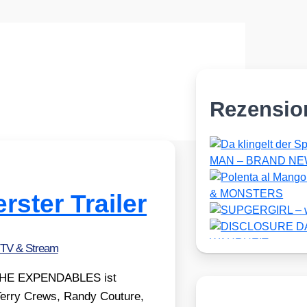
Rezensio
ter Trailer
 TV & Stream
jekt THE EXPENDABLES ist
er­ry Crews, Ran­dy Cou­ture,