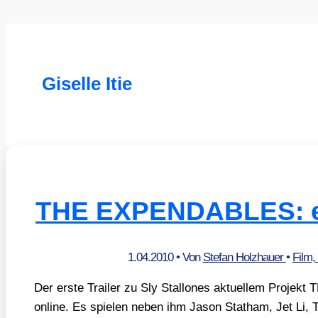
Giselle Itie
THE EXPENDABLES: ers
1.04.2010
• Von
Stefan Holzhauer
•
Film,
Der ers­te Trai­ler zu Sly Stal­lo­nes aktu­el­lem Pro­
online. Es spie­len neben ihm Jason Stat­ham, Jet Li, T