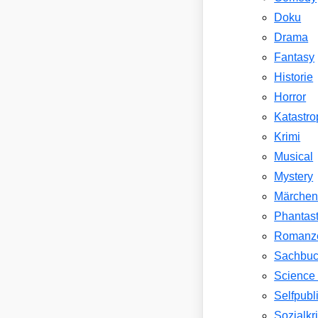
Doku
Drama
Fantasy
Historie
Horror
Katastr
Krimi
Musical
Mystery
Märche
Phantast
Romanz
Sachbu
Science 
Selfpubl
Sozialkri