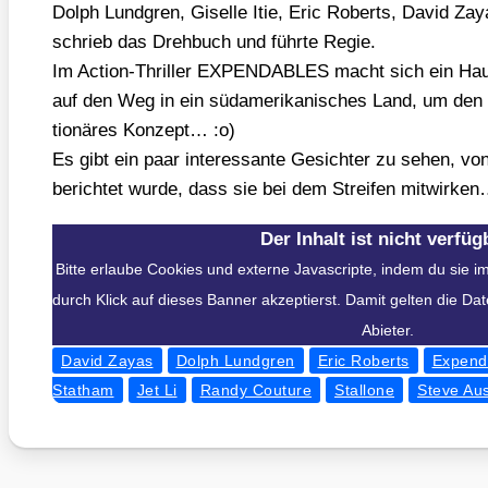
Dolph Lund­gren, Gisel­le Itie, Eric Roberts, David Zayas
schrieb das Dreh­buch und führ­te Regie.
Im Action-Thril­ler EXPENDABLES macht sich ein Hau­f
auf den Weg in ein süd­ame­ri­ka­ni­sches Land, um den D
tio­nä­res Kon­zept… :o)
Es gibt ein paar inter­es­san­te Gesich­ter zu sehen, vo
berich­tet wur­de, dass sie bei dem Strei­fen mit­wir­ke
Der Inhalt ist nicht verfüg
Bitte erlaube Cookies und externe Javascripte, indem du sie 
durch Klick auf dieses Banner akzeptierst. Damit gelten die D
Abieter.
David Zayas
Dolph Lundgren
Eric Roberts
Expend
Statham
Jet Li
Randy Couture
Stallone
Steve Aus