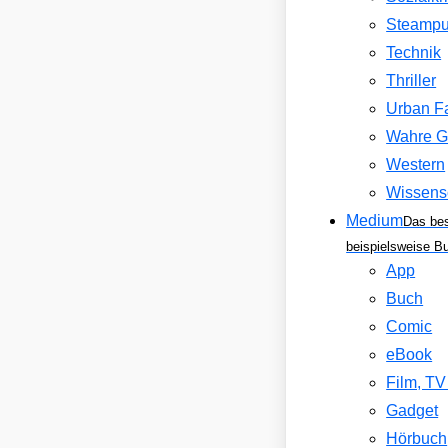
Steamp
Technik
Thriller
Urban F
Wahre G
Western
Wissens
Medium
Das be
beispielsweise B
App
Buch
Comic
eBook
Film, T
Gadget
Hörbuch