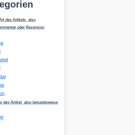
tegorien
Art des Artikels, also
Kommentar oder Rezension
ng
d
piel
w
tar
be
on
s des Artikel, also beispielsweise
er