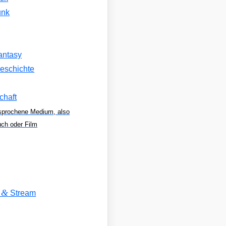
unk
antasy
eschichte
chaft
sprochene Medium, also
uch oder Film
&
V
Stream