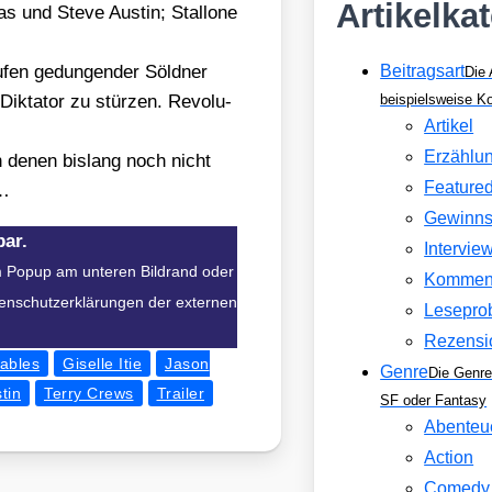
Artikelka
 und Ste­ve Aus­tin; Stal­lo­ne
en gedun­gen­der Söld­ner
Beitragsart
Die 
ik­ta­tor zu stür­zen. Revo­lu­
beispielsweise 
Artikel
Erzählu
n denen bis­lang noch nicht
Feature
n…
Gewinns
bar.
Intervie
im Popup am unteren Bildrand oder
Kommen
atenschutzerklärungen der externen
Lesepro
Rezensi
ables
Giselle Itie
Jason
Genre
Die Genre
tin
Terry Crews
Trailer
SF oder Fantasy
Abenteu
Action
Comedy