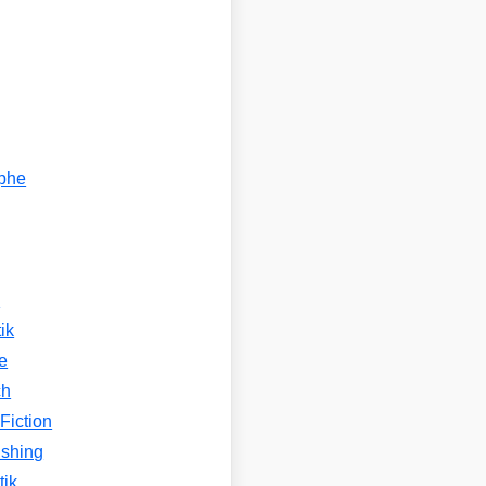
ophe
n
ik
e
ch
Fiction
ishing
tik