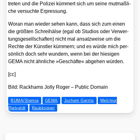
tre­ten und die Poli­zei küm­mert sich um sei­ne mut­maß­li­
che ver­such­te Erpres­sung.
Wor­an man wie­der sehen kann, dass sich zum einen
die größ­ten Schrei­häl­se (egal ob Stu­di­os oder Ver­wer­
tungs­ge­sell­schaf­ten) nicht mal ansatz­wei­se um die
Rech­te der Künst­ler küm­mern; und es wür­de mich per­
sön­lich doch sehr wun­dern, wenn bei der hie­si­gen
GEMA nicht ähn­li­che »Geschäf­te« abge­hen wür­den.
[cc]
Bild: Rack­hams Jol­ly Roger – Public Domain
BUMA/Stemra
GEMA
Jochem Gerrits
Melchior
Rietveldt
Raubkopien