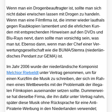
Wenn man ein Dro­gen­be­auf­trag­ter ist, soll­te man sich
nicht dabei erwi­schen las­sen mit Dro­gen zu han­deln.
Wenn man eine Film­fir­ma ist, die immer wie­der laut­hals
gegen Raub­ko­pien lamen­tiert und die ehr­li­chen Kun­
den mit ent­spre­chen­den Hin­wei­sen auf den DVDs und
Blu-Rays nervt, dann soll­te man vor­sich­tig sein, was
man tut. Eben­so dann, wenn man der Chef einer Ver­
wer­tungs­ge­sell­schaft wie die BUMA/​Stemra (nie­der­län­
di­sches Pen­dant zur GEMA) ist.
Im Jahr 2006 wur­de der nie­der­län­di­sche Kom­po­nist
Mel­chi­or Riet­veldt
unter Ver­trag genom­men, um für
einen Kurz­film die Musik zu schrei­ben, der sich im Rah­
men eines Wett­be­werbs mit der Pro­ble­ma­tik der ille­ga­
len Film­ko­pien aus­ein­an­der set­zen soll­te. Dum­mer­wei­
se hat die­sel­be Fir­ma, die ihn dafür unter Ver­trag nahm,
spä­ter die­se Musik ohne Rück­spra­che für eine Anti-
Pira­te­rie-Wer­bung in den Nie­der­lan­den ver­wen­det;