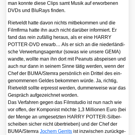
man konn­te die­se Clips samt Musik auf erwor­be­nen
DVDs und Blu­Rays fin­den.
Riet­veldt hat­te davon nichts mit­be­kom­men und die
Film­fir­ma hat­te ihn auch nicht dar­über infor­miert. Er
fand das rein zufäl­lig her­aus, als er eine HARRY
POTTER-DVD erwarb… Als er sich an die nie­der­län­di­
sche Ver­wer­tungs­agen­tur (sowas wie unse­re GEMA)
wand­te, woll­te man ihn dort mit Pea­nuts abspei­sen und
auch nur dann in sei­nem Sin­ne tätig wer­den, wenn der
Chef der BUMA/​Stemra per­sön­lich ein Drit­tel des ein­
ge­nom­me­nen Gel­des bekom­men wür­de. Ja, rich­tig,
Riet­veldt soll­te erpresst wer­den, dum­mer­wei­se war das
Gespräch auf­ge­zeich­net wor­den.
Das Ver­fah­ren gegen das Film­stu­dio ist nun nach wie
vor offen, der Kom­po­nist möch­te 1,3 Mil­lio­nen Euro (bei
der Men­ge an umge­setz­ten HARRY POT­TER-Sil­ber­
schei­ben sicher nicht über­trie­ben) und der Chef der
BUMA/​Stemra
Jochem Ger­rits
ist inzwi­schen zurück­ge­