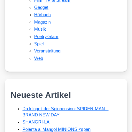
&
Film, TV
Stream
Gadget
Hörbuch
Magazin
Musik
Poetry-Slam
Spiel
Veranstaltung
Web
Neueste Artikel
Da klingelt der Spinnensinn: SPIDER-MAN –
BRAND NEW DAY
SHANGRI-LA
Polenta al Mango! MINIONS <span