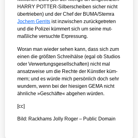
HARRY POT­TER-Sil­ber­schei­ben sicher nicht
über­trie­ben) und der Chef der BUMA/​Stemra
Jochem Ger­rits
ist inzwi­schen zurück­ge­tre­ten
und die Poli­zei küm­mert sich um sei­ne mut­
maß­li­che ver­such­te Erpres­sung.
Wor­an man wie­der sehen kann, dass sich zum
einen die größ­ten Schrei­häl­se (egal ob Stu­di­os
oder Ver­wer­tungs­ge­sell­schaf­ten) nicht mal
ansatz­wei­se um die Rech­te der Künst­ler küm­
mern; und es wür­de mich per­sön­lich doch sehr
wun­dern, wenn bei der hie­si­gen GEMA nicht
ähn­li­che »Geschäf­te« abge­hen wür­den.
[cc]
Bild: Rack­hams Jol­ly Roger – Public Domain