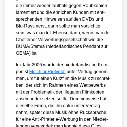
die immer wie­der laut­hals gegen Raub­ko­pien
lamen­tiert und die ehr­li­chen Kun­den mit ent­
spre­chen­den Hin­wei­sen auf den DVDs und
Blu-Rays nervt, dann soll­te man vor­sich­tig
sein, was man tut. Eben­so dann, wenn man der
Chef einer Ver­wer­tungs­ge­sell­schaft wie die
BUMA/​Stemra (nie­der­län­di­sches Pen­dant zur
GEMA) ist.
Im Jahr 2006 wur­de der nie­der­län­di­sche Kom­
po­nist
Mel­chi­or Riet­veldt
unter Ver­trag genom­
men, um für einen Kurz­film die Musik zu schrei­
ben, der sich im Rah­men eines Wett­be­werbs
mit der Pro­ble­ma­tik der ille­ga­len Film­ko­pien
aus­ein­an­der set­zen soll­te. Dum­mer­wei­se hat
die­sel­be Fir­ma, die ihn dafür unter Ver­trag
nahm, spä­ter die­se Musik ohne Rück­spra­che
für eine Anti-Pira­te­rie-Wer­bung in den Nie­der­
lan­den ver­wen­det; man konn­te die­se Clips