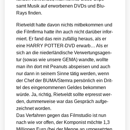
samt Musik auf erwor­be­nen DVDs und Blu­
Rays fin­den.
Riet­veldt hat­te davon nichts mit­be­kom­men und
die Film­fir­ma hat­te ihn auch nicht dar­über infor­
miert. Er fand das rein zufäl­lig her­aus, als er
eine HARRY POTTER-DVD erwarb… Als er
sich an die nie­der­län­di­sche Ver­wer­tungs­agen­
tur (sowas wie unse­re GEMA) wand­te, woll­te
man ihn dort mit Pea­nuts abspei­sen und auch
nur dann in sei­nem Sin­ne tätig wer­den, wenn
der Chef der BUMA/​Stemra per­sön­lich ein Drit­
tel des ein­ge­nom­me­nen Gel­des bekom­men
wür­de. Ja, rich­tig, Riet­veldt soll­te erpresst wer­
den, dum­mer­wei­se war das Gespräch auf­ge­
zeich­net wor­den.
Das Ver­fah­ren gegen das Film­stu­dio ist nun
nach wie vor offen, der Kom­po­nist möch­te 1,3
Mil­lio­nen Euro (bei der Men­ge an umge­setz­ten