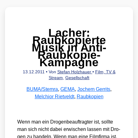
Lacher:
Raubkopierte
Musik in Anti-
Raubkopie-
Kampagne
13.12.2011
• Von
Stefan Holzhauer
•
Film, TV &
Stream
,
Gesellschaft
BUMA/Stemra
,
GEMA
,
Jochem Gerrits
,
Melchior Rietveldt
,
Raubkopien
Wenn man ein Dro­gen­be­auf­trag­ter ist, soll­te
man sich nicht dabei erwi­schen las­sen mit Dro­
gen zu han­deln. Wenn man eine Film­fir­ma ist,