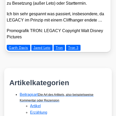
zu Beset­zung (außer Leto) oder Start­ter­min.
Ich bin sehr gespannt was pas­siert, ins­be­son­de­re, da
LEGACY im Prin­zip mit einem Cliff­han­ger ende­te …
Pro­mo­gra­fik TRON: LEGACY Copy­right Walt Dis­ney
Pic­tures
Garth Davis
Jared Leto
Tron
Tron 3
Artikelkategorien
Beitragsart
Die Art des Artikels, also beispielsweise
Kommentar oder Rezension
Artikel
Erzählung