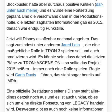
Block­bus­ter, hat­te aber durch­aus posi­ti­ve Kri­ti­ken (
dar­
un­ter auch mei­ne
) und es wur­de eine Fort­set­zung
geplant. Und die ver­schwand dann in der Pro­duk­ti­ons­
höl­le, die letz­ten zag­haf­ten Infor­ma­tio­nen gab es 2015,
danach war end­gül­tig Funk­stil­le.
Jetzt will Dis­ney es offen­bar noch­mal ange­hen. Das
sagt zumin­dest unter ande­rem
Jared Leto
, der eine
maß­geb­li­che Rol­le in TRON 3 spie­len soll und auch
pro­du­zie­ren wird. Es könn­te sein, dass dabei die letz­ten
Plä­ne zu TRON: ASCENSION – so soll­te das Pro­jekt
2015 hei­ßen – immer noch eine Rol­le spie­len. Regie
wird
Garth Davis
füh­ren, das steht sogar bereits auf
IMDb.
Eine offi­zi­el­le Bestä­ti­gung sei­tens Dis­ney steht aller­
dings der­zeit noch aus und es ist auch unklar, ob es
sich um eine direk­te Fort­set­zung von LEGACY han­deln
wird. Des­we­gen gibt es auch noch kei­ne Infor­ma­tio­nen