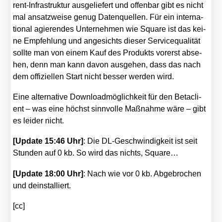
rent-Infra­struk­tur aus­ge­lie­fert und offen­bar gibt es nicht
mal ansatz­wei­se genug Daten­quel­len. Für ein inter­na­
tio­nal agie­ren­des Unter­neh­men wie Squa­re ist das kei­
ne Emp­feh­lung und ange­sichts die­ser Ser­vice­qua­li­tät
soll­te man von einem Kauf des Pro­dukts vor­erst abse­
hen, denn man kann davon aus­ge­hen, dass das nach
dem offi­zi­el­len Start nicht bes­ser wer­den wird.
Eine alter­na­ti­ve Down­load­mög­lich­keit für den Beta­cli­
ent – was eine höchst sinn­vol­le Maß­nah­me wäre – gibt
es lei­der nicht.
[Update 15:46 Uhr]
: Die DL-Geschwin­dig­keit ist seit
Stun­den auf 0 kb. So wird das nichts, Squa­re…
[Update 18:00 Uhr]
: Nach wie vor 0 kb. Abge­bro­chen
und deinstal­liert.
[cc]