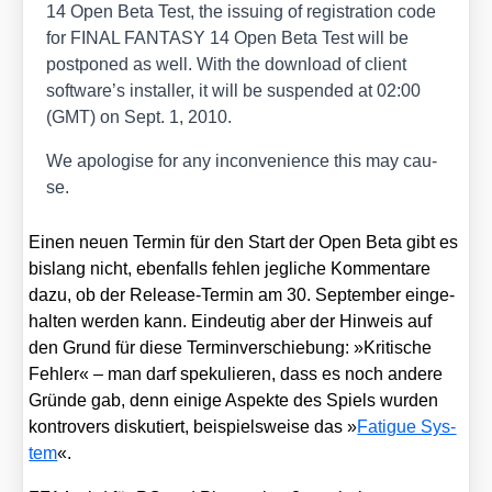
14 Open Beta Test, the issuing of regis­tra­ti­on code
for FINAL FANTASY 14 Open Beta Test will be
post­po­ned as well. With the down­load of cli­ent
software’s instal­ler, it will be sus­pen­ded at 02:00
(GMT) on Sept. 1, 2010.
We apo­lo­gi­se for any incon­ve­ni­ence this may cau­
se.
Einen neu­en Ter­min für den Start der Open Beta gibt es
bis­lang nicht, eben­falls feh­len jeg­li­che Kom­men­ta­re
dazu, ob der Release-Ter­min am 30. Sep­tem­ber ein­ge­
hal­ten wer­den kann. Ein­deu­tig aber der Hin­weis auf
den Grund für die­se Ter­min­ver­schie­bung: »Kri­ti­sche
Feh­ler« – man darf spe­ku­lie­ren, dass es noch ande­re
Grün­de gab, denn eini­ge Aspek­te des Spiels wur­den
kon­tro­vers dis­ku­tiert, bei­spiels­wei­se das »
Fati­gue Sys­
tem
«.