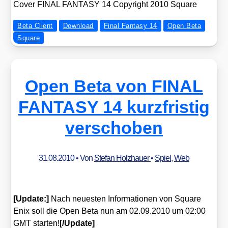
Cover FINAL FANTASY 14 Copy­right 2010 Squa­re
Beta Client
Download
Final Fantasy 14
Open Beta
Square
Open Beta von FINAL
FANTASY 14 kurzfristig
verschoben
31.08.2010
• Von
Stefan Holzhauer
•
Spiel
,
Web
[Update:]
Nach neu­es­ten Infor­ma­tio­nen von Squa­re
Enix soll die Open Beta nun am 02.09.2010 um 02:00
GMT star­ten!
[/​Update]