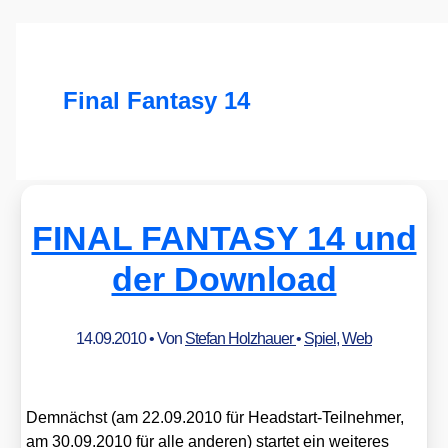
Final Fantasy 14
FINAL FANTASY 14 und
der Download
14.09.2010
• Von
Stefan Holzhauer
•
Spiel
,
Web
Dem­nächst (am 22.09.2010 für Head­start-Teil­neh­mer,
am 30.09.2010 für alle ande­ren) star­tet ein wei­te­res