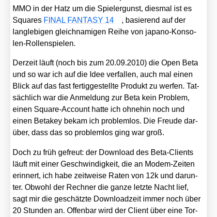
MMO in der Hatz um die Spie­ler­gunst, dies­mal ist es
Squa­res
FINAL FANTASY 14
, basie­rend auf der
lang­le­bi­gen gleich­na­mi­gen Rei­he von japa­no-Kon­so­
len-Rol­len­spie­len.
Der­zeit läuft (noch bis zum 20.09.2010) die Open Beta
und so war ich auf die Idee ver­fal­len, auch mal einen
Blick auf das fast fer­tig­ge­stell­te Pro­dukt zu wer­fen. Tat­
säch­lich war die Anmel­dung zur Beta kein Pro­blem,
einen Squa­re-Account hat­te ich ohne­hin noch und
einen Beta­key bekam ich pro­blem­los. Die Freu­de dar­
über, dass das so pro­blem­los ging war groß.
Doch zu früh gefreut: der Down­load des Beta-Cli­ents
läuft mit einer Geschwin­dig­keit, die an Modem-Zei­ten
erin­nert, ich habe zeit­wei­se Raten von 12k und dar­un­
ter. Obwohl der Rech­ner die gan­ze letz­te Nacht lief,
sagt mir die geschätz­te Down­load­zeit immer noch über
20 Stun­den an. Offen­bar wird der Cli­ent über eine Tor­