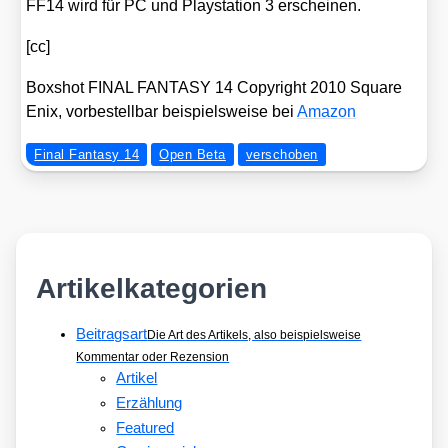
FF14 wird für PC und Play­sta­ti­on 3 erschei­nen.
[cc]
Box­shot FINAL FANTASY 14 Copy­right 2010 Squa­re
Enix, vor­be­stell­bar bei­spiels­wei­se bei
Ama­zon
Final Fantasy 14
Open Beta
verschoben
Artikelkategorien
Beitragsart
Die Art des Artikels, also beispielsweise
Kommentar oder Rezension
Artikel
Erzählung
Featured