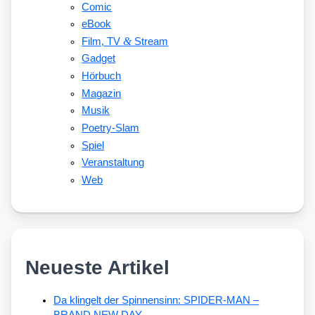
Comic
eBook
&
Film, TV
Stream
Gadget
Hörbuch
Magazin
Musik
Poetry-Slam
Spiel
Veranstaltung
Web
Neueste Artikel
Da klingelt der Spinnensinn: SPIDER-MAN –
BRAND NEW DAY