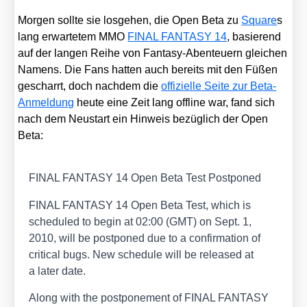
Mor­gen soll­te sie los­ge­hen, die Open Beta zu
Squa­re
s
lang erwar­te­tem MMO
FINAL FANTASY 14
, basie­rend
auf der lan­gen Rei­he von Fan­ta­sy-Aben­teu­ern glei­chen
Namens. Die Fans hat­ten auch bereits mit den Füßen
gescharrt, doch nach­dem die
offi­zi­el­le Sei­te zur Beta-
Anmel­dung
heu­te eine Zeit lang off­line war, fand sich
nach dem Neu­start ein Hin­weis bezüg­lich der Open
Beta:
FINAL FANTASY 14 Open Beta Test Post­po­ned
FINAL FANTASY 14 Open Beta Test, which is
sche­du­led to begin at 02:00 (GMT) on Sept. 1,
2010, will be post­po­ned due to a con­fir­ma­ti­on of
cri­ti­cal bugs. New sche­du­le will be released at
a later date.
Along with the post­po­ne­ment of FINAL FANTASY