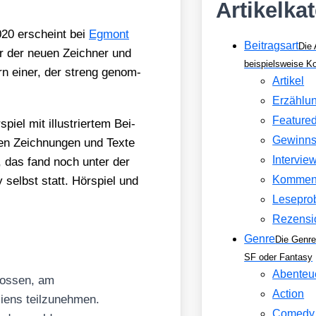
Artikelka
2020 erscheint bei
Egmont
Beitragsart
Die 
er der neu­en Zeich­ner und
beispielsweise 
ern einer, der streng genom­
Artikel
Erzählu
Feature
 mit illus­trier­tem Bei­
Gewinns
en Zeich­nun­gen und Tex­te
Intervie
t, das fand noch unter der
Kommen
 selbst statt. Hör­spiel und
Lesepro
Rezensi
Genre
Die Genre
SF oder Fantasy
Abenteu
los­sen, am
Action
­ens teil­zu­neh­men.
Comedy