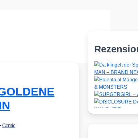
Rezensio
R GOLDENE
IN
•
Comic