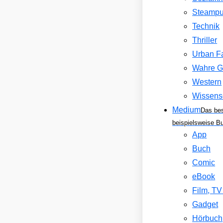
Steamp
Technik
Thriller
Urban F
Wahre G
Western
Wissens
Medium
Das be
beispielsweise B
App
Buch
Comic
eBook
Film, T
Gadget
Hörbuch