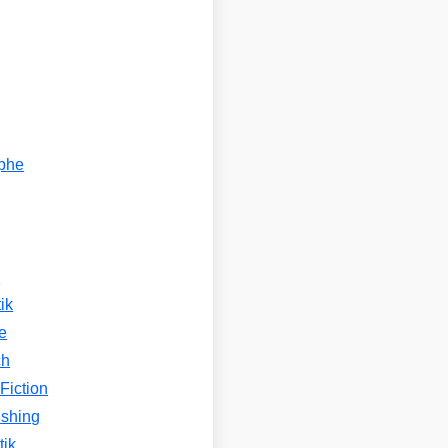
ophe
n
ik
e
ch
Fiction
ishing
tik