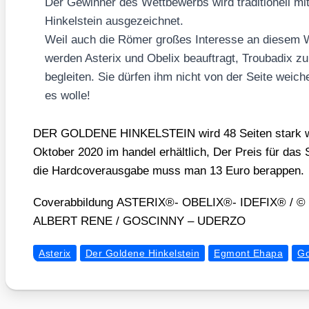
Der Gewin­ner des Wett­be­werbs wird tra­di­tio­nell mi
Hin­kel­stein aus­ge­zeich­net.
Weil auch die Römer gro­ßes Inter­es­se an die­sem 
wer­den Aste­rix und Obe­lix beauf­tragt, Trou­ba­dix 
beglei­ten. Sie dür­fen ihm nicht von der Sei­te wei­c
es wol­le!
DER GOLDENE HINKELSTEIN wird 48 Sei­ten stark we
Okto­ber 2020 im han­del erhält­lich, Der Preis für das S
die Hard­co­ver­aus­ga­be muss man 13 Euro berap­pen.
Cover­ab­bil­dung ASTERIX®- OBELIX®- IDEFIX® /​ 
ALBERT RENE /​ GOSCINNY – UDERZO
Asterix
Der Goldene Hinkelstein
Egmont Ehapa
Go