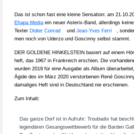
Das ist schon fast eine klei­ne Sen­sa­ti­on: am 21.10.
Eha­pa Media
ein neu­er Aste­rix-Band, aller­dings kei­n
Tex­ter
Didier Con­rad
und
Jean-Yves Fer­ri
, son­d
men noch von Uder­zo und Gos­cin­ny selbst stammt.
DER GOLDENE HINKELSTEIN basiert auf einem Hör­spiel
heft, das 1967 in Frank­reich erschien. Die vor­han­de­n
wur­den 2019 für eine Aus­ga­be als Album über­ar­bei­te
Ägi­de des im März 2020 ver­stor­be­nen René Gos­cin­ny
dama­li­ges Heft sind in Deutsch­land nie erschie­nen.
Zum Inhalt:
Das gan­ze Dorf ist in Auf­ruhr: Trou­ba­dix hat besch
legen­dä­ren Gesangs­wett­be­werb für die Bar­den Gal­li