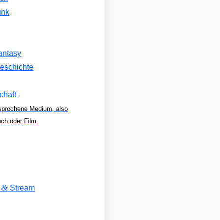
unk
antasy
eschichte
chaft
sprochene Medium, also
uch oder Film
&
V
Stream