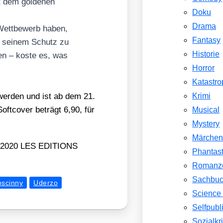
t dem gol­de­nen
Doku
Drama
Wett­be­werb haben,
Fantasy
zu sei­nem Schutz zu
Historie
hen – kos­te es, was
Horror
Katastr
r­den und ist ab dem 21.
Krimi
oft­co­ver beträgt 6,90, für
Musical
Mystery
Märche
© 2020 LES EDITIONS
Phantast
Romanz
Sachbu
scinny
Uderzo
Science 
Selfpubl
Sozialkri