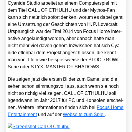
Cya­ni­de Stu­dio arbei­tet an einem Com­pu­ter­spiel mit
dem Titel CALL OF CTHULHU und der Mythos-Fan
kann sich natür­lich sofort den­ken, wor­um es dabei geht:
eine Umset­zung der Geschich­ten von H. P. Love­craft.
Ursprüng­lich war der Titel 2014 von Focus Home Inter­
ac­ti­ve ange­kün­digt wor­den, aber danach hat­te man
nicht mehr viel davon gehört. Inzwi­schen hat sich Cya­
ni­de offen­bar dem Pro­jekt ange­schlos­sen, die kennt
man von Titeln wie bei­spiels­wei­se der BLOOD BOWL-
Serie oder STYX: MASTER OF SHADOWS.
Die zei­gen jetzt die ers­ten Bil­der zum Game, und die
sehen schön stim­mungs­voll aus, auch wenn sie noch
nicht so rich­tig viel zei­gen. CALL OF CTHULHU soll
irgend­wann im Jahr 2017 für PC und Kon­so­len erschei­
nen. Wei­te­re Infor­ma­tio­nen fin­den sich bei
Focus Home
Enter­tain­ment
und auf der
Web­sei­te zum Spiel
.