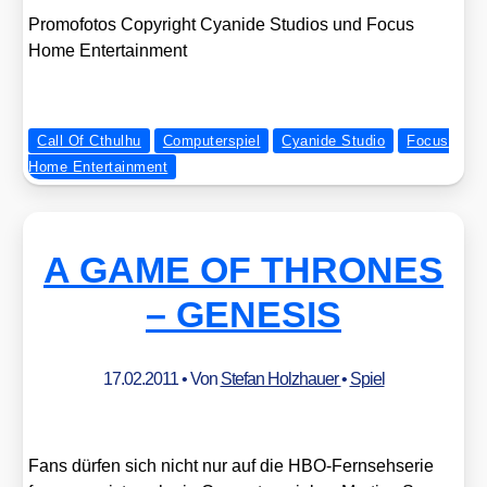
Pro­mo­fo­tos Copy­right Cya­ni­de Stu­di­os und Focus
Home Enter­tain­ment
Call Of Cthulhu
Computerspiel
Cyanide Studio
Focus
Home Entertainment
A GAME OF THRONES
– GENESIS
17.02.2011
• Von
Stefan Holzhauer
•
Spiel
Fans dür­fen sich nicht nur auf die HBO-Fern­seh­se­rie