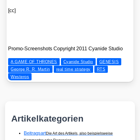
[cc]
Pro­mo-Screen­shots Copy­right 2011 Cya­ni­de Stu­dio
A GAME OF THRONES
Cyanide Studio
GENESIS
George R. R. Martin
real time strategy
RTS
Westeros
Artikelkategorien
Beitragsart
Die Art des Artikels, also beispielsweise