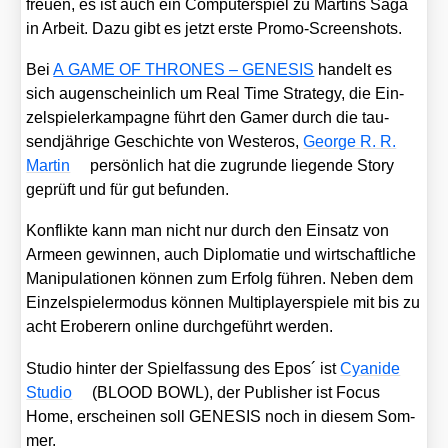
freu­en, es ist auch ein Com­pu­ter­spiel zu Mar­tins Saga
in Arbeit. Dazu gibt es jetzt ers­te Pro­mo-Screen­shots.
Bei
A GAME OF THRONES – GENESIS
han­delt es
sich augen­schein­lich um Real Time Stra­tegy, die Ein­
zel­spie­ler­kam­pa­gne führt den Gamer durch die tau­
send­jäh­ri­ge Geschich­te von Wes­teros,
Geor­ge R. R.
Mar­tin
per­sön­lich hat die zugrun­de lie­gen­de Sto­ry
geprüft und für gut befun­den.
Kon­flik­te kann man nicht nur durch den Ein­satz von
Armeen gewin­nen, auch Diplo­ma­tie und wirt­schaft­li­che
Mani­pu­la­tio­nen kön­nen zum Erfolg füh­ren. Neben dem
Ein­zel­spie­ler­mo­dus kön­nen Mul­ti­play­er­spie­le mit bis zu
acht Erobe­rern online durch­ge­führt wer­den.
Stu­dio hin­ter der Spiel­fas­sung des Epos´ ist
Cya­ni­de
Stu­dio
(BLOOD BOWL), der Publisher ist Focus
Home, erschei­nen soll GENESIS noch in die­sem Som­
mer.