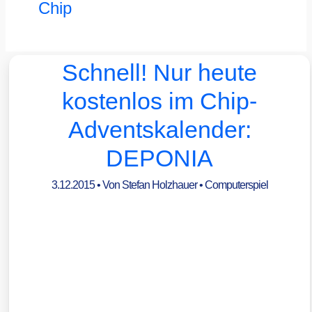
Chip
Schnell! Nur heute
kostenlos im Chip-
Adventskalender:
DEPONIA
3.12.2015
• Von
Stefan Holzhauer
•
Computerspiel
Der Inhalt ist nicht verfügbar.
Bitte erlaube Cookies und externe Javascripte, indem du sie im Popup am
unteren Bildrand oder durch Klick auf dieses Banner akzeptierst. Damit gelten
die Datenschutzerklärungen der externen Abieter.