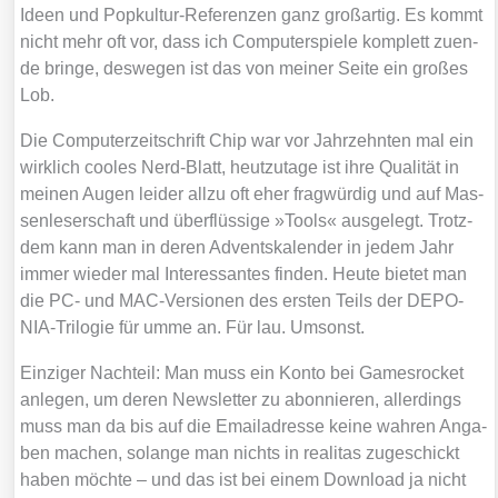
Ideen und Pop­kul­tur-Refe­ren­zen ganz groß­ar­tig. Es kommt
nicht mehr oft vor, dass ich Com­pu­ter­spie­le kom­plett zuen­
de brin­ge, des­we­gen ist das von mei­ner Sei­te ein gro­ßes
Lob.
Die Com­pu­ter­zeit­schrift Chip war vor Jahr­zehn­ten mal ein
wirk­lich coo­les Nerd-Blatt, heut­zu­ta­ge ist ihre Qua­li­tät in
mei­nen Augen lei­der all­zu oft eher frag­wür­dig und auf Mas­
sen­le­ser­schaft und über­flüs­si­ge »Tools« aus­ge­legt. Trotz­
dem kann man in deren Advents­ka­len­der in jedem Jahr
immer wie­der mal Inter­es­san­tes fin­den. Heu­te bie­tet man
die PC- und MAC-Ver­sio­nen des ers­ten Teils der DEPO­
NIA-Tri­lo­gie für umme an. Für lau. Umsonst.
Ein­zi­ger Nach­teil: Man muss ein Kon­to bei Games­ro­cket
anle­gen, um deren News­let­ter zu abon­nie­ren, aller­dings
muss man da bis auf die Email­adres­se kei­ne wah­ren Anga­
ben machen, solan­ge man nichts in rea­li­tas zuge­schickt
haben möch­te – und das ist bei einem Down­load ja nicht