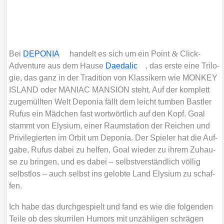
&
Bei
DEPONIA
han­delt es sich um ein Point
Click-
Adven­ture aus dem Hau­se
Daeda­lic
, das ers­te eine Tri­lo­
gie, das ganz in der Tra­di­ti­on von Klas­si­kern wie MONKEY
ISLAND oder MANIAC MANSION steht. Auf der kom­plett
zuge­müll­ten Welt Depo­nia fällt dem leicht tum­ben Bast­ler
Rufus ein Mäd­chen fast wort­wört­lich auf den Kopf. Goal
stammt von Ely­si­um, einer Raum­sta­ti­on der Rei­chen und
Pri­vi­le­gier­ten im Orbit um Depo­nia. Der Spie­ler hat die Auf­
ga­be, Rufus dabei zu hel­fen, Goal wie­der zu ihrem Zuhau­
se zu brin­gen, und es dabei – selbst­ver­ständ­lich völ­lig
selbst­los – auch selbst ins gelob­te Land Ely­si­um zu schaf­
fen.
Ich habe das durch­ge­spielt und fand es wie die fol­gen­den
Tei­le ob des skur­ri­len Humors mit unzäh­li­gen schrä­gen