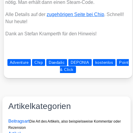
nötig. Man erhält dann einen Steam-Code.
Alle Details auf der
zuge­hö­ri­gen Sei­te bei Chip
. Schnell!
Nur heu­te!
Dank an Ste­fan Kram­perth für den Hin­weis!
Adventure
Chip
Daedalic
DEPONIA
kostenlos
Point
& Click
Artikelkategorien
Beitragsart
Die Art des Artikels, also beispielsweise Kommentar oder
Rezension