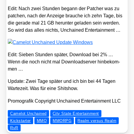
Edit: Nach zwei Stun­den begann der Patcher was zu
patchen, nach der Anzei­ge brau­che ich zehn Tage, bis
die gera­de mal 21 GB her­un­ter gela­den sein wer­den.
So wird das alles nichts, Unchai­ned Enter­tain­ment …
Edit: Sie­ben Stun­den spä­ter, Down­load bei 2% …
Wenn die noch nicht mal Down­load­ser­ver hin­be­kom­
men …
Update: Zwei Tage spä­ter und ich bin bei 44 Tagen
War­te­zeit. Was für eine Shit­show.
Pro­mo­gra­fik Copy­right Unchai­ned Enter­tain­ment LLC
Camelot Unchained
City State Entertainment
Kickstarter
MMO
MMORPG
Realm versus Realm
RvR