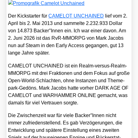
Der Kick­star­ter für
CAMELOT UNCHAINED
lief vom 2.
April bis 2. Mai 2013 und sam­mel­te 2.232.933 Dol­lar
von 14.873 Backer°Innen ein. Ich war einer davon. Am
2. Juni 2026 ist das RvR-MMORPG von Mark Jacobs
nun auf Steam in den Ear­ly Access gegan­gen, gut 13
lan­ge Jah­re spä­ter.
CAMELOT UNCHAINED ist ein Realm-ver­sus-Realm-
MMORPG mit drei Frak­tio­nen und dem Fokus auf gro­ße
Open-World-Schlach­ten, ohne Instan­zen und Theme­
park-Gedöns. Mark Jacobs hat­te vor­her DARK AGE OF
CAMELOT und WARHAMMER ONLINE gemacht, was
damals für viel Ver­trau­en sorg­te.
Die Zwi­schen­zeit war für vie­le Backer°Innen nicht
immer zufrie­den­stel­lend. Es gab Ver­zö­ge­run­gen, die
Ent­wick­lung und spä­te­re Ein­stel­lung eines zwei­ten
Spiels auf der haus­ei­ge­nen Engi­ne und Rück­erstat­