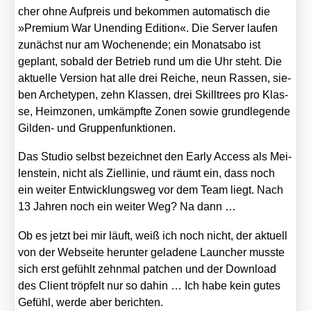
cher ohne Auf­preis und bekom­men auto­ma­tisch die
»Pre­mi­um War Unen­ding Edi­ti­on«. Die Ser­ver lau­fen
zunächst nur am Wochen­en­de; ein Monats­abo ist
geplant, sobald der Betrieb rund um die Uhr steht. Die
aktu­el­le Ver­si­on hat alle drei Rei­che, neun Ras­sen, sie­
ben Arche­ty­pen, zehn Klas­sen, drei Skill­trees pro Klas­
se, Heim­zo­nen, umkämpf­te Zonen sowie grund­le­gen­de
Gil­den- und Grup­pen­funk­tio­nen.
Das Stu­dio selbst bezeich­net den Ear­ly Access als Mei­
len­stein, nicht als Ziel­li­nie, und räumt ein, dass noch
ein wei­ter Ent­wick­lungs­weg vor dem Team liegt. Nach
13 Jah­ren noch ein wei­ter Weg? Na dann …
Ob es jetzt bei mir läuft, weiß ich noch nicht, der aktu­ell
von der Web­sei­te her­un­ter gela­de­ne Laun­cher muss­te
sich erst gefühlt zehn­mal patchen und der Down­load
des Cli­ent tröp­felt nur so dahin … Ich habe kein gutes
Gefühl, wer­de aber berich­ten.