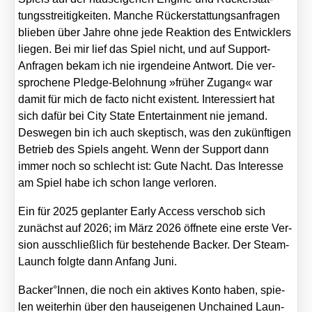
tungs­strei­tig­kei­ten. Man­che Rück­erstat­tungs­an­fra­gen
blie­ben über Jah­re ohne jede Reak­ti­on des Ent­wick­lers
lie­gen. Bei mir lief das Spiel nicht, und auf Sup­port-
Anfra­gen bekam ich nie irgend­ei­ne Ant­wort. Die ver­
spro­che­ne Pledge-Beloh­nung »frü­her Zugang« war
damit für mich de fac­to nicht exis­tent. Inter­es­siert hat
sich dafür bei City Sta­te Enter­tain­ment nie jemand.
Des­we­gen bin ich auch skep­tisch, was den zukünf­ti­gen
Betrieb des Spiels angeht. Wenn der Sup­port dann
immer noch so schlecht ist: Gute Nacht. Das Inter­es­se
am Spiel habe ich schon lan­ge ver­lo­ren.
Ein für 2025 geplan­ter Ear­ly Access ver­schob sich
zunächst auf 2026; im März 2026 öff­ne­te eine ers­te Ver­
si­on aus­schließ­lich für bestehen­de Back­er. Der Steam-
Launch folg­te dann Anfang Juni.
Backer°Innen, die noch ein akti­ves Kon­to haben, spie­
len wei­ter­hin über den haus­ei­ge­nen Unchai­ned Laun­