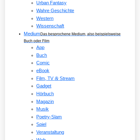
Urban Fantasy
Wahre Geschichte
Western
Wissenschaft
Medium
Das besprochene Medium, also beispielsweise
Buch oder Film
App
Buch
Comic
eBook
&
Film, TV
Stream
Gadget
Hörbuch
Magazin
Musik
Poetry-Slam
Spiel
Veranstaltung
Web