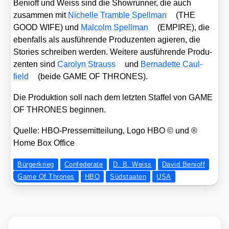
Benioff und Weiss sind die Show­run­ner, die auch
zusam­men mit
Nichel­le Tram­ble Spell­man
(THE
GOOD WIFE) und
Mal­colm Spell­man
(EMPIRE), die
eben­falls als aus­füh­ren­de Pro­du­zen­ten agie­ren, die
Sto­ries schrei­ben wer­den. Wei­te­re aus­füh­ren­de Pro­du­
zen­ten sind
Caro­lyn Strauss
und
Ber­na­dette Caul­
field
(bei­de GAME OF THRONES).
Die Pro­duk­ti­on soll nach dem letz­ten Staf­fel von GAME
OF THRONES begin­nen.
Quel­le: HBO-Pres­se­mit­tei­lung, Logo HBO © und ®
Home Box Office
Bürgerkrieg
Confederate
D. B. Weiss
David Benioff
Game Of Thrones
HBO
Südstaaten
USA