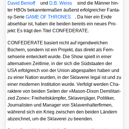
David Benioff
und
D.B. Weiss
sind die Män­ner hin­
ter HBOs bekann­ter­ma­ßen äußerst erfolg­rei­cher Fan­ta­
sy-Serie
GAME OF THRONES
. Da hier ein Ende
abseh­bar ist, haben die bei­den bereits ein neu­es Pro­
jekt: Es trägt den Titel CONFEDERATE.
CONFEDERATE basiert nicht auf irgend­wel­chen
Büchern, son­dern ist ein Pro­jekt, das direkt als Fern­
seh­se­rie ent­wi­ckelt wur­de. Die Show spielt in einer
alter­na­ti­ven Zeit­li­nie, in der sich die Süd­staa­ten der
USA erfolg­reich von der Uni­on abge­spal­ten haben und
zu einer Nati­on wur­den, in der Skla­ve­rei legal ist und zu
einer moder­nen Insti­tu­ti­on wur­de. Ver­folgt wer­den Cha­
rak­te­re von bei­den Sei­ten der »Mason-Dixon Demi­li­ta­ri­
zed Zone«: Frei­heits­kämp­fer, Skla­ven­jä­ger, Poli­ti­ker,
Jour­na­lis­ten und Mana­ger von Skla­ven­hal­ter­fir­men,
wäh­rend sich ein Krieg zwi­schen den bei­den Län­dern
abzeich­net, um die Skla­ve­rei zu been­den.