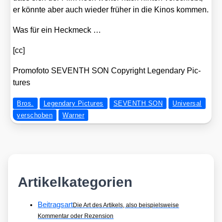
er könn­te aber auch wie­der frü­her in die Kinos kom­men.
Was für ein Heck­meck …
[cc]
Pro­mo­fo­to SEVENTH SON Copy­right Legen­da­ry Pic­
tures
Bros.
Legendary Pictures
SEVENTH SON
Universal
verschoben
Warner
Artikelkategorien
Beitragsart
Die Art des Artikels, also beispielsweise
Kommentar oder Rezension