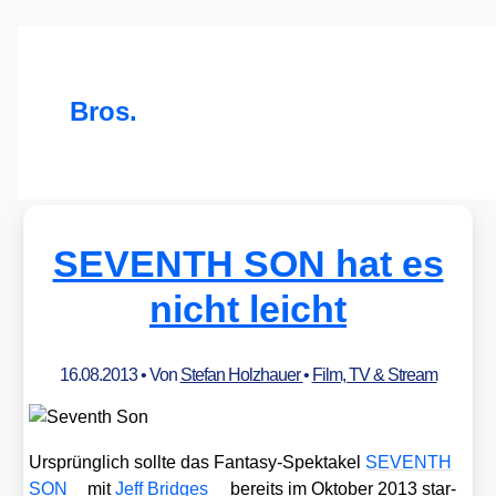
Bros.
SEVENTH SON hat es
nicht leicht
16.08.2013
• Von
Stefan Holzhauer
•
Film, TV & Stream
Ursprüng­lich soll­te das Fan­ta­sy-Spek­ta­kel
SEVENTH
SON
mit
Jeff Bridges
bereits im Okto­ber 2013 star­