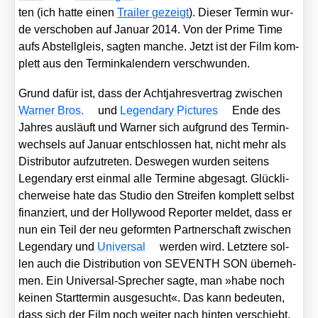
ten (ich hat­te einen
Trai­ler gezeigt
). Die­ser Ter­min wur­
de ver­scho­ben auf Janu­ar 2014. Von der Prime Time
aufs Abstell­gleis, sag­ten man­che. Jetzt ist der Film kom­
plett aus den Ter­min­ka­len­dern ver­schwun­den.
Grund dafür ist, dass der Acht­jah­res­ver­trag zwi­schen
War­ner Bros.
und
Legen­da­ry Pic­tures
Ende des
Jah­res aus­läuft und War­ner sich auf­grund des Ter­min­
wech­sels auf Janu­ar ent­schlos­sen hat, nicht mehr als
Dis­tri­bu­tor auf­zu­tre­ten. Des­we­gen wur­den sei­tens
Legen­da­ry erst ein­mal alle Ter­mi­ne abge­sagt. Glück­li­
cher­wei­se hate das Stu­dio den Strei­fen kom­plett selbst
finan­ziert, und der Hol­ly­wood Repor­ter mel­det, dass er
nun ein Teil der neu geform­ten Part­ner­schaft zwi­schen
Legen­da­ry und
Uni­ver­sal
wer­den wird. Letz­te­re sol­
len auch die Dis­tri­bu­ti­on von SEVENTH SON über­neh­
men. Ein Uni­ver­sal-Spre­cher sag­te, man »habe noch
kei­nen Start­ter­min aus­ge­sucht«. Das kann bedeu­ten,
dass sich der Film noch wei­ter nach hin­ten ver­schiebt,