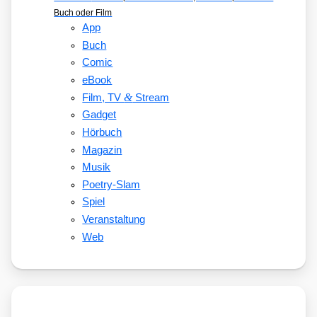
Buch oder Film
App
Buch
Comic
eBook
&
Film, TV
Stream
Gadget
Hörbuch
Magazin
Musik
Poetry-Slam
Spiel
Veranstaltung
Web