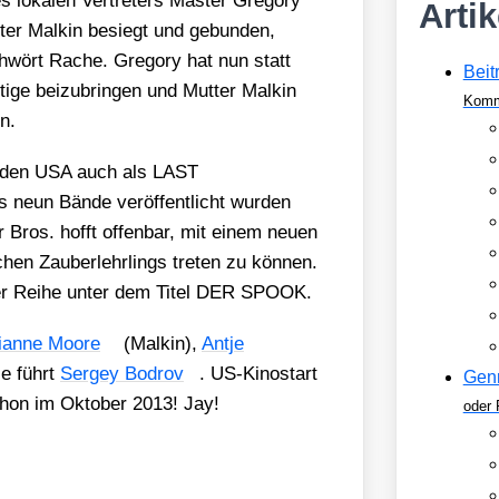
 loka­len Ver­tre­ters Mas­ter Gre­go­ry
Arti
­ter Mal­kin besiegt und gebun­den,
wört Rache. Gre­go­ry hat nun statt
Beit
­ge bei­zu­brin­gen und Mut­ter Mal­kin
Komm
n.
n den USA auch als LAST
s neun Bän­de ver­öf­fent­licht wur­den
ner Bros. hofft offen­bar, mit einem neu­en
chen Zau­ber­lehr­lings tre­ten zu kön­nen.
 der Rei­he unter dem Titel DER SPOOK.
i­an­ne Moo­re
(Mal­kin),
Ant­je
ie führt
Ser­gey Bod­rov
. US-Kino­start
Gen
schon im Okto­ber 2013! Jay!
oder 