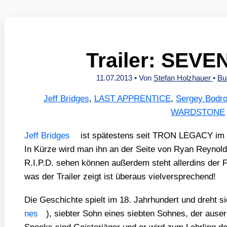
Trailer: SEV
11.07.2013
• Von
Stefan Holzhauer
•
Bu
Jeff Bridges
,
LAST APPRENTICE
,
Sergey Bodr
WARDSTONE
Jeff Bridges
ist spä­tes­tens seit TRON LEGACY im G
In Kür­ze wird man ihn an der Sei­te von Ryan Rey­nol
R.I.P.D. sehen kön­nen außer­dem steht aller­d­ins der Fa
was der Trai­ler zeigt ist über­aus viel­ver­spre­chend!
Die Geschich­te spielt im 18. Jahr­hun­dert und dreht 
nes
), sieb­ter Sohn eines sieb­ten Soh­nes, der aus­