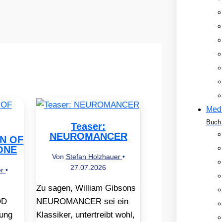
Med
Buch 
Teaser:
NEUROMANCER
EN OF
ONE
Von
Stefan Holzhauer
•
27.07.2026
er
•
Zu sagen, William Gibsons
OD
NEUROMANCER sei ein
ung
Klassiker, untertreibt wohl,