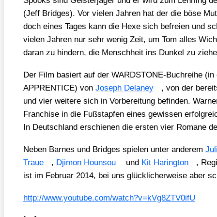
Spooks sind Geis­ter­jä­ger und er wird zum Lehr­ling des
(Jeff Bridges). Vor vie­len Jah­ren hat der die böse Mut
doch eines Tages kann die Hexe sich befrei­en und sch
vie­len Jah­ren nur sehr wenig Zeit, um Tom alles Wich­ti
dar­an zu hin­dern, die Mensch­heit ins Dun­kel zu zie­he
Der Film basiert auf der WARD­STONE-Buch­rei­he (i
APPRENTICE) von
Joseph Delaney
, von der bereit
und vier wei­te­re sich in Vor­be­rei­tung befin­den. War­
Fran­chise in die Fuß­stap­fen eines gewis­sen erfolg­rei­
In Deutsch­land erschie­nen die ers­ten vier Roma­ne
Neben Bar­nes und Bridges spie­len unter ande­rem
Jul
Traue
,
Dji­mon Houn­sou
und
Kit Haring­ton
, Reg
ist im Febru­ar 2014, bei uns glück­li­cher­wei­se aber 
http://​www​.you​tube​.com/​w​a​t​c​h​?​v​=​k​V​g​8​Z​T​V​0​ifU