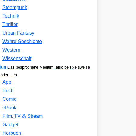
Steampunk
Technik
Thriller
Urban Fantasy
Wahre Geschichte
Western
Wissenschaft
ium
Das besprochene Medium, also beispielsweise
oder Film
App
Buch
Comic
eBook
&
Film, TV
Stream
Gadget
Hörbuch