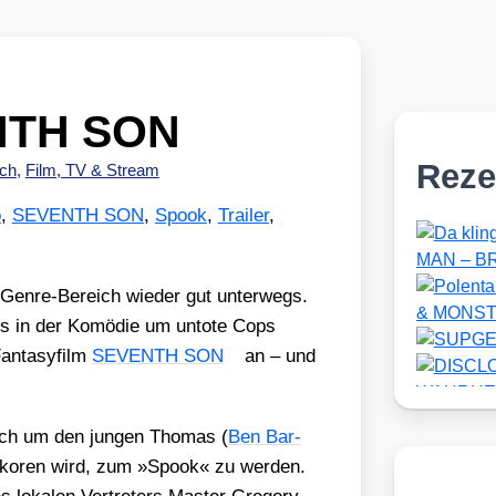
ENTH SON
Reze
ch
,
Film, TV & Stream
o
,
SEVENTH SON
,
Spook
,
Trailer
,
en­re-Bereich wie­der gut unter­wegs.
ds in der Komö­die um unto­te Cops
n­ta­sy­film
SEVENTH SON
an – und
sich um den jun­gen Tho­mas (
Ben Bar­
er­ko­ren wird, zum »Spook« zu wer­den.