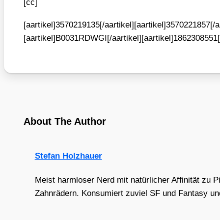
[cc]
[aartikel]3570219135[/aartikel][aartikel]3570221857[/aa
[aartikel]B0031RDWGI[/aartikel][aartikel]1862308551[/
About The Author
Stefan Holzhauer
Meist harmloser Nerd mit natürlicher Affinität zu 
Zahnrädern. Konsumiert zuviel SF und Fantasy und 