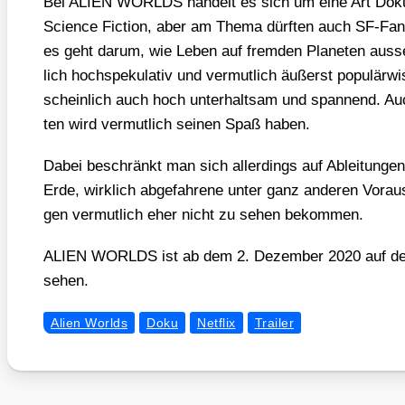
Bei ALIEN WORLDS han­delt es sich um eine Art Doku­men
Sci­ence Fic­tion, aber am The­ma dürf­ten auch SF-Fan­i
es geht dar­um, wie Leben auf frem­den Pla­ne­ten aus­se
lich hoch­spe­ku­la­tiv und ver­mut­lich äußerst popu­lär­w
schein­lich auch hoch unter­halt­sam und span­nend. Au
ten wird ver­mut­lich sei­nen Spaß haben.
Dabei beschränkt man sich aller­dings auf Ablei­tun­gen 
Erde, wirk­lich abge­fah­re­ne unter ganz ande­ren Vor­a
gen ver­mut­lich eher nicht zu sehen bekom­men.
ALIEN WORLDS ist ab dem 2. Dezem­ber 2020 auf dem
sehen.
Alien Worlds
Doku
Netflix
Trailer