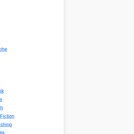
ophe
n
ik
e
ch
Fiction
ishing
tik