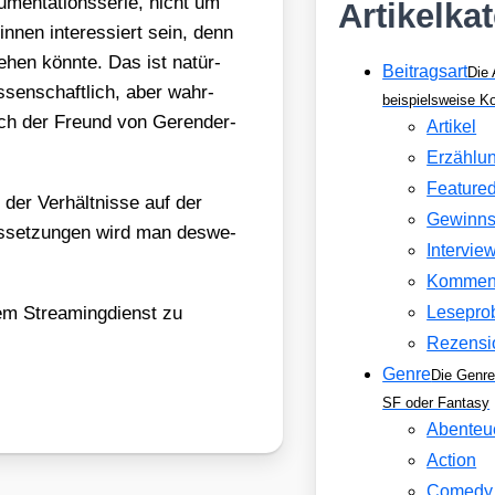
­ta­ti­ons­se­rie, nicht um
Artikelka
n­nen inter­es­siert sein, denn
­hen könn­te. Das ist natür­
Beitragsart
Die 
is­sen­schaft­lich, aber wahr­
beispielsweise 
ch der Freund von Ger­en­der­
Artikel
Erzählu
Feature
der Ver­hält­nis­se auf der
Gewinns
us­set­zun­gen wird man des­we­
Intervie
Kommen
 Strea­ming­dienst zu
Lesepro
Rezensi
Genre
Die Genre
SF oder Fantasy
Abenteu
Action
Comedy