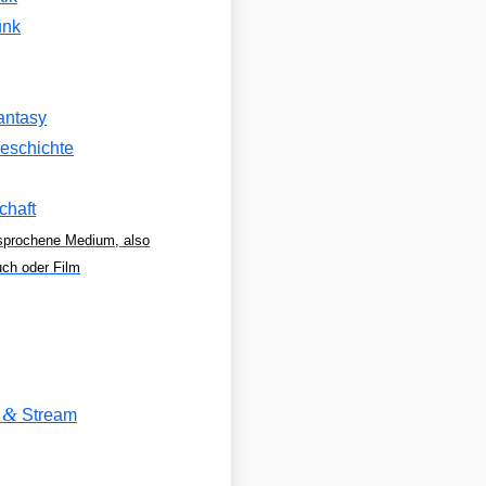
unk
antasy
eschichte
chaft
sprochene Medium, also
uch oder Film
&
V
Stream