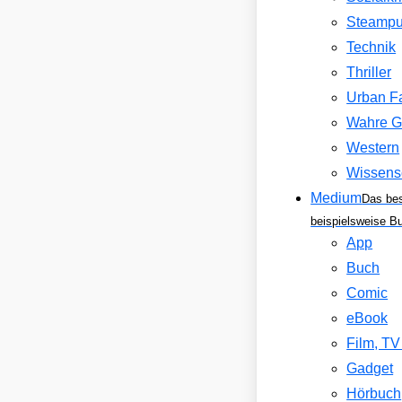
Steamp
Technik
Thriller
Urban F
Wahre G
Western
Wissens
Medium
Das be
beispielsweise B
App
Buch
Comic
eBook
Film, T
Gadget
Hörbuch