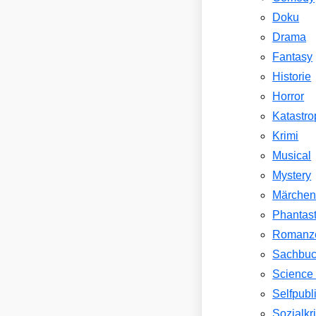
Doku
Drama
Fantasy
Historie
Horror
Katastr
Krimi
Musical
Mystery
Märche
Phantast
Romanz
Sachbu
Science 
Selfpubl
Sozialkri