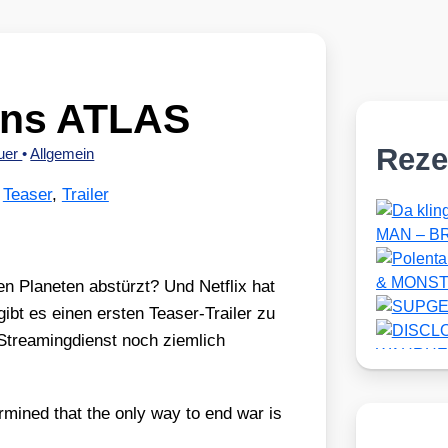
xens ATLAS
Reze
auer
•
Allgemein
,
Teaser
,
Trailer
 Pla­ne­ten abstürzt? Und Net­flix hat
bt es einen ers­ten Teaser-Trai­ler zu
trea­ming­dienst noch ziem­lich
r­mi­ned that the only way to end war is