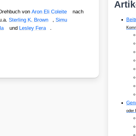
Arti
reh­buch von
Aron Eli Colei­te
nach
u.a.
Ster­ling K. Brown
,
Simu
Beit
la
und
Les­ley Fera
.
Komm
Gen
oder 