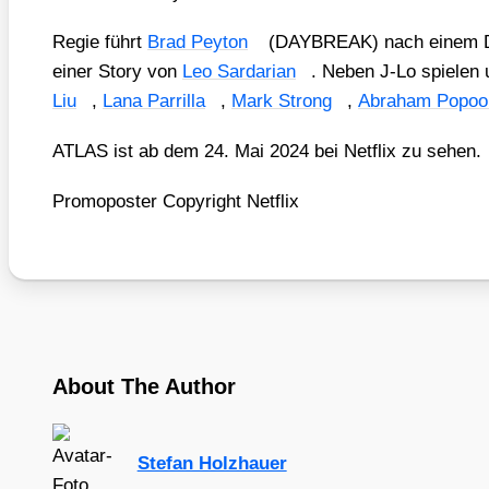
Regie führt
Brad Pey­ton
(DAYBREAK) nach einem D
einer Sto­ry von
Leo Sar­da­ri­an
. Neben J‑Lo spie­len 
Liu
,
Lana Par­ril­la
,
Mark Strong
,
Abra­ham Popoo­
ATLAS ist ab dem 24. Mai 2024 bei Net­flix zu sehen.
Pro­mo­pos­ter Copy­right Net­flix
About The Author
Stefan Holzhauer