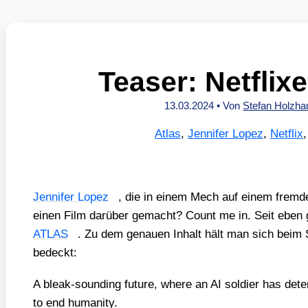
Teaser: Netfli
13.03.2024
• Von
Stefan Holzh
Atlas
,
Jennifer Lopez
,
Netflix
Jen­ni­fer Lopez
, die in einem Mech auf einem frem­den
einen Film dar­über gemacht? Count me in. Seit eben gi
ATLAS
. Zu dem genau­en Inhalt hält man sich beim S
bedeckt:
A bleak-sound­ing future, whe­re an AI sol­dier has dete
to end huma­ni­ty.