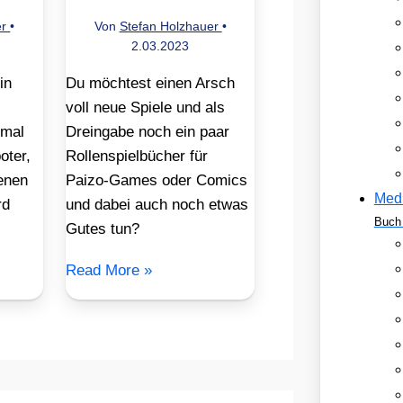
er
•
Von
Stefan Holzhauer
•
2.03.2023
in
Du möchtest einen Arsch
voll neue Spiele und als
smal
Dreingabe noch ein paar
oter,
Rollenspielbücher für
enen
Paizo-Games oder Comics
Med
rd
und dabei auch noch etwas
Buch 
Gutes tun?
Read More »