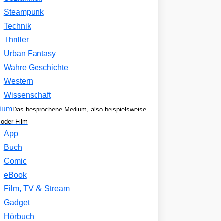
Steampunk
Technik
Thriller
Urban Fantasy
Wahre Geschichte
Western
Wissenschaft
ium
Das besprochene Medium, also beispielsweise
oder Film
App
Buch
Comic
eBook
&
Film, TV
Stream
Gadget
Hörbuch