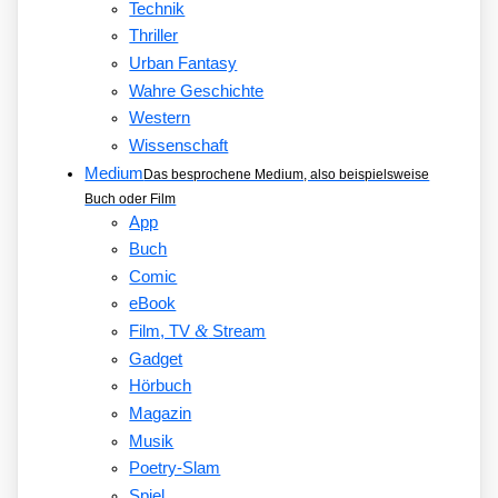
Technik
Thriller
Urban Fantasy
Wahre Geschichte
Western
Wissenschaft
Medium
Das besprochene Medium, also beispielsweise
Buch oder Film
App
Buch
Comic
eBook
&
Film, TV
Stream
Gadget
Hörbuch
Magazin
Musik
Poetry-Slam
Spiel