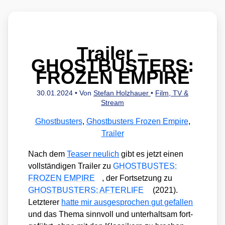
Trailer –
GHOSTBUSTERS:
FROZEN EMPIRE
30.01.2024
• Von
Stefan Holzhauer
•
Film, TV &
Stream
Ghostbusters
,
Ghostbusters Frozen Empire
,
Trailer
Nach dem
Teaser neu­lich
gibt es jetzt einen
voll­stän­di­gen Trai­ler zu
GHOSTBUSTES:
FROZEN EMPIRE
, der Fort­set­zung zu
GHOSTBUSTERS: AFTERLIFE
(2021).
Letz­te­rer
hat­te mir aus­ge­spro­chen gut gefal­len
und das The­ma sinn­voll und unter­halt­sam fort­