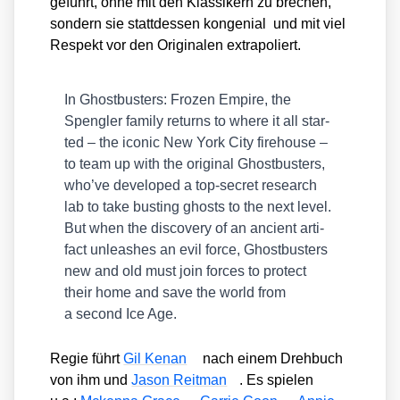
ge­führt, ohne mit den Klas­si­kern zu bre­chen,
son­dern sie statt­des­sen kon­ge­ni­al und mit viel
Respekt vor den Ori­gi­na­len extra­po­liert.
In Ghost­bus­ters: Fro­zen Empire, the
Speng­ler fami­ly returns to whe­re it all star­
ted – the ico­nic New York City fire­house –
to team up with the ori­gi­nal Ghost­bus­ters,
who’ve deve­lo­ped a top-secret rese­arch
lab to take bus­ting ghosts to the next level.
But when the dis­co­very of an anci­ent arti­
fact unleas­hes an evil force, Ghost­bus­ters
new and old must join forces to pro­tect
their home and save the world from
a second Ice Age.
Regie führt
Gil Ken­an
nach einem Dreh­buch
von ihm und
Jason Reit­man
. Es spie­len