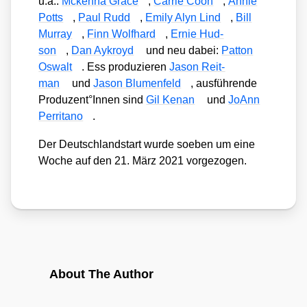
u.a.:
Mcken­na Grace
,
Car­rie Coon
,
Annie
Potts
,
Paul Rudd
,
Emi­ly Alyn Lind
,
Bill
Mur­ray
,
Finn Wolf­hard
,
Ernie Hud­
son
,
Dan Aykroyd
und neu dabei:
Pat­ton
Oswalt
. Ess pro­du­zie­ren
Jason Reit­
man
und
Jason Blu­men­feld
, aus­füh­ren­de
Produzent°Innen sind
Gil Ken­an
und
JoAnn
Per­rita­no
.
Der Deutsch­land­start wur­de soeben um eine
Woche auf den 21. März 2021 vor­ge­zo­gen.
About The Author