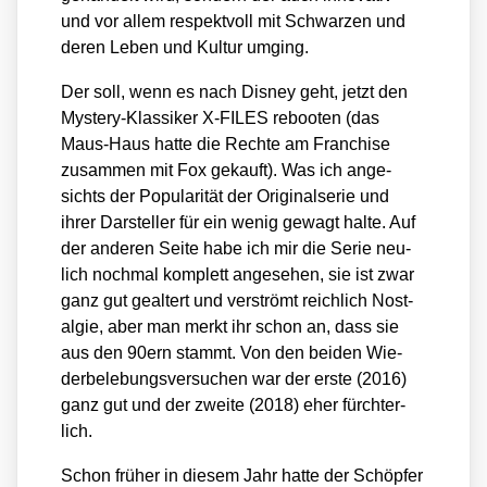
und vor allem respekt­voll mit Schwar­zen und
deren Leben und Kul­tur umging.
Der soll, wenn es nach Dis­ney geht, jetzt den
Mys­tery-Klas­si­ker X‑FILES reboo­ten (das
Maus-Haus hat­te die Rech­te am Fran­chise
zusam­men mit Fox gekauft). Was ich ange­
sichts der Popu­la­ri­tät der Ori­gi­nal­se­rie und
ihrer Dar­stel­ler für ein wenig gewagt hal­te. Auf
der ande­ren Sei­te habe ich mir die Serie neu­
lich noch­mal kom­plett ange­se­hen, sie ist zwar
ganz gut geal­tert und ver­strömt reich­lich Nost­
al­gie, aber man merkt ihr schon an, dass sie
aus den 90ern stammt. Von den bei­den Wie­
der­be­le­bungs­ver­su­chen war der ers­te (2016)
ganz gut und der zwei­te (2018) eher fürch­ter­
lich.
Schon frü­her in die­sem Jahr hat­te der Schöp­fer