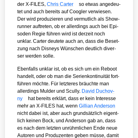
der X‑FILES,
Chris Car­ter
so etwas ange­deu­
tet und auch bereits auf Coog­ler ver­wie­sen.
Der wird pro­du­zie­ren und ver­mut­lich als Show­
run­ner auf­tre­ten, ob er aller­dings auch bei Epi­
so­den Regie füh­ren wird ist der­zeit noch
unklar. Car­ter deu­te­te auch an, dass die Beset­
zung nach Dis­neys Wün­schen deut­lich diver­
ser wer­den sol­le.
Eben­falls unklar ist, ob es sich um ein Reboot
han­delt, oder ob man die Seri­en­kon­ti­nui­tät fort­
füh­ren möch­te. Für letz­te­res bräuch­te man
aller­dings Muld­er und Scul­ly.
David Duchov­
ny
hat bereits erklärt, dass er kein Inter­es­se
mehr an X‑FILES hat, wenn
Gil­li­an Ander­son
nicht dabei ist, aber auch grund­sätz­lich eigent­
lich kei­nen Bock, und Ander­son gab an, dass
es nach dem letz­ten unrühm­li­chen Ende neue
Autoren und Pro­du­zen­ten geben müs­se, damit