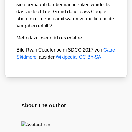
sie über­haupt dar­über nach­den­ken wür­de. Ist
das viel­leicht der Grund dafür, dass Coog­ler
über­nimmt, denn damit wären ver­mut­lich bei­de
Vor­ga­ben erfüllt?
Mehr dazu, wenn ich es erfah­re.
Bild Ryan Coog­ler beim SDCC 2017 von
Gage
Skid­mo­re
, aus der
Wiki­pe­dia
,
CC BY-SA
About The Author