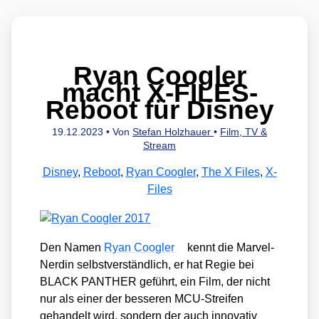
Ryan Coogler
macht X‑FILES-
Reboot für Disney
19.12.2023
• Von
Stefan Holzhauer
•
Film, TV &
Stream
Disney
,
Reboot
,
Ryan Coogler
,
The X Files
,
X-
Files
Den Namen
Ryan Coog­ler
kennt die Mar­vel-
Ner­din selbst­ver­ständ­lich, er hat Regie bei
BLACK PANTHER geführt, ein Film, der nicht
nur als einer der bes­se­ren MCU-Strei­fen
gehan­delt wird, son­dern der auch inno­va­tiv