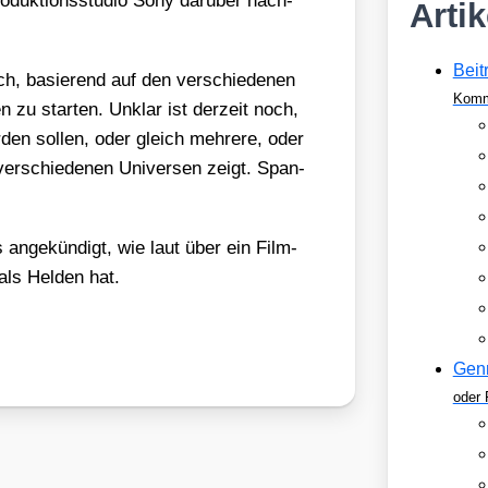
duk­ti­ons­stu­dio Sony dar­über nach­
Arti
Beit
 basie­rend auf den ver­schie­de­nen
Komm
­en zu star­ten. Unklar ist der­zeit noch,
den sol­len, oder gleich meh­re­re, oder
er­schie­de­nen Uni­ver­sen zeigt. Span­
 ange­kün­digt, wie laut über ein Film-
als Hel­den hat.
Gen
oder 