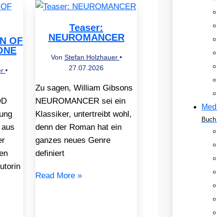
Teaser:
NEUROMANCER
EN OF
ONE
Von
Stefan Holzhauer
•
27.07.2026
er
•
Zu sagen, William Gibsons
OD
NEUROMANCER sei ein
Med
ung
Klassiker, untertreibt wohl,
Buch 
 aus
denn der Roman hat ein
er
ganzes neues Genre
en
definiert
utorin
Read More »