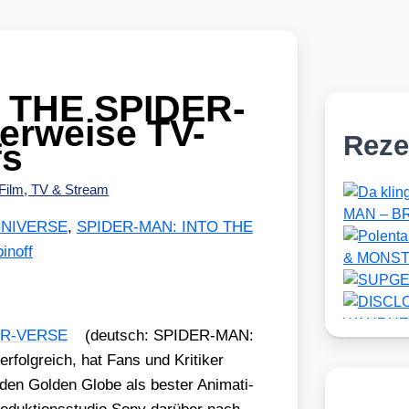
 THE SPIDER-
erweise TV-
Reze
fs
Film, TV & Stream
UNIVERSE
,
SPIDER-MAN: INTO THE
inoff
ER-VERSE
(deutsch: SPIDER-MAN:
lg­reich, hat Fans und Kri­ti­ker
n Gol­den Glo­be als bes­ter Ani­ma­ti­