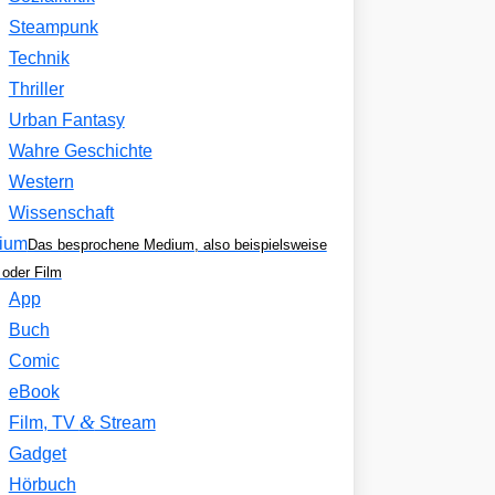
Steampunk
Technik
Thriller
Urban Fantasy
Wahre Geschichte
Western
Wissenschaft
ium
Das besprochene Medium, also beispielsweise
oder Film
App
Buch
Comic
eBook
&
Film, TV
Stream
Gadget
Hörbuch