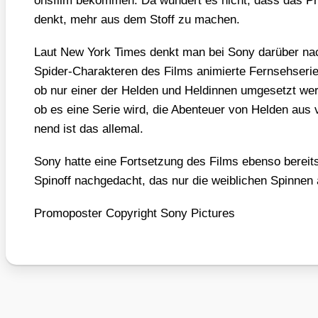
ons­film bekom­men. Da wun­dert es nicht, dass das Pro­
denkt, mehr aus dem Stoff zu machen.
Laut New York Times denkt man bei Sony dar­über nach,
Spi­der-Cha­rak­te­ren des Films ani­mier­te Fern­seh­se­ri
ob nur einer der Hel­den und Hel­din­nen umge­setzt wer­
ob es eine Serie wird, die Aben­teu­er von Hel­den aus v
nend ist das alle­mal.
Sony hat­te eine Fort­set­zung des Films eben­so bereits
Spin­off nach­ge­dacht, das nur die weib­li­chen Spin­nen 
Pro­mo­pos­ter Copy­right Sony Pic­tures