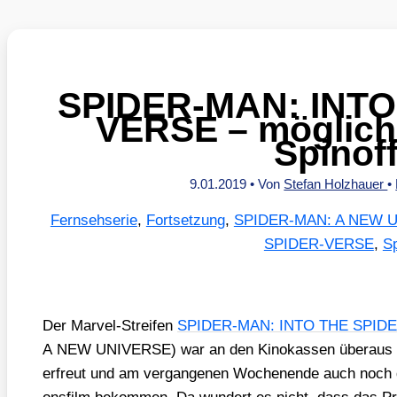
SPIDER-MAN: INTO
VERSE – möglich
Spinof
9.01.2019
• Von
Stefan Holzhauer
•
Fernsehserie
,
Fortsetzung
,
SPIDER-MAN: A NEW 
SPIDER-VERSE
,
Sp
Der Mar­vel-Strei­fen
SPIDER-MAN: INTO THE SPID
A NEW UNIVERSE) war an den Kino­kas­sen über­aus erfo
erfreut und am ver­gan­ge­nen Wochen­en­de auch noch de