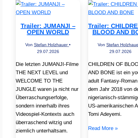
Trailer: JUMANJI –
Trailer: CHILDR
OPEN WORLD
BLOOD AND B
Von
Stefan Holzhauer
•
Von
Stefan Holzhau
29.07.2026
29.07.2026
Die letzten JUMANJI-Filme
CHILDREN OF BLO
THE NEXT LEVEL und
AND BONE ist ein yo
WELCOME TO THE
adult Fantasy-Roman
JUNGLE waren ja nicht nur
dem Jahr 2018 von d
Überraschungserfolge,
nigerianisch-stämmig
sondern innerhalb ihres
US-amerikanischen A
Videospiel-Kontexts auch
Tomi Adeyemi.
überraschend witzig und
Read More »
ziemlich unterhaltsam.