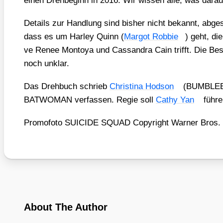
einen Dreh­be­ginn in 2016. Wir wis­sen alle, was dar­a
Details zur Hand­lung sind bis­her nicht bekannt, abge­s
dass es um Har­ley Quinn (
Mar­got Rob­bie
) geht, di
ve Renee Mon­toya und Cas­san­dra Cain trifft. Die Bese
noch unklar.
Das Dreh­buch schrieb
Chris­ti­na Hod­son
(BUMBLEBEE
BATWOMAN ver­fas­sen. Regie soll
Cathy Yan
füh­re
Pro­mo­fo­to SUICIDE SQUAD Copy­right War­ner Bros.
About The Author