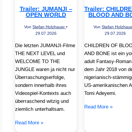
Trailer: JUMANJI –
Trailer: CHILDR
OPEN WORLD
BLOOD AND B
Von
Stefan Holzhauer
•
Von
Stefan Holzhau
29.07.2026
29.07.2026
Die letzten JUMANJI-Filme
CHILDREN OF BLO
THE NEXT LEVEL und
AND BONE ist ein yo
WELCOME TO THE
adult Fantasy-Roman
JUNGLE waren ja nicht nur
dem Jahr 2018 von d
Überraschungserfolge,
nigerianisch-stämmig
sondern innerhalb ihres
US-amerikanischen A
Videospiel-Kontexts auch
Tomi Adeyemi.
überraschend witzig und
Read More »
ziemlich unterhaltsam.
Read More »