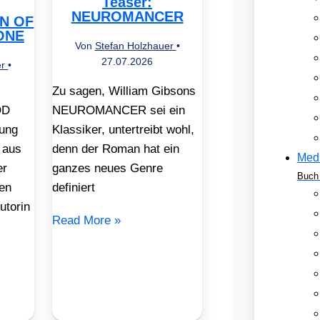
Teaser:
NEUROMANCER
EN OF
ONE
Von
Stefan Holzhauer
•
27.07.2026
er
•
Zu sagen, William Gibsons
OD
NEUROMANCER sei ein
ung
Klassiker, untertreibt wohl,
 aus
denn der Roman hat ein
Med
er
ganzes neues Genre
Buch 
en
definiert
utorin
Read More »