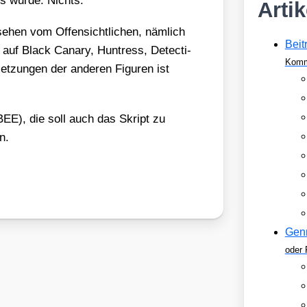
us wur­de: Nichts.
Arti
e­hen vom Offen­sicht­li­chen, näm­lich
Beit
e auf Black Cana­ry, Hun­tress, Detec­ti­
Komm
t­zun­gen der ande­ren Figu­ren ist
), die soll auch das Skript zu
n.
Gen
oder 