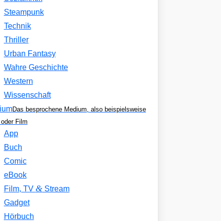
Steampunk
Technik
Thriller
Urban Fantasy
Wahre Geschichte
Western
Wissenschaft
ium
Das besprochene Medium, also beispielsweise
oder Film
App
Buch
Comic
eBook
&
Film, TV
Stream
Gadget
Hörbuch