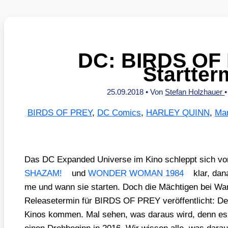
DC: BIRDS OF 
Startter
25.09.2018
• Von
Stefan Holzhauer
BIRDS OF PREY
,
DC Comics
,
HARLEY QUINN
,
Mar
Das DC Expan­ded Uni­ver­se im Kino schleppt sich vor
SHAZAM!
und
WONDER WOMAN 1984
klar, dan
me und wann sie star­ten. Doch die Mäch­ti­gen bei Wa
Release­ter­min für BIRDS OF PREY ver­öf­fent­licht: De
Kinos kom­men. Mal sehen, was dar­aus wird, denn es