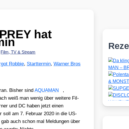
PREY hat
min
Reze
•
Film, TV & Stream
got Robbie
,
Starttermin
,
Warner Bros
­an. Bis­her sind
AQUAMAN
,
ach weiß man wenig über wei­te­re Fil­
r­ner und DC haben jetzt einen
r soll am 7. Febru­ar 2020 in die US-
 gab auch schon mal Mel­dun­gen über